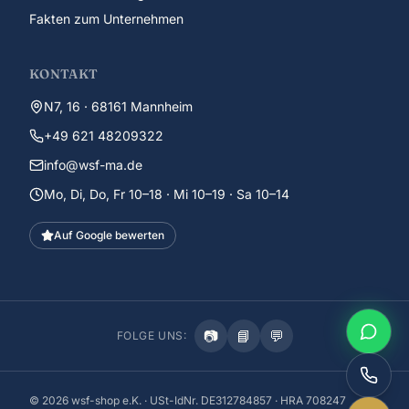
Fakten zum Unternehmen
KONTAKT
N7, 16 · 68161 Mannheim
+49 621 48209322
info@wsf-ma.de
Mo, Di, Do, Fr 10–18 · Mi 10–19 · Sa 10–14
Auf Google bewerten
📷
📘
💬
FOLGE UNS:
©
2026
wsf-shop e.K. · USt-IdNr. DE312784857 · HRA 708247