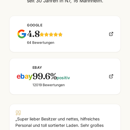
seit 30 Jahren in N7, 16 Mannheim.
GOOGLE
4.8
64
Bewertungen
EBAY
99.6
%
e
b
a
y
positiv
12019
Bewertungen
„
Super lieber Besitzer und nettes, hilfreiches
Personal und toll sortierter Laden. Sehr großes