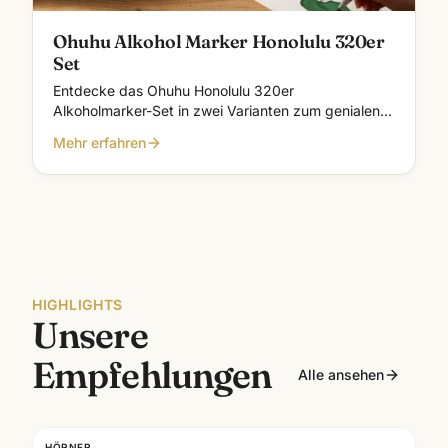
Ohuhu Alkohol Marker Honolulu 320er
Set
Entdecke das Ohuhu Honolulu 320er
Alkoholmarker-Set in zwei Varianten zum genialen
Vorteilspreis: Brush & Keil-Spitze oder Brush &
Mehr erfahren
Feine-Spitze. Ideal für Illustration, Manga, Coloring
und kreative Projekte!
HIGHLIGHTS
Unsere
Empfehlungen
Alle ansehen
HÖRNER