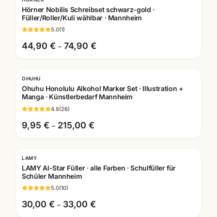
Gratis Gravur
Hörner Nobilis Schreibset schwarz-gold ·
Füller/Roller/Kuli wählbar · Mannheim
5.0
(
1
)
44,90 €
74,90 €
–
OHUHU
Ohuhu Honolulu Alkohol Marker Set · Illustration +
Manga · Künstlerbedarf Mannheim
4.8
(
26
)
9,95 €
215,00 €
–
LAMY
Gratis Gravur
LAMY Al-Star Füller · alle Farben · Schulfüller für
Schüler Mannheim
5.0
(
10
)
30,00 €
33,00 €
–