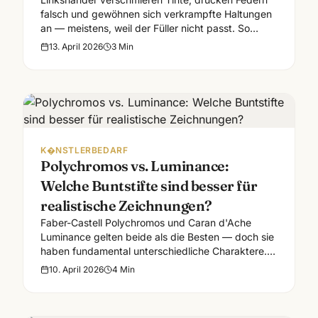
falsch und gewöhnen sich verkrampfte Haltungen
an — meistens, weil der Füller nicht passt. So
findest du das richtige Modell.
13. April 2026
3
Min
K�NSTLERBEDARF
Polychromos vs. Luminance:
Welche Buntstifte sind besser für
realistische Zeichnungen?
Faber-Castell Polychromos und Caran d'Ache
Luminance gelten beide als die Besten — doch sie
haben fundamental unterschiedliche Charaktere.
Wir vergleichen sie für realistische Portraitarbeit.
10. April 2026
4
Min