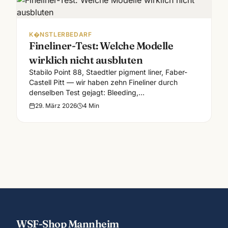
K�NSTLERBEDARF
Fineliner-Test: Welche Modelle
wirklich nicht ausbluten
Stabilo Point 88, Staedtler pigment liner, Faber-
Castell Pitt — wir haben zehn Fineliner durch
denselben Test gejagt: Bleeding,
Lichtbeständigkeit, Strichstärke.
29. März 2026
4
Min
WSF-Shop Mannheim