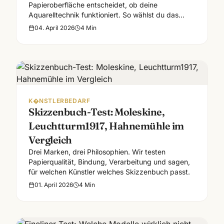
Papieroberfläche entscheidet, ob deine
Aquarelltechnik funktioniert. So wählst du das
richtige Papier für deinen Stil.
04. April 2026
4
Min
K�NSTLERBEDARF
Skizzenbuch-Test: Moleskine,
Leuchtturm1917, Hahnemühle im
Vergleich
Drei Marken, drei Philosophien. Wir testen
Papierqualität, Bindung, Verarbeitung und sagen,
für welchen Künstler welches Skizzenbuch passt.
01. April 2026
4
Min