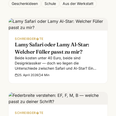
Geschenkideen
Schule
Aus der Werkstatt
SCHREIBGER�TE
Lamy Safari oder Lamy Al-Star:
Welcher Füller passt zu mir?
Beide kosten unter 40 Euro, beide sind
Designklassiker — doch wo liegen die
Unterschiede zwischen Safari und Al-Star? Ein
praktischer Vergleich.
25. April 2026
4
Min
SCHREIBGER�TE