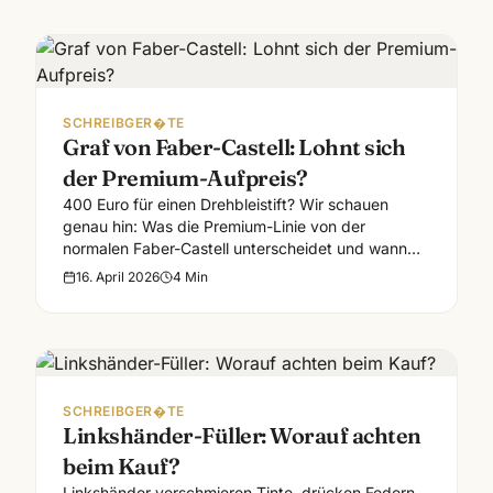
SCHREIBGER�TE
Graf von Faber-Castell: Lohnt sich
der Premium-Aufpreis?
400 Euro für einen Drehbleistift? Wir schauen
genau hin: Was die Premium-Linie von der
normalen Faber-Castell unterscheidet und wann
sich der Preis trägt.
16. April 2026
4
Min
SCHREIBGER�TE
Linkshänder-Füller: Worauf achten
beim Kauf?
Linkshänder verschmieren Tinte, drücken Federn