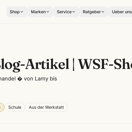
Shop
Marken
Service
Ratgeber
Ueber un
log-Artikel | WSF-S
handel � von Lamy bis
n
Schule
Aus der Werkstatt