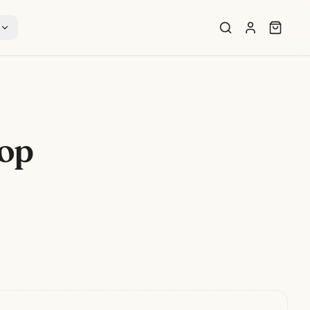
s
hop