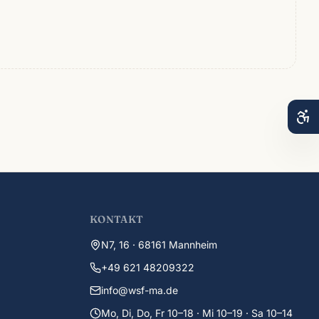
KONTAKT
N7, 16 · 68161 Mannheim
+49 621 48209322
info@wsf-ma.de
Mo, Di, Do, Fr 10–18 · Mi 10–19 · Sa 10–14