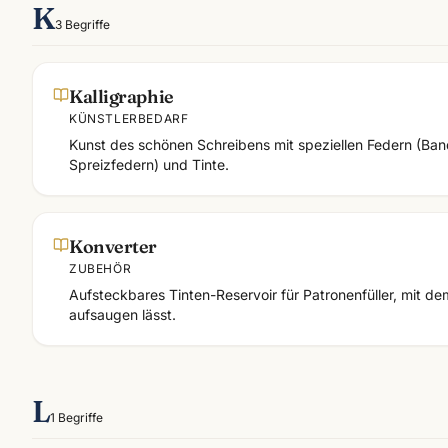
K
3
Begriffe
Kalligraphie
KÜNSTLERBEDARF
Kunst des schönen Schreibens mit speziellen Federn (Ban
Spreizfedern) und Tinte.
Konverter
ZUBEHÖR
Aufsteckbares Tinten-Reservoir für Patronenfüller, mit de
aufsaugen lässt.
L
1
Begriffe