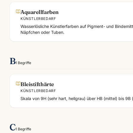
Aquarellfarben
KÜNSTLERBEDARF
Wasserlösliche Künstlerfarben auf Pigment- und Bindemitt
Näpfchen oder Tuben.
B
1
Begriffe
Bleistifthärte
KÜNSTLERBEDARF
Skala von 9H (sehr hart, hellgrau) über HB (mittel) bis 9B 
C
1
Begriffe