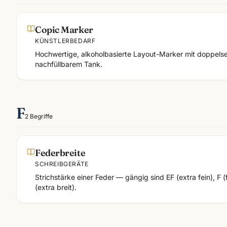
Copic Marker
KÜNSTLERBEDARF
Hochwertige, alkoholbasierte Layout-Marker mit doppelse
nachfüllbarem Tank.
F
2
Begriffe
Federbreite
SCHREIBGERÄTE
Strichstärke einer Feder — gängig sind EF (extra fein), F (fe
(extra breit).