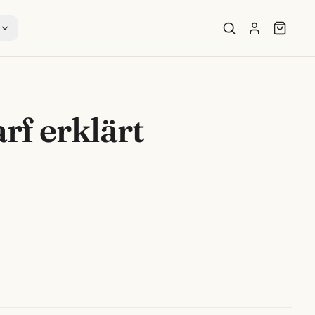
s
f erklärt