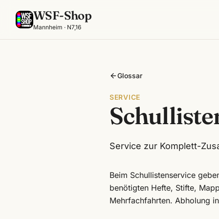
WSF-Shop
Mannheim · N7,16
Glossar
SERVICE
Schulliste
Service zur Komplett-Zusa
Beim Schullistenservice geben 
benötigten Hefte, Stifte, Map
Mehrfachfahrten. Abholung i