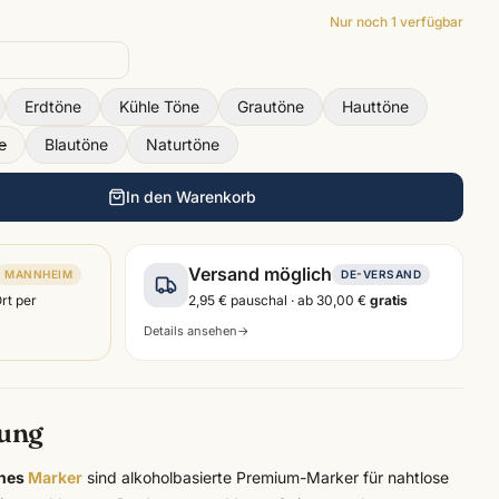
Nur noch
1
verfügbar
Erdtöne
Kühle Töne
Grautöne
Hauttöne
e
Blautöne
Naturtöne
In den Warenkorb
Versand möglich
MANNHEIM
DE-VERSAND
Ort per
2,95 €
pauschal · ab
30,00 €
gratis
Details ansehen
→
bung
ones
Marker
sind alkoholbasierte Premium-Marker für nahtlose