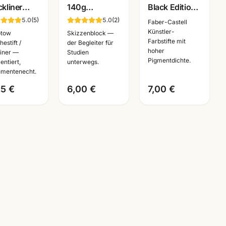
ckliner
140g
Black Edition
eliner
reinweiss ·
Filzstifte mit
5.0
(
5
)
5.0
(
2
)
Faber-Castell
warz ·
A6/A5/A4 ·
Pinselspitze ·
Künstler-
otow
Skizzenblock —
Farbstifte mit
mentiert +
Zeichenpapier
Künstlerbedarf
estift /
der Begleiter für
hoher
liner —
Studien
umentenecht
für Studien
Mannheim
Pigmentdichte.
entiert,
unterwegs.
unterwegs
mentenecht.
stlerbedarf
25 €
6,00 €
7,00 €