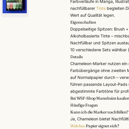
Farbverläufe in Manga, Illustr
nachfüllbarer
Tinte
begleiten Di
Wert auf Qualität legen.
Eigenschaften
Doppelseitige Spitzen: Brush +
Alkoholbasierte Tinte – mischba
Nachfüllbar und Spitzen austau
10 verschiedene Sets wählbar 
Details
Chameleon-Marker nutzen ein e
Farbübergänge ohne zweiten Mar
auf Normalpapier durch – verw
führen passende
Layout-Pads 
abgestimmte Farbtöne für profe
Bei WSF-Shop Mannheim kaufe
Häufige Fragen
Kann ich die Marker nachfüllen?
Ja, Chameleon bietet Nachfüllti
Welches
Papier eignet sich?