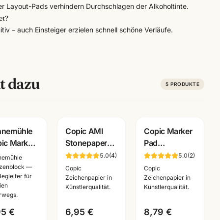
r Layout-Pads verhindern Durchschlagen der Alkoholtinte.
et?
itiv – auch Einsteiger erzielen schnell schöne Verläufe.
t dazu
5
PRODUKTE
hnemühle
Copic AMI
Copic Marker
ic Marker
Stonepaper
Pad
ck A4 ·
Block ·
Layoutblock
5.0
(
4
)
5.0
(
2
)
nemühle
ga Layout
Marker-Papier
A4/A3 · 50
zenblock —
Copic
Copic
Begleiter für
er ·
aus Steinmehl
Blatt 75g/m² ·
Zeichenpapier in
Zeichenpapier in
ien
Künstlerqualität.
Künstlerqualität.
28580 ·
·
Künstlerbedarf
rwegs.
nnheim
A6/A5/A4/A3
Mannheim
95 €
6,95 €
8,79 €
· Mannheim