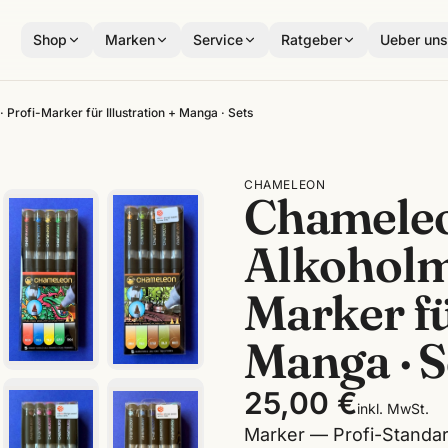
Shop
Marken
Service
Ratgeber
Ueber un
Profi-Marker für Illustration + Manga · Sets
CHAMELEON
Chameleo
Alkoholma
Marker fü
Manga · S
25,00 €
inkl. MwSt.
Marker — Profi-Standard