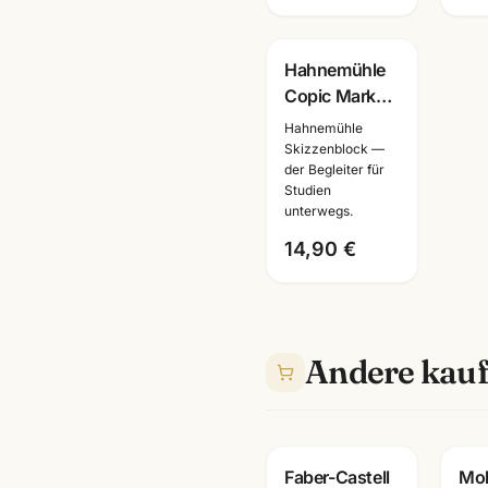
Mannheim
Hahnemühle
Copic Marker
Skizzenbuch ·
Hahnemühle
Manga Layout
Skizzenblock —
der Begleiter für
Papier ·
Studien
A4/A5 ·
unterwegs.
Mannheim
14,90 €
Andere kauf
Faber-Castell
Mo