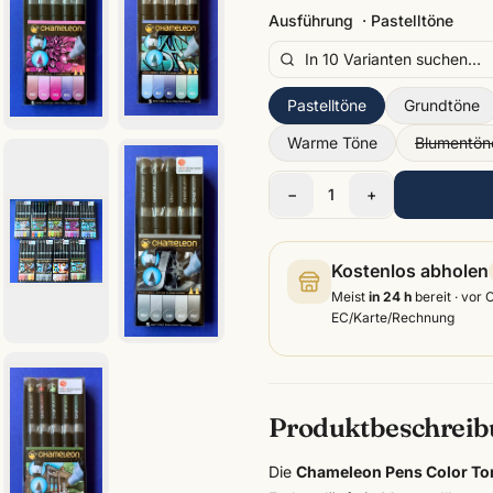
Ausführung
·
Pastelltöne
Pastelltöne
Grundtöne
Warme Töne
Blumentön
−
1
+
Kostenlos abholen
Meist
in 24 h
bereit · vor 
EC/Karte/Rechnung
Produktbeschrei
Die
Chameleon Pens Color T