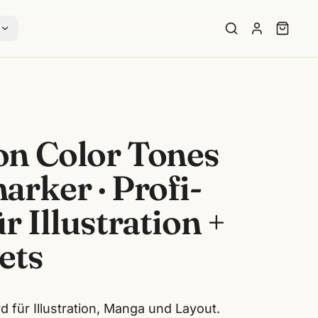
s
n Color Tones
rker · Profi-
r Illustration +
ets
 für Illustration, Manga und Layout.