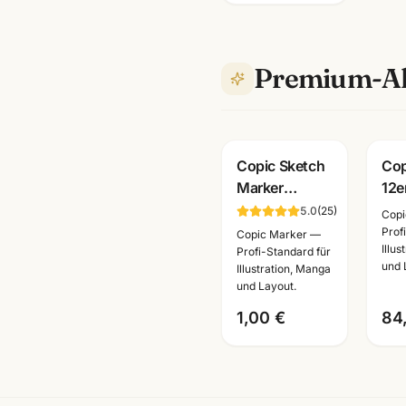
Premium-Al
Copic Sketch
Cop
Marker
12er
Einzelstifte ·
Gra
5.0
(
25
)
Copi
alle Farben
Hau
Prof
Copic Marker —
Illu
BV000-B99 ·
Mar
Profi-Standard für
und 
Illustration, Manga
Künstlerbedarf
Illu
und Layout.
Mannheim
Ma
1,00 €
84