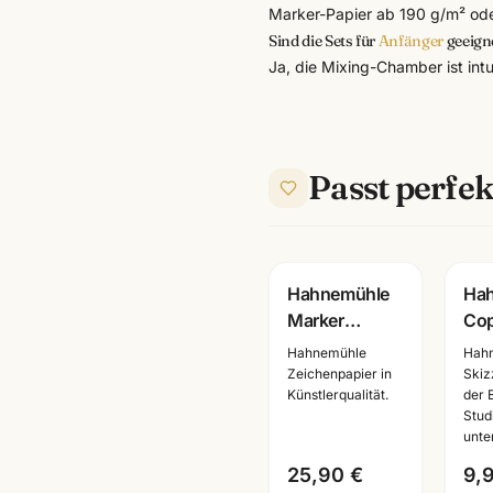
Marker-Papier ab 190 g/m² ode
Sind die Sets für
Anfänger
geeign
Ja, die Mixing-Chamber ist intu
Passt perfek
Hahnemühle
Ha
Marker
Cop
Layoutblock
Blo
Hahnemühle
Hah
A3 ·
Man
Zeichenpapier in
Skiz
Künstlerqualität.
der 
10625060 ·
Papi
Stud
Copic-
106
unte
geeignet ·
Ma
25,90 €
9,
Künstlerbedarf