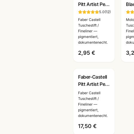
Pitt Artist Pen
Bla
Brushpen ·
Fin
5.0
(
12
)
pigmentiert
sch
Faber Castell
Mol
dokumentenecht
pig
Tuschestift /
Tusch
Fineliner —
Fine
· alle Farben
dok
pigmentiert,
pigm
·
dokumentenecht.
doku
Kün
2,95 €
3,
Faber-Castell
Pitt Artist Pen
Mangaka Set
Faber Castell
6-tlg ·
Tuschestift /
Fineliner —
Tuschestifte
pigmentiert,
dokumentenecht
dokumentenecht.
17,50 €