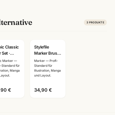
ternative
3
PRODUKTE
ic Classic
Stylefile
 Set ·
Marker Brush
utöne oder
MAIN A SET ·
c Marker —
Marker — Profi-
ttöne ·
Layoutmarker
i-Standard für
Standard für
stration, Manga
Illustration, Manga
ker für
·
Layout.
und Layout.
stration &
Künstlerbedarf
nga
Mannheim
,90 €
34,90 €