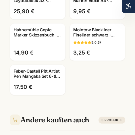
Layoutblock A3 ·
Marker Block A4 ·
10625060 · Copic-
Manga Layout Papier ·
geeignet ·
10628580 · Mannheim
25,90 €
9,95 €
Künstlerbedarf
Mannheim
Hahnemühle Copic
Molotow Blackliner
Marker Skizzenbuch ·
Fineliner schwarz ·
Manga Layout Papier ·
pigmentiert +
5.0
(
5
)
A4/A5 · Mannheim
dokumentenecht ·
Künstlerbedarf
14,90 €
3,25 €
Faber-Castell Pitt Artist
Pen Mangaka Set 6-tlg ·
Tuschestifte
dokumentenecht
17,50 €
Andere kauften auch
5
PRODUKTE