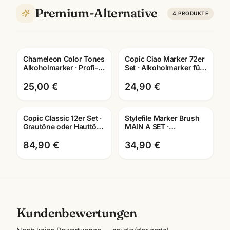
Premium-Alternative
4
PRODUKTE
Chameleon Color Tones
Copic Ciao Marker 72er
Alkoholmarker · Profi-
Set · Alkoholmarker für
Marker für Illustration +
Illustration & Manga ·
Manga · Sets
Mannheim
25,00 €
24,90 €
Copic Classic 12er Set ·
Stylefile Marker Brush
Grautöne oder Hauttöne
MAIN A SET ·
· Marker für Illustration
Layoutmarker ·
& Manga
Künstlerbedarf
84,90 €
34,90 €
Mannheim
Kundenbewertungen