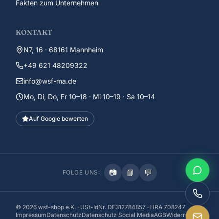
Fakten zum Unternehmen
KONTAKT
N7, 16 · 68161 Mannheim
+49 621 48209322
info@wsf-ma.de
Mo, Di, Do, Fr 10–18 · Mi 10–19 · Sa 10–14
Auf Google bewerten
📷
📘
💬
FOLGE UNS:
©
2026
wsf-shop e.K. · USt-IdNr. DE312784857 · HRA 708247
Impressum
Datenschutz
Datenschutz Social Media
AGB
Widerruf