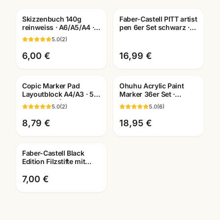
Skizzenbuch 140g
Faber-Castell PITT artist
reinweiss · A6/A5/A4 ·
pen 6er Set schwarz ·
Zeichenpapier für
Tuschestifte
5.0
(
2
)
Studien unterwegs
dokumentenecht
6,00 €
16,99 €
Copic Marker Pad
Ohuhu Acrylic Paint
Layoutblock A4/A3 · 50
Marker 36er Set ·
Blatt 75g/m² ·
Acrylstifte für
5.0
(
2
)
5.0
(
6
)
Künstlerbedarf
Illustration & Manga
Mannheim
8,79 €
18,95 €
Faber-Castell Black
Edition Filzstifte mit
Pinselspitze ·
Künstlerbedarf
7,00 €
Mannheim