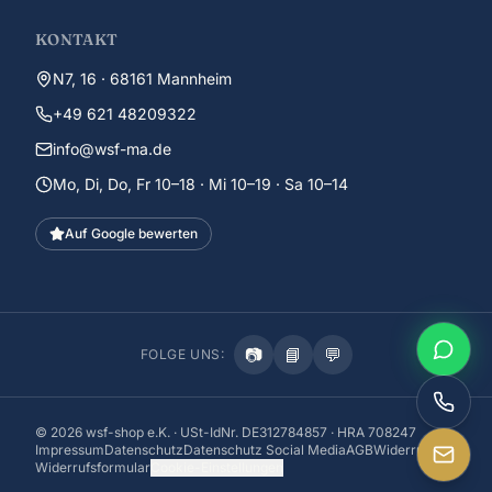
KONTAKT
N7, 16 · 68161 Mannheim
+49 621 48209322
info@wsf-ma.de
Mo, Di, Do, Fr 10–18 · Mi 10–19 · Sa 10–14
Auf Google bewerten
📷
📘
💬
FOLGE UNS:
©
2026
wsf-shop e.K. · USt-IdNr. DE312784857 · HRA 708247
Impressum
Datenschutz
Datenschutz Social Media
AGB
Widerruf
Widerrufsformular
Cookie-Einstellungen