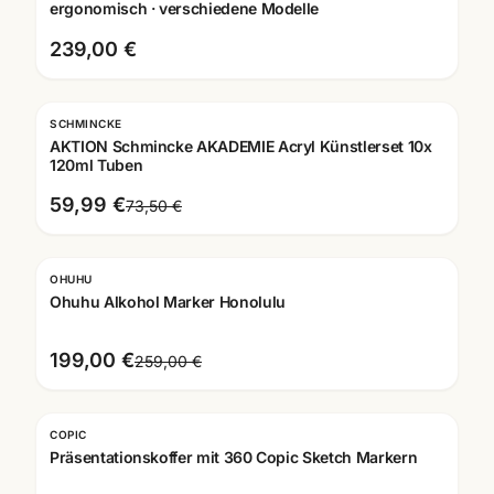
ergonomisch · verschiedene Modelle
239,00 €
SCHMINCKE
-
18
%
AKTION Schmincke AKADEMIE Acryl Künstlerset 10x
120ml Tuben
59,99 €
73,50 €
OHUHU
-
23
%
Ohuhu Alkohol Marker Honolulu
199,00 €
259,00 €
COPIC
Präsentationskoffer mit 360 Copic Sketch Markern