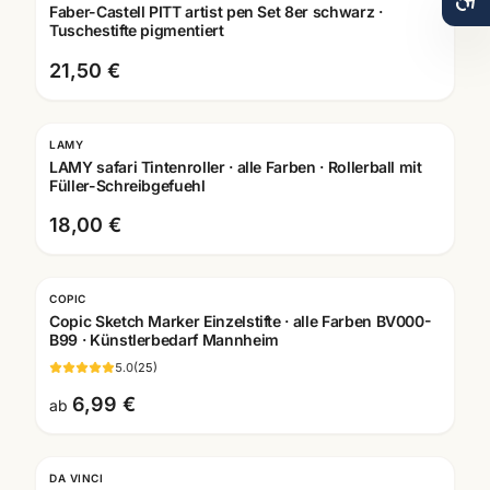
Faber-Castell PITT artist pen Set 8er schwarz ·
Tuschestifte pigmentiert
21,50 €
LAMY
Gravur
LAMY safari Tintenroller · alle Farben · Rollerball mit
Füller-Schreibgefuehl
18,00 €
COPIC
Copic Sketch Marker Einzelstifte · alle Farben BV000-
B99 · Künstlerbedarf Mannheim
5.0
(
25
)
6,99 €
ab
DA VINCI