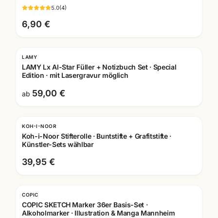
5.0
(
4
)
6,90 €
LAMY
LAMY Lx Al-Star Füller + Notizbuch Set · Special
Edition · mit Lasergravur möglich
59,00 €
ab
KOH-I-NOOR
Koh-i-Noor Stifterolle · Buntstifte + Grafitstifte ·
Künstler-Sets wählbar
39,95 €
COPIC
COPIC SKETCH Marker 36er Basis-Set ·
Alkoholmarker · Illustration & Manga Mannheim