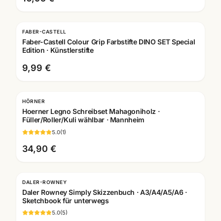
FABER-CASTELL
Faber-Castell Colour Grip Farbstifte DINO SET Special
Edition · Künstlerstifte
9,99 €
HÖRNER
Gravur
Hoerner Legno Schreibset Mahagoniholz ·
Füller/Roller/Kuli wählbar · Mannheim
5.0
(
1
)
34,90 €
DALER-ROWNEY
Daler Rowney Simply Skizzenbuch · A3/A4/A5/A6 ·
Sketchbook für unterwegs
5.0
(
5
)