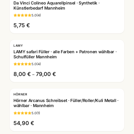
Da Vinci Colineo Aquarellpinsel · Synthetik ·
Künstlerbedarf Mannheim
5.0
(
4
)
5,75 €
LAMY
Gravur
LAMY safari Füller · alle Farben + Patronen wählbar ·
Schulfüller Mannheim
5.0
(
4
)
8,00 €
79,00 €
–
HÖRNER
Gravur
Hörner Arcanus Schreibset · Füller/Roller/Kuli Metall ·
wählbar · Mannheim
5.0
(
1
)
54,90 €