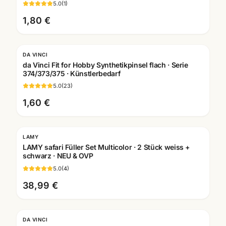
5.0
(
1
)
1,80 €
DA VINCI
da Vinci Fit for Hobby Synthetikpinsel flach · Serie
374/373/375 · Künstlerbedarf
5.0
(
23
)
1,60 €
LAMY
LAMY safari Füller Set Multicolor · 2 Stück weiss +
schwarz · NEU & OVP
5.0
(
4
)
38,99 €
DA VINCI