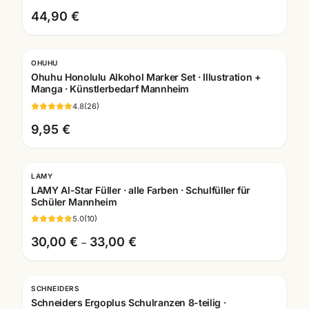
44,90 €
OHUHU
Ohuhu Honolulu Alkohol Marker Set · Illustration +
Manga · Künstlerbedarf Mannheim
4.8
(
26
)
9,95 €
LAMY
Gratis Gravur
LAMY Al-Star Füller · alle Farben · Schulfüller für
Schüler Mannheim
5.0
(
10
)
30,00 €
33,00 €
–
SCHNEIDERS
Schneiders Ergoplus Schulranzen 8-teilig ·