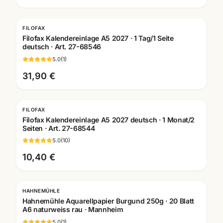
FILOFAX
Filofax Kalendereinlage A5 2027 · 1 Tag/1 Seite
deutsch · Art. 27-68546
5.0
(
1
)
31,90 €
FILOFAX
Filofax Kalendereinlage A5 2027 deutsch · 1 Monat/2
Seiten · Art. 27-68544
5.0
(
10
)
10,40 €
HAHNEMÜHLE
Hahnemühle Aquarellpapier Burgund 250g · 20 Blatt
A6 naturweiss rau · Mannheim
5.0
(
1
)