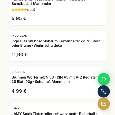
Schulbedarf Mannheim
5.0
(
8
)
5,95 €
INGE-GLAS
Inge Glas Weihnachtsbaum Kerzenhalter gold · Stern
oder Blume · Weihnachtsdeko
11,90 €
BRUNNEN
Brunnen Wörterheft Nr. 3 · DIN A5 mit A-Z Register ·
28 Blatt 90g · Schulheft Mannheim
4,99 €
LAMY
Gravur
LAMY Scala Tintenroller schwarz matt · Rollerball ·