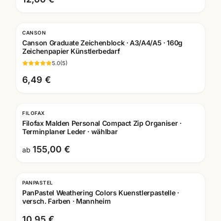
CANSON
Canson Graduate Zeichenblock · A3/A4/A5 · 160g
Zeichenpapier Künstlerbedarf
5.0
(
5
)
6,49 €
FILOFAX
Filofax Malden Personal Compact Zip Organiser ·
Terminplaner Leder · wählbar
155,00 €
ab
PANPASTEL
PanPastel Weathering Colors Kuenstlerpastelle ·
versch. Farben · Mannheim
10,95 €