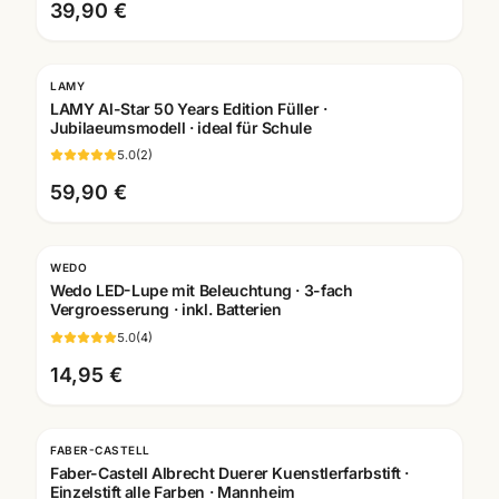
39,90 €
LAMY
Gravur
LAMY Al-Star 50 Years Edition Füller ·
Jubilaeumsmodell · ideal für Schule
5.0
(
2
)
59,90 €
WEDO
Wedo LED-Lupe mit Beleuchtung · 3-fach
Vergroesserung · inkl. Batterien
5.0
(
4
)
14,95 €
FABER-CASTELL
Faber-Castell Albrecht Duerer Kuenstlerfarbstift ·
Einzelstift alle Farben · Mannheim