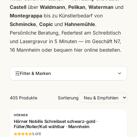
Castell
über
Waldmann
,
Pelikan
,
Waterman
und
Montegrappa
bis zu Künstlerbedarf von
Schmincke
,
Copic
und
Hahnemühle
.
Persönliche Beratung, Federtest am Schreibtisch
und Lasergravur in 5 Minuten — im Geschäft N7,
16 Mannheim oder bequem hier online bestellen.
Filter & Marken
405 Produkte
Sortierung
HÖRNER
Gratis Gravur
Hörner Nobilis Schreibset schwarz-gold ·
Füller/Roller/Kuli wählbar · Mannheim
5.0
(
1
)