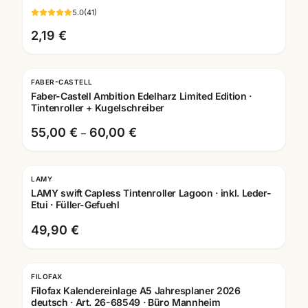
5.0
(
41
)
2,19 €
FABER-CASTELL
Faber-Castell Ambition Edelharz Limited Edition ·
Tintenroller + Kugelschreiber
55,00 €
60,00 €
–
LAMY
Gravur
LAMY swift Capless Tintenroller Lagoon · inkl. Leder-
Etui · Füller-Gefuehl
49,90 €
FILOFAX
Filofax Kalendereinlage A5 Jahresplaner 2026
deutsch · Art. 26-68549 · Büro Mannheim