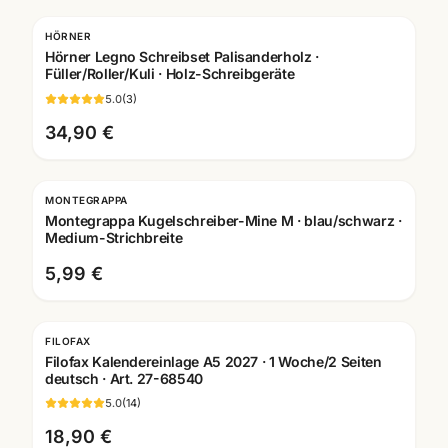
HÖRNER
Gravur
Hörner Legno Schreibset Palisanderholz ·
Füller/Roller/Kuli · Holz-Schreibgeräte
5.0
(
3
)
34,90 €
MONTEGRAPPA
Gravur
Montegrappa Kugelschreiber-Mine M · blau/schwarz ·
Medium-Strichbreite
5,99 €
FILOFAX
Filofax Kalendereinlage A5 2027 · 1 Woche/2 Seiten
deutsch · Art. 27-68540
5.0
(
14
)
18,90 €