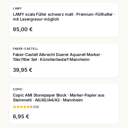
LAMY
Gravur
LAMY scala Füller schwarz matt · Premium-Füllhalter ·
mit Lasergravur möglich
95,00 €
FABER-CASTELL
Faber-Castell Albrecht Duerer Aquarell Marker ·
10er/16er Set · Künstlerbedarf Mannheim
39,95 €
COPIC
Copic AMI Stonepaper Block · Marker-Papier aus
Steinmehl · A6/A5/A4/A3 · Mannheim
5.0
(
4
)
6,95 €