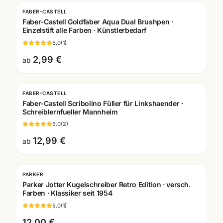
FABER-CASTELL
Faber-Castell Goldfaber Aqua Dual Brushpen ·
Einzelstift alle Farben · Künstlerbedarf
5.0
(
1
)
2,99 €
ab
FABER-CASTELL
Faber-Castell Scribolino Füller für Linkshaender ·
Schreiblernfueller Mannheim
5.0
(
2
)
12,99 €
ab
PARKER
Gravur
Parker Jotter Kugelschreiber Retro Edition · versch.
Farben · Klassiker seit 1954
5.0
(
1
)
12,00 €