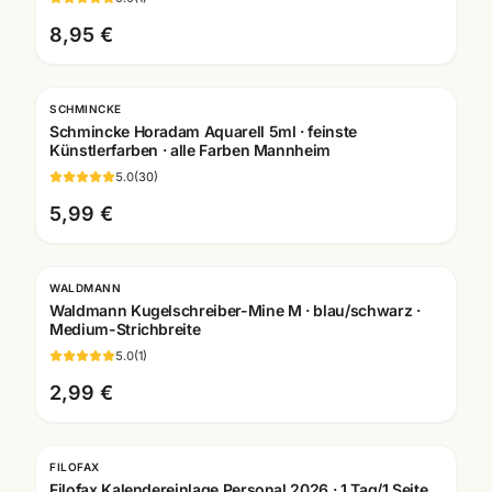
8,95 €
SCHMINCKE
Schmincke Horadam Aquarell 5ml · feinste
Künstlerfarben · alle Farben Mannheim
5.0
(
30
)
5,99 €
WALDMANN
Gravur
Waldmann Kugelschreiber-Mine M · blau/schwarz ·
Medium-Strichbreite
5.0
(
1
)
2,99 €
FILOFAX
Filofax Kalendereinlage Personal 2026 · 1 Tag/1 Seite