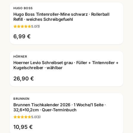
HUGO BOSS
Hugo Boss Tintenroller-Mine schwarz · Rollerball
Refill · weiches Schreibgefuehl
5.0
(
1
)
6,99 €
HÖRNER
Gravur
Hoerner Levio Schreibset grau · Füller + Tintenroller +
Kugelschreiber · wählbar
26,90 €
BRUNNEN
Brunnen Tischkalender 2026 · 1 Woche/1 Seite ·
32,6x10,2cm · Quer-Terminbuch
5.0
(
3
)
10,95 €