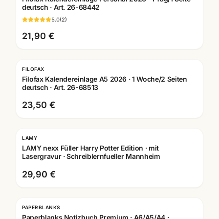
deutsch · Art. 26-68442
5.0
(
2
)
21,90 €
FILOFAX
Filofax Kalendereinlage A5 2026 · 1 Woche/2 Seiten
deutsch · Art. 26-68513
23,50 €
LAMY
Gravur
LAMY nexx Füller Harry Potter Edition · mit
Lasergravur · Schreiblernfueller Mannheim
29,90 €
PAPERBLANKS
Paperblanks Notizbuch Premium · A6/A5/A4 ·