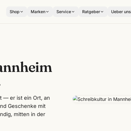
Shop
Marken
Service
Ratgeber
Ueber un
Mannheim
.
 — er ist ein Ort, an
 und Geschenke mit
dig, mitten in der