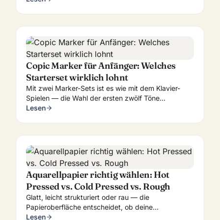
Wir vergleichen sie für realistische Portraitarbeit.
Copic Marker für Anfänger: Welches
Starterset wirklich lohnt
Mit zwei Marker-Sets ist es wie mit dem Klavier-
Spielen — die Wahl der ersten zwölf Töne
entscheidet alles. So baust du dein Copic-Set
Lesen
sinnvoll auf.
Aquarellpapier richtig wählen: Hot
Pressed vs. Cold Pressed vs. Rough
Glatt, leicht strukturiert oder rau — die
Papieroberfläche entscheidet, ob deine
Aquarelltechnik funktioniert. So wählst du das
Lesen