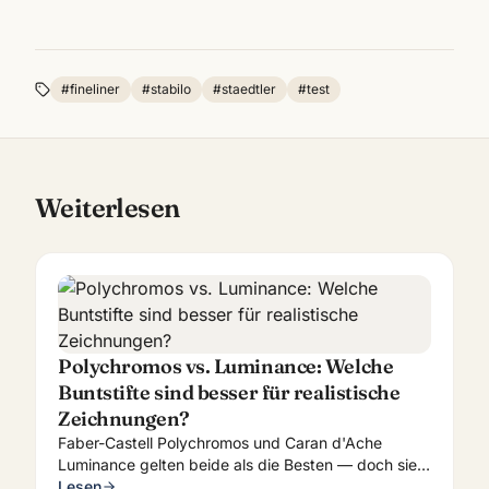
#
fineliner
#
stabilo
#
staedtler
#
test
Weiterlesen
Polychromos vs. Luminance: Welche
Buntstifte sind besser für realistische
Zeichnungen?
Faber-Castell Polychromos und Caran d'Ache
Luminance gelten beide als die Besten — doch sie
haben fundamental unterschiedliche Charaktere.
Lesen