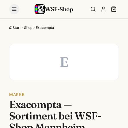
WSF-Shop
Start
Shop
Exacompta
E
MARKE
Exacompta
—
Sortiment bei WSF-
Shop Mannheim