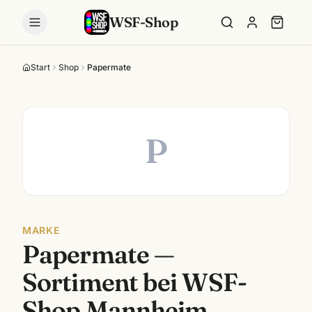
WSF-Shop
Start
Shop
Papermate
P
MARKE
Papermate
—
Sortiment bei WSF-
Shop Mannheim