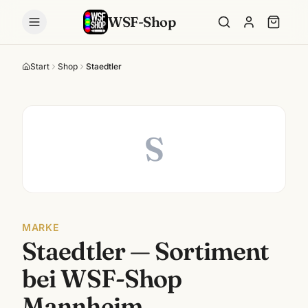
WSF-Shop
Start
Shop
Staedtler
S
MARKE
Staedtler
— Sortiment
bei WSF-Shop
Mannheim