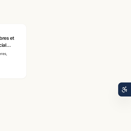
res et
cial
res,