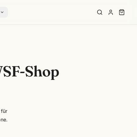
s
WSF-Shop
 für
one.