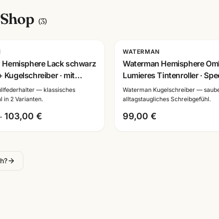
-Shop
(
3
)
Gravur
N
WATERMAN
 Hemisphere Lack schwarz
Waterman Hemisphere Omb
 + Kugelschreiber · mit
Lumieres Tintenroller · Spe
ur
Edition Sammlerstueck
lfederhalter — klassisches
Waterman Kugelschreiber — saube
 in 2 Varianten.
alltagstaugliches Schreibgefühl.
103,00 €
99,00 €
–
ch?