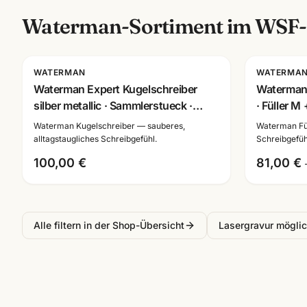
Waterman
-Sortiment im WSF
Gravur
Gravur
WATERMAN
WATERMA
Waterman Expert Kugelschreiber
Waterman
silber metallic · Sammlerstueck ·
· Füller M
Premium-Schreibgerät
Lasergrav
Waterman Kugelschreiber — sauberes,
Waterman Fül
alltagstaugliches Schreibgefühl.
Schreibgefühl
100,00 €
81,00 €
Alle filtern in der Shop-Übersicht
Lasergravur mögli