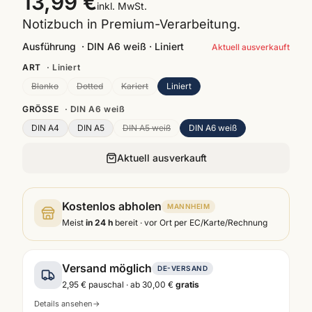
13,99 €
inkl. MwSt.
Notizbuch in Premium-Verarbeitung.
Ausführung
·
DIN A6 weiß · Liniert
Aktuell ausverkauft
ART
·
Liniert
Blanko
Dotted
Kariert
Liniert
GRÖSSE
·
DIN A6 weiß
DIN A4
DIN A5
DIN A5 weiß
DIN A6 weiß
Aktuell ausverkauft
Kostenlos abholen
MANNHEIM
Meist
in 24 h
bereit · vor Ort per EC/Karte/Rechnung
Versand möglich
DE-VERSAND
2,95 €
pauschal · ab
30,00 €
gratis
Details ansehen
→