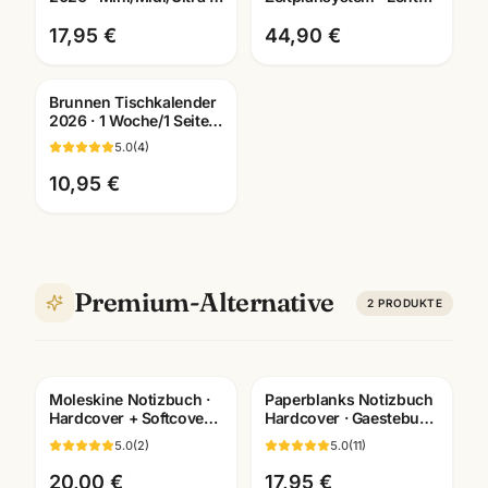
Hardcover + Softcover ·
Leder · Brunnen Einlage
Jahresplaner
2026
17,95 €
44,90 €
Brunnen Tischkalender
2026 · 1 Woche/1 Seite ·
32,6x10,2cm · Quer-
5.0
(
4
)
Terminbuch
10,95 €
Premium-Alternative
2
PRODUKTE
Moleskine Notizbuch ·
Paperblanks Notizbuch
Hardcover + Softcover ·
Hardcover · Gaestebuch
Pocket/Large/XL ·
+ Skizzenbuch ·
5.0
(
2
)
5.0
(
11
)
Premium-Qualität
Bueroausstattung
Mannheim
20,00 €
17,95 €