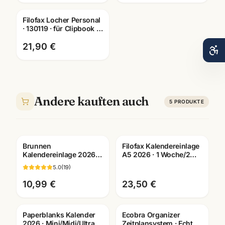
Filofax Locher Personal
· 130119 · für Clipbook +
Terminplaner ·
Bürobedarf Mannheim
21,90 €
Andere kauften auch
5
PRODUKTE
Brunnen
Filofax Kalendereinlage
Kalendereinlage 2026 ·
A5 2026 · 1 Woche/2
1 Woche/2 Seiten oder 1
Seiten deutsch · Art.
5.0
(
19
)
Tag/1 Seite ·
26-68513
Bueroorganisation
10,99 €
23,50 €
Paperblanks Kalender
Ecobra Organizer
2026 · Mini/Midi/Ultra ·
Zeitplansystem · Echtes