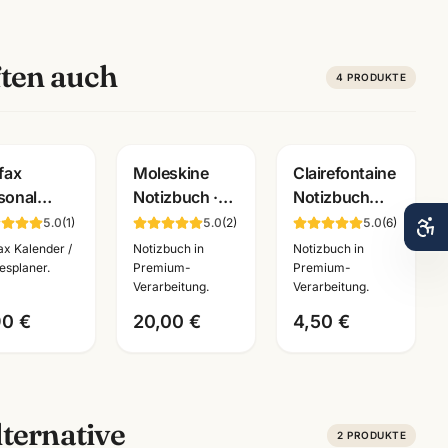
ten auch
4
PRODUKTE
ofax
Moleskine
Clairefontaine
sonal
Notizbuch ·
Notizbuch
resplaner
Hardcover +
braun/schwarz
5.0
(
1
)
5.0
(
2
)
5.0
(
6
)
6 deutsch
Softcover ·
· A6/A5 ·
fax Kalender /
Notizbuch in
Notizbuch in
Pocket/Large/XL
Premium
esplaner.
Premium-
Premium-
Verarbeitung.
Verarbeitung.
endereinlage
· Premium-
Bürobedarf
68445 ·
Qualität
Mannheim
90 €
20,00 €
4,50 €
nnheim
ternative
2
PRODUKTE