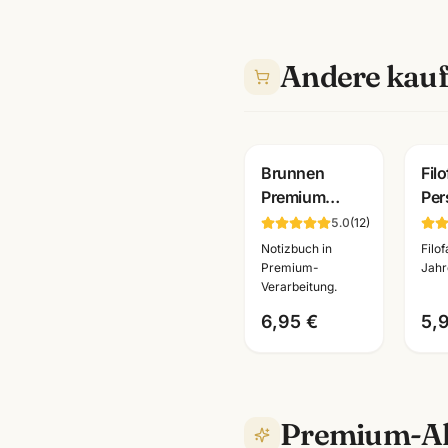
Andere kauf
Brunnen
Fil
Premium
Per
Notizbuch
Jah
5.0
(
12
)
Kladde ·
202
Notizbuch in
Filo
braun/schwarz
·
Premium-
Jahr
Verarbeitung.
· A6/A5/A4
Kal
wählbar ·
26-
6,95 €
5,
Bürobedarf
Ma
Premium-Al