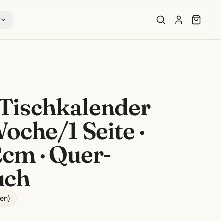
s
Tischkalender
Woche/1 Seite ·
cm · Quer-
uch
gen
)