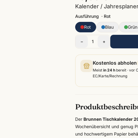
Kalender / Jahresplaner
Ausführung
·
Rot
Rot
Blau
Grün
−
1
+
Kostenlos abholen
Meist
in 24 h
bereit · vor 
EC/Karte/Rechnung
Produktbeschrei
Der
Brunnen Tischkalender 2
Wochenübersicht und genug Pla
und hochwertigem Papier behäl