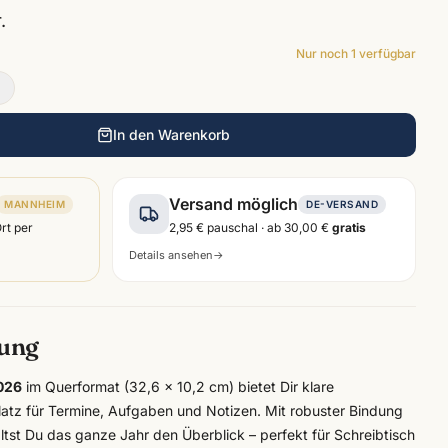
.
Nur noch
1
verfügbar
In den Warenkorb
Versand möglich
MANNHEIM
DE-VERSAND
Ort per
2,95 €
pauschal · ab
30,00 €
gratis
Details ansehen
→
bung
026
im Querformat (32,6 × 10,2 cm) bietet Dir klare
tz für Termine, Aufgaben und Notizen. Mit robuster Bindung
tst Du das ganze Jahr den Überblick – perfekt für Schreibtisch