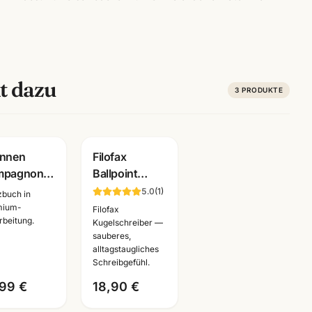
t dazu
3
PRODUKTE
unnen
Filofax
mpagnon
Ballpoint
izbuch
Kugelschreiber
5.0
(
1
)
zbuch in
dcover ·
·
mium-
Filofax
rbeitung.
A5/A4 ·
verschiedene
Kugelschreiber —
sauberes,
warz/weiss
Motive ·
alltagstaugliches
üro
Schreibgeräte
Schreibgefühl.
nnheim
Mannheim
,99 €
18,90 €