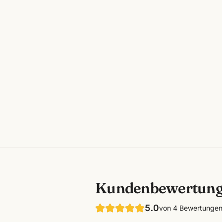
Kundenbewertun
5.0
von
4
Bewertunge