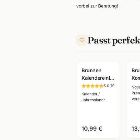
vorbei zur Beratung!
Passt perfek
Brunnen
Br
Kalendereinlage
Ko
2026 · 1
Not
5.0
(
19
)
Noti
Woche/2
Har
Pre
Kalender /
Vera
Seiten oder 1
A6/
Jahresplaner.
Tag/1 Seite ·
sch
Bueroorganisation
· B
Ma
10,99 €
13