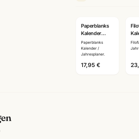
Paperblanks
Fil
Kalender
Kal
2026 ·
A5 
Paperblanks
Filo
Mini/Midi/Ultra
Wo
Kalender /
Jahr
Jahresplaner.
· Hardcover +
Sei
Softcover ·
deu
17,95 €
23
Jahresplaner
26-
gen
n