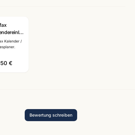
ofax
endereinlage
2026 · 1
fax Kalender /
che/2
esplaner.
ten
tsch · Art.
,50 €
68513
Bewertung schreiben