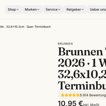
Shop
Marken
Service
Ratgeber
Ueber un
eite · 32,6x10,2cm · Quer-Terminbuch
BRUNNEN
Brunnen 
2026 · 1 
32,6x10,2
Terminb
5.0
(
4
Bewertun
10,95 €
inkl. MwSt.