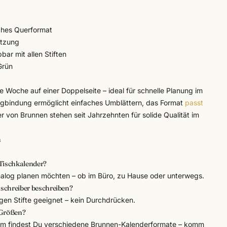
iches Querformat
utzung
ar mit allen Stiften
Grün
 Woche auf einer Doppelseite – ideal für schnelle Planung im
ngbindung ermöglicht einfaches Umblättern, das Format
passt
er von
Brunnen
stehen seit Jahrzehnten für solide Qualität im
n
 Tischkalender?
 analog planen möchten – ob im Büro, zu Hause oder unterwegs.
schreiber beschreiben?
gigen Stifte geeignet – kein Durchdrücken.
 Größen?
eim findest Du verschiedene Brunnen-Kalenderformate – komm