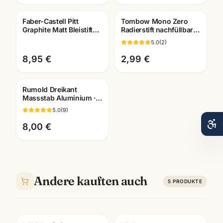
Faber-Castell Pitt
Tombow Mono Zero
Graphite Matt Bleistifte ·
Radierstift nachfüllbar ·
6er + 11er Set ·
Präzisions-Radierer ·
5.0
(
2
)
Weltneuheit
Mannheim
8,95 €
2,99 €
Rumold Dreikant
Massstab Aluminium ·
Lineal in mehreren
5.0
(
9
)
Groessen · Technisches
Zeichnen
8,00 €
Andere kauften auch
5
PRODUKTE