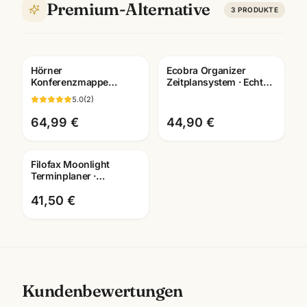
Premium-Alternative
3
PRODUKTE
Hörner
Ecobra Organizer
Konferenzmappe
Zeitplansystem · Echtes
Echtleder ·
Leder · Brunnen Einlage
5.0
(
2
)
verschiedene
2026
Ausfuehrungen ·
64,99 €
44,90 €
Bueroausstattung
Mannheim
Filofax Moonlight
Terminplaner ·
Pocket/Personal
Organizer · waehlbare
41,50 €
Groesse
Kundenbewertungen