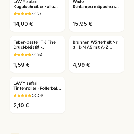
LAMY safari
Wedo
Gravur
Kugelschreiber · alle
Schlampermäppchen
Farben +
Cord · robust &
5.0
(
2
)
Sondereditionen ·
geräumig ·
Schreibwaren
Federmäppchen für
14,00 €
15,95 €
Mannheim
Schule
Faber-Castell TK Fine
Brunnen Wörterheft Nr.
Druckbleistift ·
3 · DIN A5 mit A-Z
0,35/0,5/0,7/1,0mm · mit
Register · 28 Blatt 90g ·
5.0
(
13
)
passenden Minen
Schulheft Mannheim
1,59 €
4,99 €
LAMY safari
Gravur
Tintenroller · Rollerball
mit Patronen ·
5.0
(
54
)
waehlbare Farben ·
Mannheim
2,10 €