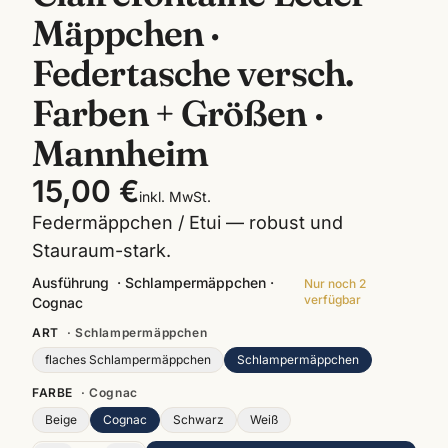
Mäppchen ·
Federtasche versch.
Farben + Größen ·
Mannheim
15,00 €
inkl. MwSt.
Federmäppchen / Etui — robust und
Stauraum-stark.
Ausführung
·
Schlampermäppchen ·
Nur noch
2
verfügbar
Cognac
ART
·
Schlampermäppchen
flaches Schlampermäppchen
Schlampermäppchen
FARBE
·
Cognac
Beige
Cognac
Schwarz
Weiß