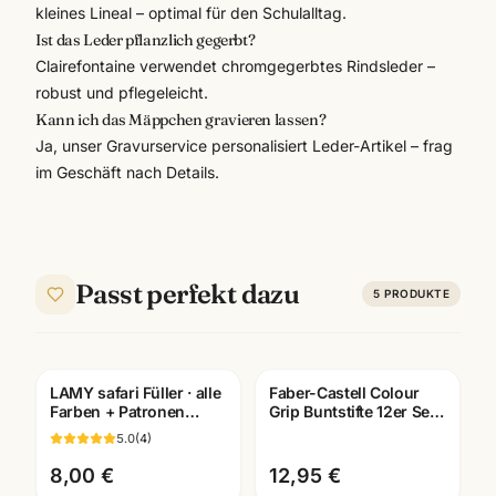
kleines Lineal – optimal für den Schulalltag.
Ist das Leder pflanzlich gegerbt?
Clairefontaine verwendet chromgegerbtes Rindsleder –
robust und pflegeleicht.
Kann ich das Mäppchen gravieren lassen?
Ja, unser Gravurservice personalisiert Leder-Artikel – frag
im Geschäft nach Details.
Passt perfekt dazu
5
PRODUKTE
LAMY safari Füller · alle
Faber-Castell Colour
Gravur
Farben + Patronen
Grip Buntstifte 12er Set ·
wählbar · Schulfüller
hochpigmentiert ·
5.0
(
4
)
Mannheim
Schule Mannheim
8,00 €
12,95 €