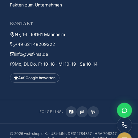
Fakten zum Unternehmen
KONTAKT
N7, 16 · 68161 Mannheim
+49 621 48209322
info@wsf-ma.de
Mo, Di, Do, Fr 10–18 · Mi 10–19 · Sa 10–14
Auf Google bewerten
📷
📘
💬
FOLGE UNS:
©
2026
wsf-shop e.K. · USt-IdNr. DE312784857 · HRA 708247