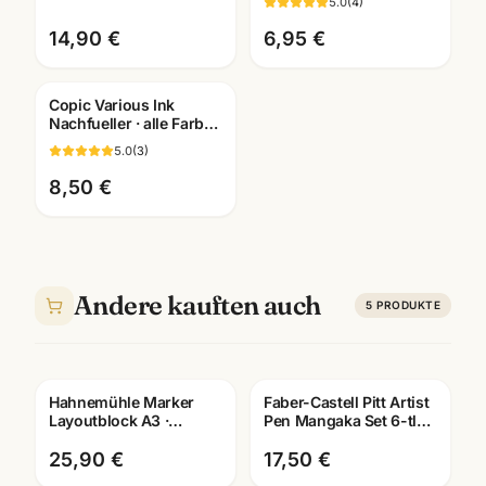
5.0
(
4
)
A4/A5 · Mannheim
A6/A5/A4/A3 ·
Mannheim
14,90 €
6,95 €
Copic Various Ink
Nachfueller · alle Farben
BV000-B99 ·
5.0
(
3
)
Künstlerbedarf
Mannheim
8,50 €
Andere kauften auch
5
PRODUKTE
Hahnemühle Marker
Faber-Castell Pitt Artist
Layoutblock A3 ·
Pen Mangaka Set 6-tlg ·
10625060 · Copic-
Tuschestifte
geeignet ·
dokumentenecht
25,90 €
17,50 €
Künstlerbedarf