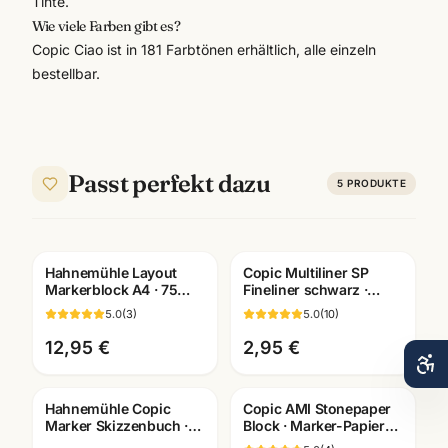
Tinte.
Wie viele Farben gibt es?
Copic Ciao ist in 181 Farbtönen erhältlich, alle einzeln
bestellbar.
Passt perfekt dazu
5
PRODUKTE
Hahnemühle Layout
Copic Multiliner SP
Markerblock A4 · 75
Fineliner schwarz ·
Blatt für Copic Marker ·
pigmentiert ·
5.0
(
3
)
5.0
(
10
)
Art.10625040
nachfüllbar · wählbare
Stärken
12,95 €
2,95 €
Hahnemühle Copic
Copic AMI Stonepaper
Marker Skizzenbuch ·
Block · Marker-Papier
Manga Layout Papier ·
aus Steinmehl ·