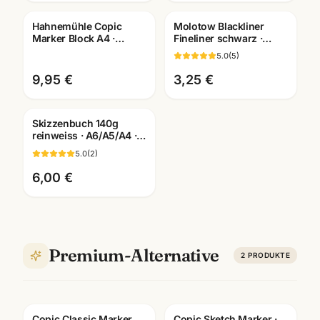
Mannheim
Hahnemühle Copic
Molotow Blackliner
Marker Block A4 ·
Fineliner schwarz ·
Manga Layout Papier ·
pigmentiert +
5.0
(
5
)
10628580 · Mannheim
dokumentenecht ·
Künstlerbedarf
9,95 €
3,25 €
Skizzenbuch 140g
reinweiss · A6/A5/A4 ·
Zeichenpapier für
5.0
(
2
)
Studien unterwegs
6,00 €
Premium-Alternative
2
PRODUKTE
Copic Classic Marker
Copic Sketch Marker ·