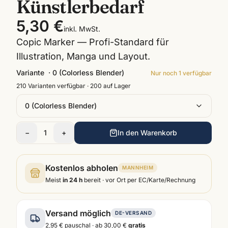
Künstlerbedarf
5,30 €
inkl. MwSt.
Copic Marker — Profi-Standard für
Illustration, Manga und Layout.
Variante
·
0 (Colorless Blender)
Nur noch
1
verfügbar
210
Varianten verfügbar ·
200
auf Lager
0 (Colorless Blender)
−
1
+
In den Warenkorb
Kostenlos abholen
MANNHEIM
Meist
in 24 h
bereit · vor Ort per EC/Karte/Rechnung
Versand möglich
DE-VERSAND
2,95 €
pauschal · ab
30,00 €
gratis