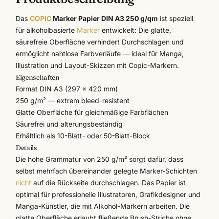
Das
COPIC
Marker Papier DIN A3 250 g/qm
ist speziell
für alkoholbasierte
Marker
entwickelt: Die glatte,
säurefreie Oberfläche verhindert Durchschlagen und
ermöglicht nahtlose Farbverläufe — ideal für Manga,
Illustration und Layout-Skizzen mit
Copic
-Markern.
Eigenschaften
Format DIN A3 (297 × 420 mm)
250 g/m² — extrem bleed-resistent
Glatte Oberfläche für gleichmäßige Farbflächen
Säurefrei und alterungsbeständig
Erhältlich als 10-Blatt- oder 50-Blatt-Block
Details
Die hohe Grammatur von 250 g/m² sorgt dafür, dass
selbst mehrfach übereinander gelegte Marker-Schichten
nicht
auf die Rückseite durchschlagen. Das Papier ist
optimal für professionelle Illustratoren, Grafikdesigner und
Manga-Künstler, die mit Alkohol-Markern arbeiten. Die
glatte Oberfläche erlaubt fließende Brush-Striche ohne