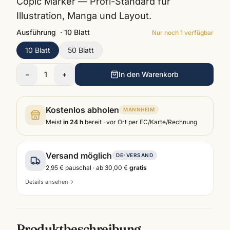
Copic Marker — Profi-Standard für
Illustration, Manga und Layout.
Ausführung
·
10 Blatt
Nur noch
1
verfügbar
10 Blatt
50 Blatt
−
1
+
In den Warenkorb
Kostenlos abholen
MANNHEIM
Meist
in 24 h
bereit · vor Ort per EC/Karte/Rechnung
Versand möglich
DE-VERSAND
2,95 €
pauschal · ab
30,00 €
gratis
Details ansehen
→
Produktbeschreibung