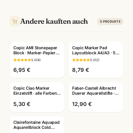
Andere kauften auch
5
PRODUKTE
Copic AMI Stonepaper
Copic Marker Pad
Block · Marker-Papier
Layoutblock A4/A3 · 50
aus Steinmehl ·
Blatt 75g/m² ·
5.0
(
4
)
5.0
(
2
)
A6/A5/A4/A3 ·
Künstlerbedarf
Mannheim
Mannheim
6,95 €
8,79 €
Copic Ciao Marker
Faber-Castell Albrecht
Einzelstift · alle Farben +
Duerer Aquarellstifte ·
Blender · Manga
12/24/36/60/120er Set ·
Künstlerbedarf
Künstlerbedarf Man
5,30 €
12,90 €
Clairefontaine Aquapad
Aquarellblock Cold
Pressed · A6/A5/A4 ·