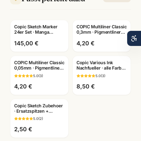
Copic Sketch Marker
COPIC Multiliner Classic
24er Set · Manga
0,3mm · Pigmentliner
Illustration · inkl.
dokumentenecht ·
Farbkarte · Mannheim
Farben wählbar
145,00 €
4,20 €
COPIC Multiliner Classic
Copic Various Ink
0,05mm · Pigmentliner
Nachfueller · alle Farben
dokumentenecht ·
BV000-B99 ·
5.0
(
3
)
5.0
(
3
)
Farben wählbar
Künstlerbedarf
Mannheim
4,20 €
8,50 €
Copic Sketch Zubehoer
· Ersatzspitzen +
Leermarker + Pinzette ·
5.0
(
2
)
Künstlerbedarf
Mannheim
2,50 €