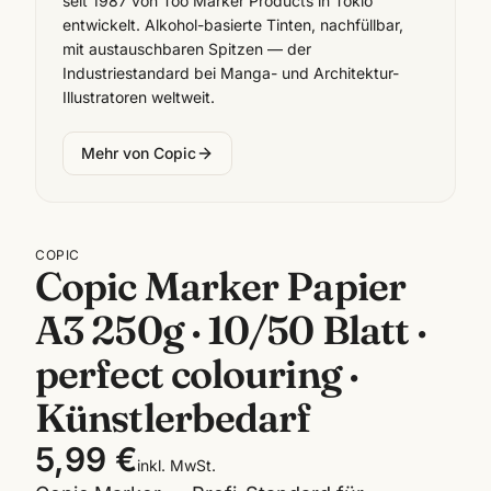
seit 1987 von Too Marker Products in Tokio
entwickelt. Alkohol-basierte Tinten, nachfüllbar,
mit austauschbaren Spitzen — der
Industriestandard bei Manga- und Architektur-
Illustratoren weltweit.
Mehr von
Copic
COPIC
Copic Marker Papier
A3 250g · 10/50 Blatt ·
perfect colouring ·
Künstlerbedarf
5,99 €
inkl. MwSt.