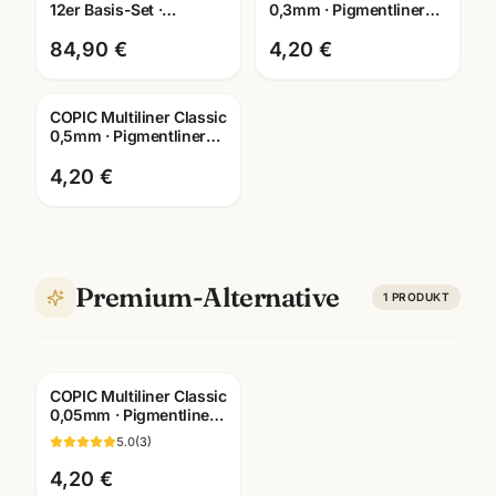
12er Basis-Set ·
0,3mm · Pigmentliner
Grundfarben · inkl.
dokumentenecht ·
Farbkarte · Mannheim
Farben wählbar
84,90 €
4,20 €
COPIC Multiliner Classic
0,5mm · Pigmentliner
dokumentenecht ·
Farben wählbar
4,20 €
Premium-Alternative
1
PRODUKT
COPIC Multiliner Classic
0,05mm · Pigmentliner
dokumentenecht ·
5.0
(
3
)
Farben wählbar
4,20 €