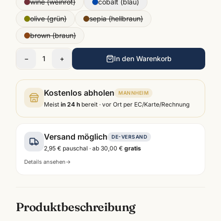
wine (weinrot)
cobalt (blau)
olive (grün)
sepia (hellbraun)
brown (braun)
−
1
+
In den Warenkorb
Kostenlos abholen
MANNHEIM
Meist
in 24 h
bereit · vor Ort per EC/Karte/Rechnung
Versand möglich
DE-VERSAND
2,95 €
pauschal · ab
30,00 €
gratis
Details ansehen
→
Produktbeschreibung