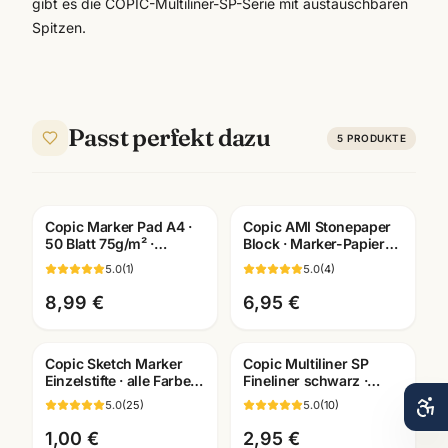
gibt es die COPIC-Multiliner-SP-Serie mit austauschbaren
Spitzen.
Passt perfekt dazu
5
PRODUKTE
Copic Marker Pad A4 ·
Copic AMI Stonepaper
50 Blatt 75g/m² ·
Block · Marker-Papier
Layoutblock für Marker
aus Steinmehl ·
5.0
(
1
)
5.0
(
4
)
· Mannheim
A6/A5/A4/A3 ·
Mannheim
8,99 €
6,95 €
Copic Sketch Marker
Copic Multiliner SP
Einzelstifte · alle Farben
Fineliner schwarz ·
BV000-B99 ·
pigmentiert ·
5.0
(
25
)
5.0
(
10
)
Künstlerbedarf
nachfüllbar · wählbare
Mannheim
Stärken
1,00 €
2,95 €