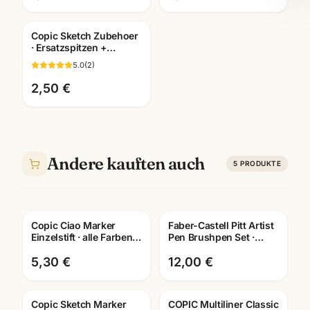
Copic Sketch Zubehoer
· Ersatzspitzen +
Leermarker + Pinzette ·
5.0
(
2
)
Künstlerbedarf
Mannheim
2,50 €
Andere kauften auch
5
PRODUKTE
Copic Ciao Marker
Faber-Castell Pitt Artist
Einzelstift · alle Farben +
Pen Brushpen Set ·
Blender · Manga
Hand Lettering Starter
Künstlerbedarf
Kit · Mannheim
5,30 €
12,00 €
Copic Sketch Marker
COPIC Multiliner Classic