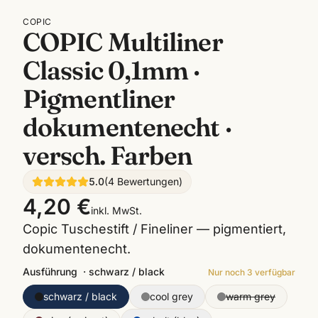
COPIC
COPIC Multiliner
Classic 0,1mm ·
Pigmentliner
dokumentenecht ·
versch. Farben
5.0
(
4
Bewertungen
)
4,20 €
inkl. MwSt.
Copic Tuschestift / Fineliner — pigmentiert,
dokumentenecht.
Ausführung
·
schwarz / black
Nur noch
3
verfügbar
schwarz / black
cool grey
warm grey