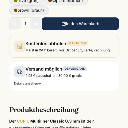
olive (grün)
sepia (hellbraun)
brown (braun)
−
1
+
In den Warenkorb
Kostenlos abholen
MANNHEIM
Meist
in 24 h
bereit · vor Ort per EC/Karte/Rechnung
Versand möglich
DE-VERSAND
2,95 €
pauschal · ab
30,00 €
gratis
Details ansehen
→
Produktbeschreibung
Der
COPIC
Multiliner Classic 0,3 mm
ist dein
zuverlässiger Pigmentliner für präzise Linien: