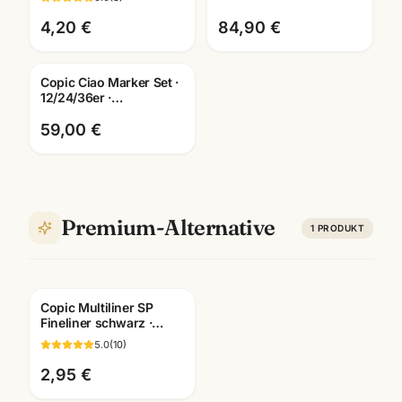
Farben wählbar
Farbkarte · Mannheim
4,20 €
84,90 €
Copic Ciao Marker Set ·
12/24/36er ·
Alkoholmarker für
Illustration & Manga
59,00 €
Premium-Alternative
1
PRODUKT
Copic Multiliner SP
Fineliner schwarz ·
pigmentiert ·
5.0
(
10
)
nachfüllbar · wählbare
Stärken
2,95 €