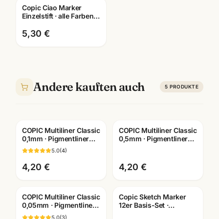
Copic Ciao Marker
Einzelstift · alle Farben +
Blender · Manga
Künstlerbedarf
5,30 €
Andere kauften auch
5
PRODUKTE
COPIC Multiliner Classic
COPIC Multiliner Classic
0,1mm · Pigmentliner
0,5mm · Pigmentliner
dokumentenecht ·
dokumentenecht ·
5.0
(
4
)
versch. Farben
Farben wählbar
4,20 €
4,20 €
COPIC Multiliner Classic
Copic Sketch Marker
0,05mm · Pigmentliner
12er Basis-Set ·
dokumentenecht ·
Grundfarben · inkl.
5.0
(
3
)