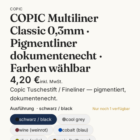
COPIC
COPIC Multiliner
Classic 0,3mm ·
Pigmentliner
dokumentenecht ·
Farben wählbar
4,20 €
inkl. MwSt.
Copic Tuschestift / Fineliner — pigmentiert,
dokumentenecht.
Ausführung
·
schwarz / black
Nur noch
1
verfügbar
schwarz / black
cool grey
wine (weinrot)
cobalt (blau)