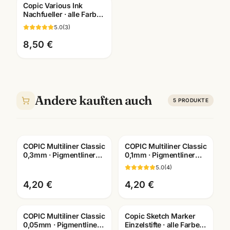
Copic Various Ink
Nachfueller · alle Farben
BV000-B99 ·
5.0
(
3
)
Künstlerbedarf
Mannheim
8,50 €
Andere kauften auch
5
PRODUKTE
COPIC Multiliner Classic
COPIC Multiliner Classic
0,3mm · Pigmentliner
0,1mm · Pigmentliner
dokumentenecht ·
dokumentenecht ·
5.0
(
4
)
Farben wählbar
versch. Farben
4,20 €
4,20 €
COPIC Multiliner Classic
Copic Sketch Marker
0,05mm · Pigmentliner
Einzelstifte · alle Farben