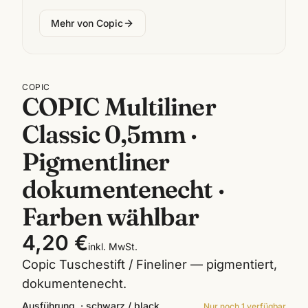
Mehr von
Copic
COPIC
COPIC Multiliner
Classic 0,5mm ·
Pigmentliner
dokumentenecht ·
Farben wählbar
4,20 €
inkl. MwSt.
Copic Tuschestift / Fineliner — pigmentiert,
dokumentenecht.
Ausführung
·
schwarz / black
Nur noch
1
verfügbar