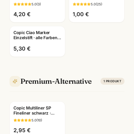
dokumentenecht ·
BV000-B99 ·
5.0
(
3
)
5.0
(
25
)
Farben wählbar
Künstlerbedarf
Mannheim
4,20 €
1,00 €
Copic Ciao Marker
Einzelstift · alle Farben +
Blender · Manga
Künstlerbedarf
5,30 €
Premium-Alternative
1
PRODUKT
Copic Multiliner SP
Fineliner schwarz ·
pigmentiert ·
5.0
(
10
)
nachfüllbar · wählbare
Stärken
2,95 €