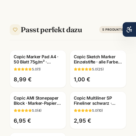
Passt perfekt dazu
5
PRODUKTE
Copic Marker Pad A4 ·
Copic Sketch Marker
50 Blatt 75g/m² ·
Einzelstifte · alle Farben
Layoutblock für Marker
BV000-B99 ·
5.0
(
1
)
5.0
(
25
)
· Mannheim
Künstlerbedarf
Mannheim
8,99 €
1,00 €
Copic AMI Stonepaper
Copic Multiliner SP
Block · Marker-Papier
Fineliner schwarz ·
aus Steinmehl ·
pigmentiert ·
5.0
(
4
)
5.0
(
10
)
A6/A5/A4/A3 ·
nachfüllbar · wählbare
Mannheim
Stärken
6,95 €
2,95 €