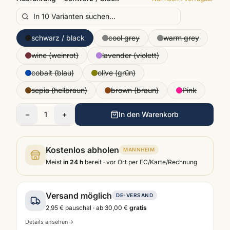
schwarz / black
cool grey
warm grey
wine (weinrot)
lavender (violett)
cobalt (blau)
olive (grün)
sepia (hellbraun)
brown (braun)
Pink
−
1
+
In den Warenkorb
Kostenlos abholen
MANNHEIM
Meist
in 24 h
bereit · vor Ort per EC/Karte/Rechnung
Versand möglich
DE-VERSAND
2,95 €
pauschal · ab
30,00 €
gratis
Details ansehen
→