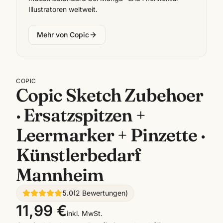
Illustratoren weltweit.
Mehr von
Copic
COPIC
Copic Sketch Zubehoer
· Ersatzspitzen +
Leermarker + Pinzette ·
Künstlerbedarf
Mannheim
5.0
(
2
Bewertungen
)
11,99 €
inkl. MwSt.