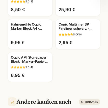
5.0
(
3
)
Künstlerbedarf
geeignet ·
Mannheim
Künstlerbedarf
8,50 €
25,90 €
Mannheim
Hahnemühle Copic
Copic Multiliner SP
Marker Block A4 ·
Fineliner schwarz ·
Manga Layout Papier ·
pigmentiert ·
5.0
(
10
)
10628580 · Mannheim
nachfüllbar · wählbare
Stärken
9,95 €
2,95 €
Copic AMI Stonepaper
Block · Marker-Papier
aus Steinmehl ·
5.0
(
4
)
A6/A5/A4/A3 ·
Mannheim
6,95 €
Andere kauften auch
5
PRODUKTE