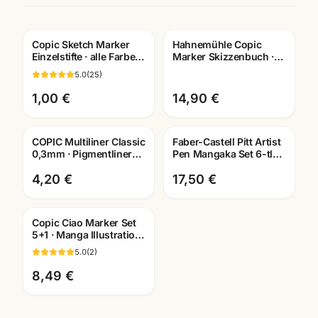
Copic Sketch Marker
Hahnemühle Copic
Einzelstifte · alle Farben
Marker Skizzenbuch ·
BV000-B99 ·
Manga Layout Papier ·
5.0
(
25
)
Künstlerbedarf
A4/A5 · Mannheim
Mannheim
1,00 €
14,90 €
COPIC Multiliner Classic
Faber-Castell Pitt Artist
0,3mm · Pigmentliner
Pen Mangaka Set 6-tlg ·
dokumentenecht ·
Tuschestifte
Farben wählbar
dokumentenecht
4,20 €
17,50 €
Copic Ciao Marker Set
5+1 · Manga Illustration
Layout · versch. Farb-
5.0
(
2
)
Sets
8,49 €