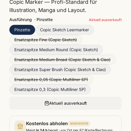
Copic Marker — Profi-Standard für
Illustration, Manga und Layout.
Ausführung
·
Pinzette
Aktuell ausverkauft
Pinzette
Copic Sketch Leermarker
Ersatzspitze Fine (Copic Sketch)
Ersatzspitze Medium Round (Copic Sketch)
Ersatzspitze Medium Broad (Copic Sketch & Ciao)
Ersatzspitze Super Brush (Copic Sketch & Ciao)
Ersatzspitze 0,05 (Copic Multiliner SP)
Ersatzspitze 0,3 (Copic Multiliner SP)
Aktuell ausverkauft
Kostenlos abholen
MANNHEIM
Meist
in 24 h
bereit · vor Ort per EC/Karte/Rechnung