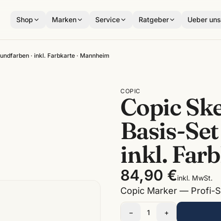
Shop
Marken
Service
Ratgeber
Ueber un
undfarben · inkl. Farbkarte · Mannheim
COPIC
Copic Sk
Basis-Set
inkl. Far
84,90 €
inkl. MwSt.
Copic Marker — Profi-St
−
1
+