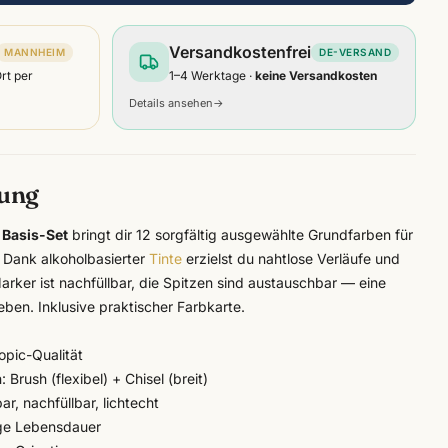
Versandkostenfrei
MANNHEIM
DE-VERSAND
Ort per
1–4 Werktage ·
keine Versandkosten
Details ansehen
→
bung
 Basis-Set
bringt dir 12 sorgfältig ausgewählte Grundfarben für
. Dank alkoholbasierter
Tinte
erzielst du nahtlose Verläufe und
rker ist nachfüllbar, die Spitzen sind austauschbar — eine
leben. Inklusive praktischer Farbkarte.
opic
-Qualität
Brush (flexibel) + Chisel (breit)
r, nachfüllbar, lichtecht
nge Lebensdauer