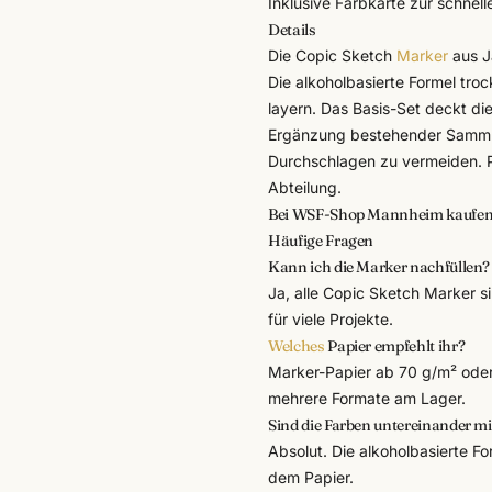
Inklusive Farbkarte zur schnell
Details
Die Copic Sketch
Marker
aus Ja
Die alkoholbasierte Formel troc
layern. Das Basis-Set deckt die
Ergänzung bestehender Sammlu
Durchschlagen zu vermeiden. 
Abteilung.
Bei WSF-Shop Mannheim kaufe
Häufige Fragen
Kann ich die Marker nachfüllen?
Ja, alle Copic Sketch Marker s
für viele Projekte.
Welches
Papier empfehlt ihr?
Marker-Papier ab 70 g/m² oder
mehrere Formate am Lager.
Sind die Farben untereinander m
Absolut. Die alkoholbasierte F
dem Papier.