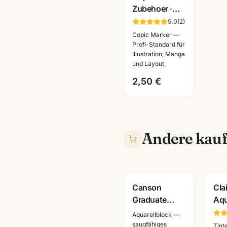
Zubehoer ·
Ersatzspitzen
5.0
(
2
)
+ Leermarker
Copic Marker —
+ Pinzette ·
Profi-Standard für
Illustration, Manga
Künstlerbedarf
und Layout.
Mannheim
2,50 €
Andere kauf
Canson
Cla
Graduate
Aq
Aquarellblock
Aqu
Aquarellblock —
250g · 20
Col
saugfähiges
Tint