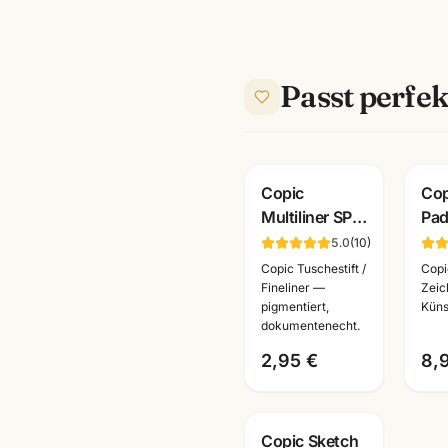
Passt perfek
Copic
Cop
Multiliner SP
Pad
Fineliner
Bla
5.0
(
10
)
schwarz ·
Lay
Copic Tuschestift /
Copi
pigmentiert ·
für
Fineliner —
Zeic
pigmentiert,
Küns
nachfüllbar ·
Ma
dokumentenecht.
wählbare
2,95 €
8,
Stärken
Copic Sketch