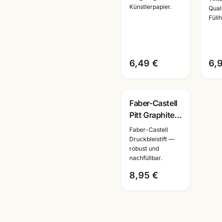
Künstlerpapier.
Blatt ·
A6/
Quali
Füllh
A3/A4/A5 ·
Kün
Künstlerbedarf
Ma
Mannheim
6,49 €
6,
Faber-Castell
Pitt Graphite
Matt Bleistifte
Faber-Castell
· 6er + 11er Set
Druckbleistift —
robust und
· Weltneuheit
nachfüllbar.
8,95 €