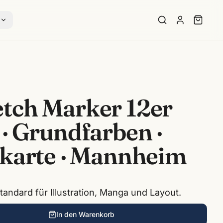
s
etch Marker 12er
 · Grundfarben ·
bkarte · Mannheim
andard für Illustration, Manga und Layout.
In den Warenkorb