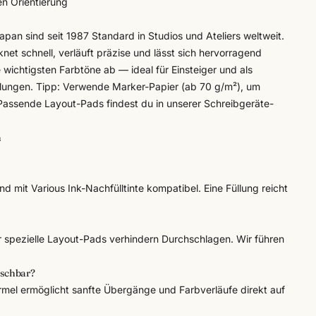
en Orientierung
pan sind seit 1987 Standard in Studios und Ateliers weltweit.
knet schnell, verläuft präzise und lässt sich hervorragend
 wichtigsten Farbtöne ab — ideal für Einsteiger und als
ngen. Tipp: Verwende Marker-Papier (ab 70 g/m²), um
Passende Layout-Pads findest du in unserer
Schreibgeräte
-
n
ind mit
Various Ink
-Nachfülltinte kompatibel. Eine Füllung reicht
 spezielle Layout-Pads verhindern Durchschlagen. Wir führen
ischbar?
ormel ermöglicht sanfte Übergänge und Farbverläufe direkt auf