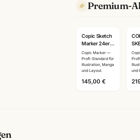
Premium-Al
Copic Sketch
CO
Marker 24er
SK
Set · Manga
Mar
Copic Marker —
Copi
Illustration ·
Bas
Profi-Standard für
Prof
Illustration, Manga
Illu
inkl. Farbkarte
Alk
und Layout.
und 
· Mannheim
· Il
Ma
145,00 €
21
Ma
gen