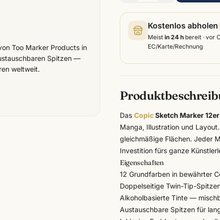
Kostenlos abholen
Meist
in 24 h
bereit · vor 
EC/Karte/Rechnung
 von Too Marker Products in
 austauschbaren Spitzen —
ren weltweit.
Produktbeschrei
Das
Copic
Sketch Marker 12er
Manga, Illustration und Layout
gleichmäßige Flächen. Jeder Ma
Investition fürs ganze Künstler
Eigenschaften
12 Grundfarben in bewährter
C
Doppelseitige Twin-Tip-Spitzen: 
Alkoholbasierte Tinte — mischba
Austauschbare Spitzen für la