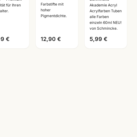
Farbstifte mit
A5/A4 ·
12/24/36/60/120er
einzeln ·
tät für Ihren
Akademie Acryl
hoher
alter.
Acrylfarben Tuben
stlerbedarf
Set ·
Künstlerbedarf
Pigmentdichte.
alle Farben
nnheim
Künstlerbedarf
Mannheim
einzeln 60ml NEU!
Man
von Schmincke.
99 €
12,90 €
5,99 €