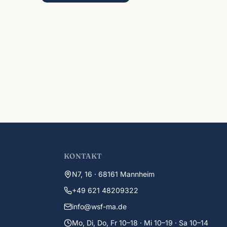
KONTAKT
N7, 16 · 68161 Mannheim
+49 621 48209322
info@wsf-ma.de
Mo, Di, Do, Fr 10–18 · Mi 10–19 · Sa 10–14