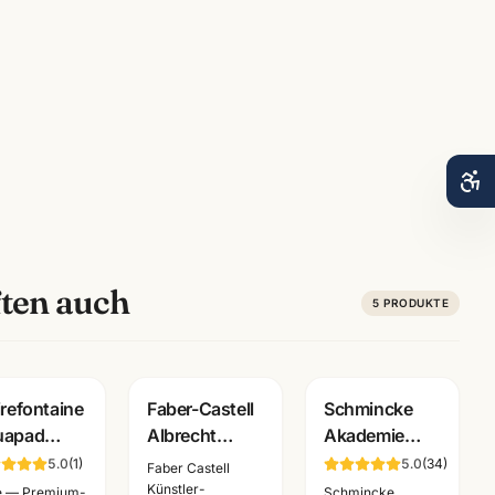
ten auch
5
PRODUKTE
irefontaine
Faber-Castell
Schmincke
uapad
Albrecht
Akademie
arellblock
Duerer
Acryl 60ml ·
5.0
(
1
)
5.0
(
34
)
Faber Castell
d Pressed ·
Aquarellstifte ·
Acrylfarben
Künstler-
e — Premium-
Schmincke