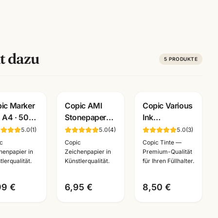
t dazu
5
PRODUKTE
ic Marker
Copic AMI
Copic Various
 A4 · 50
Stonepaper
Ink
tt 75g/m² ·
Block ·
Nachfueller ·
5.0
(
1
)
5.0
(
4
)
5.0
(
3
)
outblock
Marker-Papier
alle Farben
c
Copic
Copic Tinte —
 Marker ·
aus Steinmehl
BV000-B99 ·
henpapier in
Zeichenpapier in
Premium-Qualität
tlerqualität.
Künstlerqualität.
für Ihren Füllhalter.
nnheim
·
Künstlerbedarf
A6/A5/A4/A3
Mannheim
99 €
6,95 €
8,50 €
· Mannheim