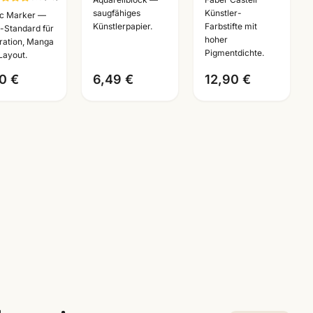
e Farben
250g · 20
Aquarellstifte ·
saugfähiges
Künstler-
c Marker —
Künstlerpapier.
Farbstifte mit
00-B99 ·
Blatt ·
12/24/36/60/120er
i-Standard für
hoher
stration, Manga
stlerbedarf
A3/A4/A5 ·
Set ·
Pigmentdichte.
Layout.
nnheim
Künstlerbedarf
Künstlerbedarf
0 €
6,49 €
12,90 €
Mannheim
Man