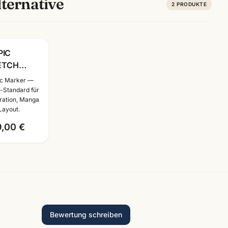
ternative
2
PRODUKTE
PIC
ETCH
ker 36er
c Marker —
is-Set ·
i-Standard für
stration, Manga
oholmarker
Layout.
lustration &
nga
9,00 €
nnheim
Bewertung schreiben