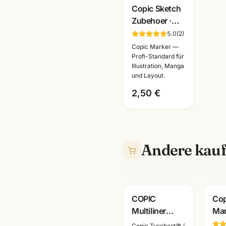
Copic Sketch
Zubehoer ·
Ersatzspitzen
5.0
(
2
)
+ Leermarker
Copic Marker —
+ Pinzette ·
Profi-Standard für
Illustration, Manga
Künstlerbedarf
und Layout.
Mannheim
2,50 €
Andere kauf
COPIC
Cop
Multiliner
Mar
Classic
Einz
Copic Tuschestift /