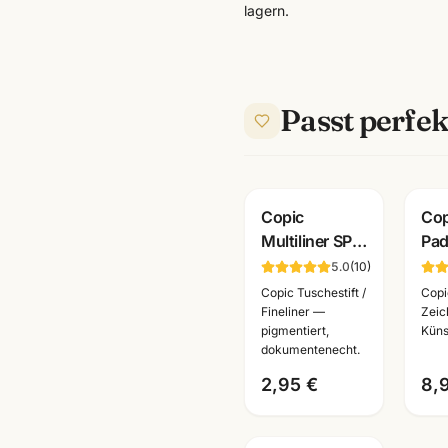
lagern.
Passt perfek
Copic
Cop
Multiliner SP
Pad
Fineliner
Bla
5.0
(
10
)
schwarz ·
Lay
Copic Tuschestift /
Copi
pigmentiert ·
für
Fineliner —
Zeic
pigmentiert,
Küns
nachfüllbar ·
Ma
dokumentenecht.
wählbare
2,95 €
8,
Stärken