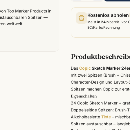
 von Too Marker Products in
Kostenlos abholen
 austauschbaren Spitzen —
Meist
in 24 h
bereit · vor 
ren weltweit.
EC/Karte/Rechnung
Produktbeschrei
Das
Copic
Sketch Marker 24er 
mit zwei Spitzen (Brush + Chis
Character-Design und Layout-S
Spitzen machen
Copic
zur erst
Eigenschaften
24 Copic Sketch Marker + grat
Doppelseitige Spitzen: Brush-Tip
Alkoholbasierte
Tinte
– mischbar
Spitzen austauschbar – langleb