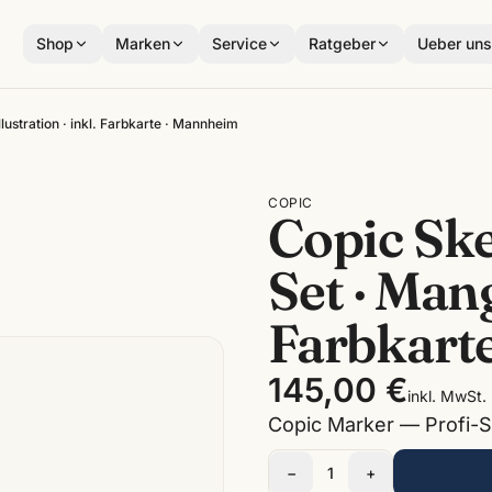
Shop
Marken
Service
Ratgeber
Ueber un
ustration · inkl. Farbkarte · Mannheim
COPIC
Copic Sk
Set · Mang
Farbkart
145,00 €
inkl. MwSt.
Copic Marker — Profi-St
−
1
+