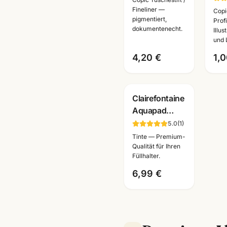
0,3mm ·
all
Fineliner —
Copi
pigmentiert,
Pigmentliner
BV0
Prof
dokumentenecht.
Illu
dokumentenecht
Kün
und 
· Farben
Ma
4,20 €
1,0
wählbar
Clairefontaine
Aquapad
Aquarellblock
5.0
(
1
)
Cold Pressed ·
Tinte — Premium-
A6/A5/A4 ·
Qualität für Ihren
Füllhalter.
Künstlerbedarf
Mannheim
6,99 €