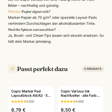
Bilder – nachhaltig und günstig.
Welches
Papier eignet sich?
Marker-Papier ab 70 g/m² oder spezielle Layout-Pads
verhindern Durchschlagen der alkoholbasierten Tinte.
Sind die Spitzen austauschbar?
Ja, Brush- und Chisel-Tips lassen sich einzeln ersetzen. So
hält dein Marker jahrelang.
Passt perfekt dazu
5
PRODUKTE
Copic Marker Pad
Copic Various Ink
Layoutblock A4/A3 · 50
Nachfueller · alle Farben
Blatt 75g/m² ·
BV000-B99 ·
5.0
(
2
)
5.0
(
3
)
Künstlerbedarf
Künstlerbedarf
Mannheim
Mannheim
8,79 €
8,50 €