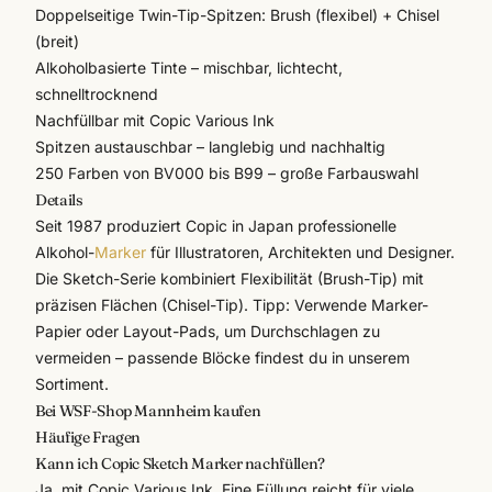
Doppelseitige Twin-Tip-Spitzen: Brush (flexibel) + Chisel
(breit)
Alkoholbasierte Tinte – mischbar, lichtecht,
schnelltrocknend
Nachfüllbar mit
Copic Various Ink
Spitzen austauschbar – langlebig und nachhaltig
250 Farben von BV000 bis B99 – große Farbauswahl
Details
Seit 1987 produziert
Copic
in Japan professionelle
Alkohol-
Marker
für Illustratoren, Architekten und Designer.
Die Sketch-Serie kombiniert Flexibilität (Brush-Tip) mit
präzisen Flächen (Chisel-Tip). Tipp: Verwende Marker-
Papier oder Layout-Pads, um Durchschlagen zu
vermeiden – passende Blöcke findest du in unserem
Sortiment.
Bei WSF-Shop Mannheim kaufen
Häufige Fragen
Kann ich Copic Sketch Marker nachfüllen?
Ja, mit Copic Various Ink. Eine Füllung reicht für viele