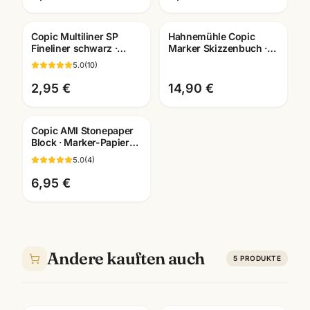
Copic Multiliner SP
Hahnemühle Copic
Fineliner schwarz ·
Marker Skizzenbuch ·
pigmentiert ·
Manga Layout Papier ·
5.0
(
10
)
nachfüllbar · wählbare
A4/A5 · Mannheim
Stärken
2,95 €
14,90 €
Copic AMI Stonepaper
Block · Marker-Papier
aus Steinmehl ·
5.0
(
4
)
A6/A5/A4/A3 ·
Mannheim
6,95 €
Andere kauften auch
5
PRODUKTE