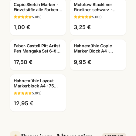
Copic Sketch Marker ·
Molotow Blackliner
Einzelstifte alle Farben
Fineliner schwarz ·
E0000-110 ·
pigmentiert +
5.0
(
5
)
5.0
(
5
)
Künstlerbedarf
dokumentenecht ·
Mannheim
Künstlerbedarf
1,00 €
3,25 €
Faber-Castell Pitt Artist
Hahnemühle Copic
Pen Mangaka Set 6-tlg ·
Marker Block A4 ·
Tuschestifte
Manga Layout Papier ·
dokumentenecht
10628580 · Mannheim
17,50 €
9,95 €
Hahnemühle Layout
Markerblock A4 · 75
Blatt für Copic Marker ·
5.0
(
3
)
Art.10625040
12,95 €