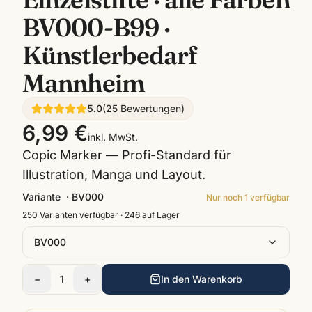
BV000-B99 ·
Künstlerbedarf
Mannheim
5.0
(
25
Bewertungen
)
6,99 €
inkl. MwSt.
Copic Marker — Profi-Standard für
Illustration, Manga und Layout.
Variante
·
BV000
Nur noch
1
verfügbar
250
Varianten verfügbar ·
246
auf Lager
BV000
−
1
+
In den Warenkorb