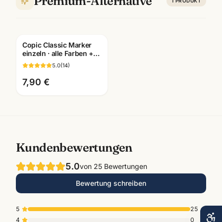
Premium-Alternative
1
PRODUKT
Copic Classic Marker
einzeln · alle Farben +
Blender ·
5.0
(
14
)
Künstlerbedarf
Mannheim
7,90 €
Kundenbewertungen
5.0
von
25
Bewertungen
Bewertung schreiben
5
25
4
0