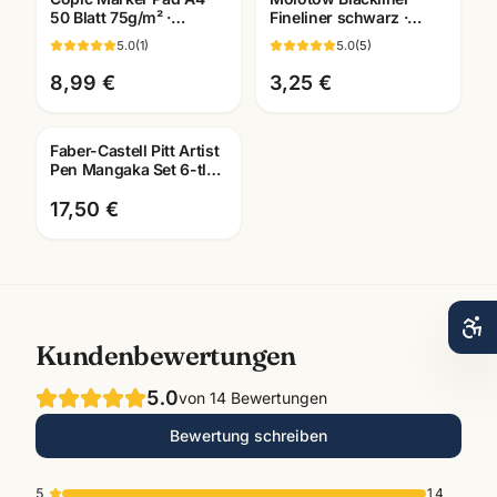
50 Blatt 75g/m² ·
Fineliner schwarz ·
Layoutblock für Marker
pigmentiert +
5.0
(
1
)
5.0
(
5
)
· Mannheim
dokumentenecht ·
Künstlerbedarf
8,99 €
3,25 €
Faber-Castell Pitt Artist
Pen Mangaka Set 6-tlg ·
Tuschestifte
dokumentenecht
17,50 €
Kundenbewertungen
5.0
von
14
Bewertungen
Bewertung schreiben
5
14