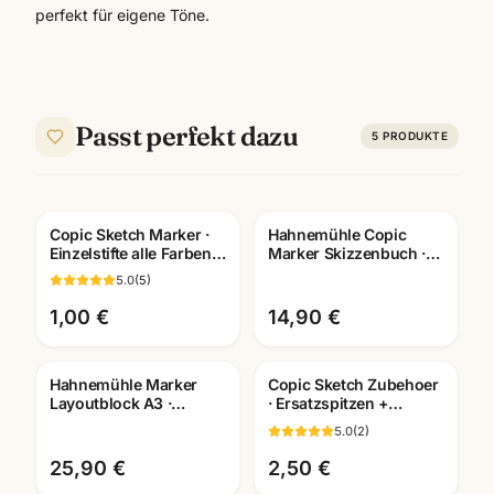
perfekt für eigene Töne.
Passt perfekt dazu
5
PRODUKTE
Copic Sketch Marker ·
Hahnemühle Copic
Einzelstifte alle Farben
Marker Skizzenbuch ·
E0000-110 ·
Manga Layout Papier ·
5.0
(
5
)
Künstlerbedarf
A4/A5 · Mannheim
Mannheim
1,00 €
14,90 €
Hahnemühle Marker
Copic Sketch Zubehoer
Layoutblock A3 ·
· Ersatzspitzen +
10625060 · Copic-
Leermarker + Pinzette ·
5.0
(
2
)
geeignet ·
Künstlerbedarf
Künstlerbedarf
Mannheim
25,90 €
2,50 €
Mannheim