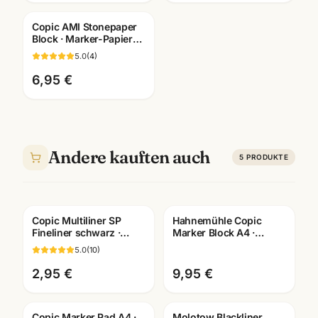
Copic AMI Stonepaper
Block · Marker-Papier
aus Steinmehl ·
5.0
(
4
)
A6/A5/A4/A3 ·
Mannheim
6,95 €
Andere kauften auch
5
PRODUKTE
Copic Multiliner SP
Hahnemühle Copic
Fineliner schwarz ·
Marker Block A4 ·
pigmentiert ·
Manga Layout Papier ·
5.0
(
10
)
nachfüllbar · wählbare
10628580 · Mannheim
Stärken
2,95 €
9,95 €
Copic Marker Pad A4 ·
Molotow Blackliner