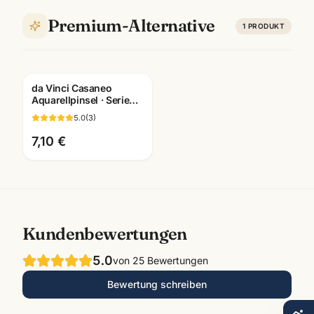
Premium-Alternative
1
PRODUKT
da Vinci Casaneo
Aquarellpinsel · Serie
5598/5898/498 ·
5.0
(
3
)
Künstlerbedarf
Mannheim
7,10 €
Kundenbewertungen
5.0
von
25
Bewertungen
Bewertung schreiben