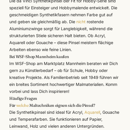
Die
da Vinci
Synthetikpinsel der Fit for Hobby-Serie sind
speziell für Einsteiger und Hobbymalende entwickelt. Die
geschmeidigen Synthetikfasern nehmen Farbe gut auf
und geben sie gleichmäßig ab. Die
nicht
rostende
Aluminiumzwinge sorgt für Langlebigkeit, während die
strukturierten Stiele sicheren Halt bieten. Ob Acryl,
Aquarell oder Gouache – diese Pinsel meistern flächige
Arbeiten ebenso wie feine Linien.
Bei WSF-Shop Mannheim kaufen
Im
WSF-Shop am Marktplatz Mannheim
beraten wir Dich
gern zu Künstlerbedarf – ob für Schule, Hobby oder
kreative Projekte. Als Familienbetrieb seit 1949 führen wir
ein breites Sortiment hochwertiger Malmaterialien. Komm
vorbei und lass Dich inspirieren!
Häufige Fragen
Für
welche
Maltechniken eignen sich die Pinsel?
Die Synthetikpinsel sind ideal für Acryl,
Aquarell
, Gouache
und Temperafarben. Sie funktionieren auf Papier,
Leinwand, Holz und vielen anderen Untergründen.