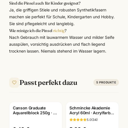
Sind die Pinsel auch für Kinder geeignet?
Ja, die griffigen Stiele und robusten Synthetikfasern
machen sie perfekt für Schule, Kindergarten und Hobby.
Sie sind pflegeleicht und langlebig.
Wie reinige ich die Pinsel
richtig
?
Nach Gebrauch mit lauwarmem Wasser und milder Seife
ausspülen, vorsichtig ausdrücken und flach liegend
trocknen lassen. Niemals stehend im Wasser lagern.
Passt perfekt dazu
5
PRODUKTE
Canson Graduate
Schmincke Akademie
Aquarellblock 250g · 20
Acryl 60ml · Acrylfarben
Blatt · A3/A4/A5 ·
einzeln · Künstlerbedarf
5.0
(
34
)
Künstlerbedarf
Mannheim
Mannheim