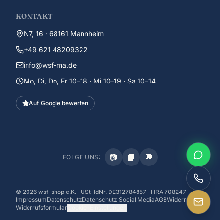
KONTAKT
N7, 16 · 68161 Mannheim
+49 621 48209322
info@wsf-ma.de
Mo, Di, Do, Fr 10–18 · Mi 10–19 · Sa 10–14
Auf Google bewerten
📷
📘
💬
FOLGE UNS:
©
2026
wsf-shop e.K. · USt-IdNr. DE312784857 · HRA 708247
Impressum
Datenschutz
Datenschutz Social Media
AGB
Widerruf
Widerrufsformular
Cookie-Einstellungen