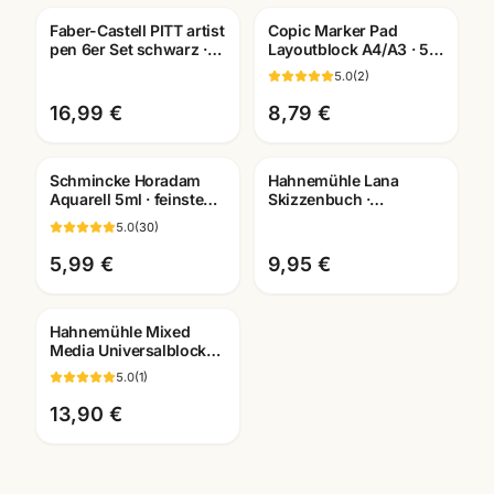
Faber-Castell PITT artist
Copic Marker Pad
pen 6er Set schwarz ·
Layoutblock A4/A3 · 50
Tuschestifte
Blatt 75g/m² ·
5.0
(
2
)
dokumentenecht
Künstlerbedarf
Mannheim
16,99 €
8,79 €
Schmincke Horadam
Hahnemühle Lana
Aquarell 5ml · feinste
Skizzenbuch ·
Künstlerfarben · alle
A3/A4/A5 wählbar ·
5.0
(
30
)
Farben Mannheim
Zeichenbuch für
Künstler
5,99 €
9,95 €
Hahnemühle Mixed
Media Universalblock
A3/A4 · Aquarell Acryl
5.0
(
1
)
Gouache · Mannheim
13,90 €