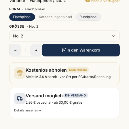
Variante
·
Flachpinsel / No. 2
Nur noch
3
verfügbar
FORM
·
Flachpinsel
Flachpinsel
Katzenzungenpinsel
Rundpinsel
GRÖSSE
·
No. 2
No. 2
−
1
+
In den Warenkorb
Kostenlos abholen
MANNHEIM
Meist
in 24 h
bereit · vor Ort per EC/Karte/Rechnung
Versand möglich
DE-VERSAND
2,95 €
pauschal · ab
30,00 €
gratis
Details ansehen
→