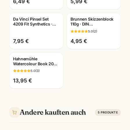
6,49 €
5,99 €
Da Vinci Pinsel Set
Brunnen Skizzenblock
4209 Fit Synthetics ·
110g · DIN
Schule & Kindergarten ·
A2/A3/A4/A5/A6
5.0
(
2
)
Mannheim
wählbar ·
Künstlerbedarf
7,95 €
4,95 €
Mannheim
Hahnemühle
Watercolour Book 200g
· 60 Seiten · A4/A5/A6 ·
5.0
(
3
)
Aquarellbuch
Mannheim
13,95 €
Andere kauften auch
5
PRODUKTE