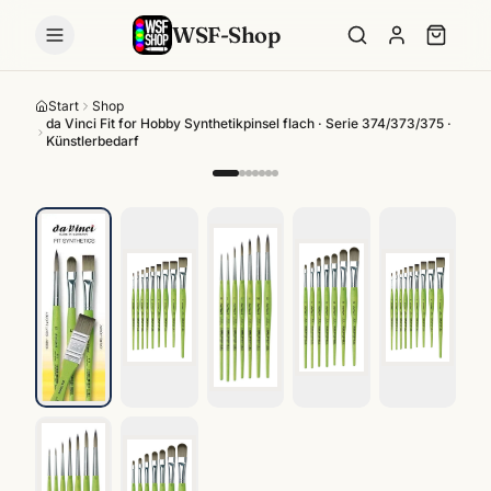
WSF-Shop
Start
Shop
da Vinci Fit for Hobby Synthetikpinsel flach · Serie 374/373/375 ·
Künstlerbedarf