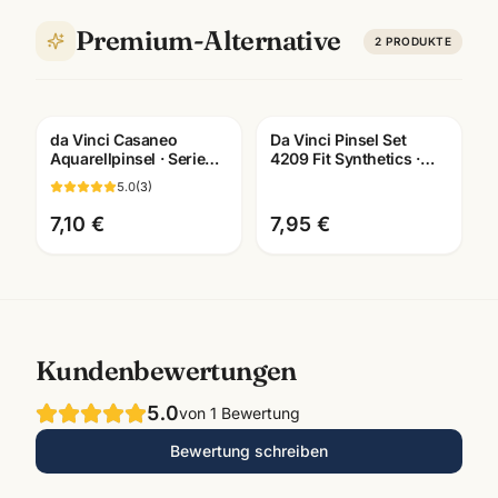
Premium-Alternative
2
PRODUKTE
da Vinci Casaneo
Da Vinci Pinsel Set
Aquarellpinsel · Serie
4209 Fit Synthetics ·
5598/5898/498 ·
Schule & Kindergarten ·
5.0
(
3
)
Künstlerbedarf
Mannheim
Mannheim
7,10 €
7,95 €
Kundenbewertungen
5.0
von
1
Bewertung
Bewertung schreiben