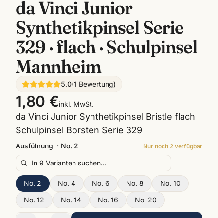
da Vinci Junior
Synthetikpinsel Serie
329 · flach · Schulpinsel
Mannheim
5.0
(
1
Bewertung
)
1,80 €
inkl. MwSt.
da Vinci Junior Synthetikpinsel Bristle flach
Schulpinsel Borsten Serie 329
Ausführung
·
No. 2
Nur noch
2
verfügbar
No. 2
No. 4
No. 6
No. 8
No. 10
No. 12
No. 14
No. 16
No. 20