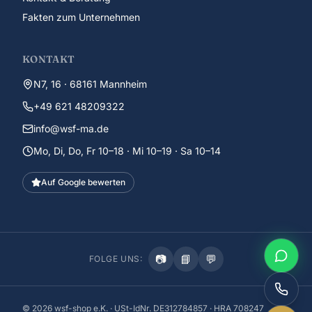
Fakten zum Unternehmen
KONTAKT
N7, 16 · 68161 Mannheim
+49 621 48209322
info@wsf-ma.de
Mo, Di, Do, Fr 10–18 · Mi 10–19 · Sa 10–14
Auf Google bewerten
📷
📘
💬
FOLGE UNS:
©
2026
wsf-shop e.K. · USt-IdNr. DE312784857 · HRA 708247