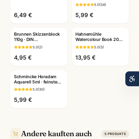
Blatt · A3/A4/A5 ·
einzeln · Künstlerbedarf
5.0
(
34
)
Künstlerbedarf
Mannheim
Mannheim
6,49 €
5,99 €
Brunnen Skizzenblock
Hahnemühle
110g · DIN
Watercolour Book 200g
A2/A3/A4/A5/A6
· 60 Seiten · A4/A5/A6 ·
5.0
(
2
)
5.0
(
3
)
wählbar ·
Aquarellbuch
Künstlerbedarf
Mannheim
4,95 €
13,95 €
Mannheim
Schmincke Horadam
Aquarell 5ml · feinste
Künstlerfarben · alle
5.0
(
30
)
Farben Mannheim
5,99 €
Andere kauften auch
5
PRODUKTE