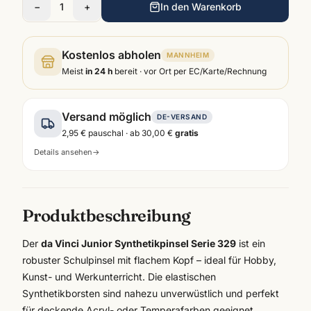
−
1
+
In den Warenkorb
Kostenlos abholen
MANNHEIM
Meist
in 24 h
bereit · vor Ort per EC/Karte/Rechnung
Versand möglich
DE-VERSAND
2,95 €
pauschal · ab
30,00 €
gratis
Details ansehen
→
Produktbeschreibung
Der
da Vinci Junior Synthetikpinsel Serie 329
ist ein
robuster Schulpinsel mit flachem Kopf – ideal für Hobby,
Kunst- und Werkunterricht. Die elastischen
Synthetikborsten sind nahezu unverwüstlich und perfekt
für deckende Acryl- oder Temperafarben geeignet.