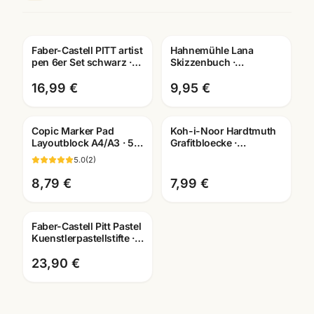
Faber-Castell PITT artist
Hahnemühle Lana
pen 6er Set schwarz ·
Skizzenbuch ·
Tuschestifte
A3/A4/A5 wählbar ·
dokumentenecht
Zeichenbuch für
16,99 €
9,95 €
Künstler
Copic Marker Pad
Koh-i-Noor Hardtmuth
Layoutblock A4/A3 · 50
Grafitbloecke ·
Blatt 75g/m² ·
Zeichenkohle Sets ·
5.0
(
2
)
Künstlerbedarf
Künstlerbedarf
Mannheim
Mannheim
8,79 €
7,99 €
Faber-Castell Pitt Pastel
Kuenstlerpastellstifte ·
12er/24er/36er Set ·
Mannheim
23,90 €