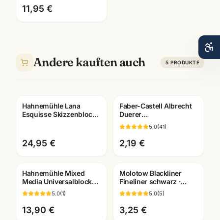
11,95 €
Andere kauften auch
5
PRODUKTE
Hahnemühle Lana
Faber-Castell Albrecht
Esquisse Skizzenblock
Duerer
96g · A3/A4 ·
Kuenstlerfarbstift ·
5.0
(
41
)
Künstlerbedarf
Einzelstift alle Farben ·
Mannheim
Mannheim
24,95 €
2,19 €
Hahnemühle Mixed
Molotow Blackliner
Media Universalblock
Fineliner schwarz ·
A3/A4 · Aquarell Acryl
pigmentiert +
5.0
(
1
)
5.0
(
5
)
Gouache · Mannheim
dokumentenecht ·
Künstlerbedarf
13,90 €
3,25 €