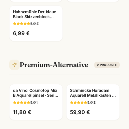
Hahnemühle Der blaue
Block Skizzenblock
190g · A2/A3/A4/A5 ·
5.0
(
4
)
Künstlerbedarf
Mannheim
6,99 €
Premium-Alternative
2
PRODUKTE
da Vinci Cosmotop Mix
Schmincke Horadam
B Aquarellpinsel · Serie
Aquarell Metallkasten ·
5530 · Künstlerbedarf
halbe Naepfe ·
5.0
(
1
)
5.0
(
3
)
Mannheim
Künstlerfarben
Mannheim
11,80 €
59,90 €