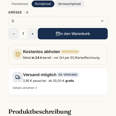
Flachpinsel
Rundpinsel
Verwaschpinsel
GRÖSSE
·
0
0
−
1
+
In den Warenkorb
Kostenlos abholen
MANNHEIM
Meist
in 24 h
bereit · vor Ort per EC/Karte/Rechnung
Versand möglich
DE-VERSAND
2,95 €
pauschal · ab
30,00 €
gratis
Details ansehen
→
Produktbeschreibung