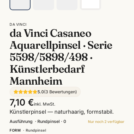
DA VINCI
da Vinci Casaneo
Aquarellpinsel · Serie
5598/5898/498 ·
Künstlerbedarf
Mannheim
5.0
(
3
Bewertungen
)
7,10 €
inkl. MwSt.
Künstlerpinsel — naturhaarig, formstabil.
Ausführung
·
Rundpinsel · 0
Nur noch
2
verfügbar
FORM
·
Rundpinsel