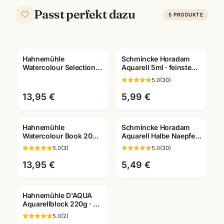
Passt perfekt dazu
5
PRODUKTE
Hahnemühle
Schmincke Horadam
Watercolour Selection
Aquarell 5ml · feinste
Aquarellblock · 275-640
Künstlerfarben · alle
5.0
(
30
)
g/m² · Künstlerbedarf
Farben Mannheim
Mannheim
13,95 €
5,99 €
Hahnemühle
Schmincke Horadam
Watercolour Book 200g
Aquarell Halbe Naepfe ·
· 60 Seiten · A4/A5/A6 ·
Künstlerfarben einzeln ·
5.0
(
3
)
5.0
(
30
)
Aquarellbuch
alle Farben
Mannheim
13,95 €
5,49 €
Hahnemühle D'AQUA
Aquarellblock 220g · 30
Blatt naturweiss rau ·
5.0
(
2
)
Mannheim