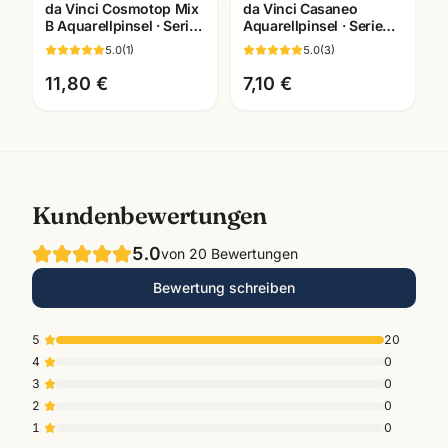
da Vinci Cosmotop Mix
da Vinci Casaneo
B Aquarellpinsel · Serie
Aquarellpinsel · Serie
5530 · Künstlerbedarf
5598/5898/498 ·
5.0
(
1
)
5.0
(
3
)
Mannheim
Künstlerbedarf
Mannheim
11,80 €
7,10 €
Kundenbewertungen
5.0
von
20
Bewertungen
Bewertung schreiben
5
20
4
0
3
0
2
0
1
0