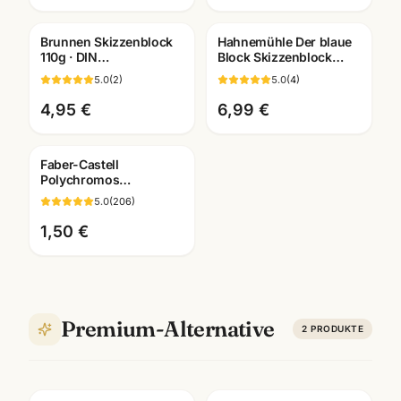
Mannheim
Brunnen Skizzenblock
Hahnemühle Der blaue
110g · DIN
Block Skizzenblock
A2/A3/A4/A5/A6
190g · A2/A3/A4/A5 ·
5.0
(
2
)
5.0
(
4
)
wählbar ·
Künstlerbedarf
Künstlerbedarf
Mannheim
4,95 €
6,99 €
Mannheim
Faber-Castell
Polychromos
Künstlerfarbstifte ·
5.0
(
206
)
Einzelstift alle Farben ·
Mannheim
1,50 €
Premium-Alternative
2
PRODUKTE