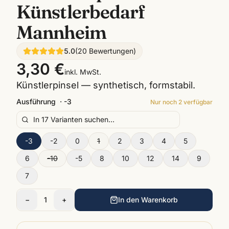
Künstlerbedarf
Mannheim
5.0
(
20
Bewertungen
)
3,30 €
inkl. MwSt.
Künstlerpinsel — synthetisch, formstabil.
Ausführung
·
-3
Nur noch
2
verfügbar
-3
-2
0
1
2
3
4
5
6
-10
-5
8
10
12
14
9
7
−
1
+
In den Warenkorb