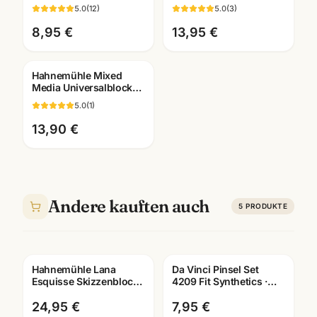
matt/rau ·
· 60 Seiten · A4/A5/A6 ·
5.0
(
12
)
5.0
(
3
)
Künstlerbedarf
Aquarellbuch
Mannheim
Mannheim
8,95 €
13,95 €
Hahnemühle Mixed
Media Universalblock
A3/A4 · Aquarell Acryl
5.0
(
1
)
Gouache · Mannheim
13,90 €
Andere kauften auch
5
PRODUKTE
Hahnemühle Lana
Da Vinci Pinsel Set
Esquisse Skizzenblock
4209 Fit Synthetics ·
96g · A3/A4 ·
Schule & Kindergarten ·
Künstlerbedarf
Mannheim
24,95 €
7,95 €