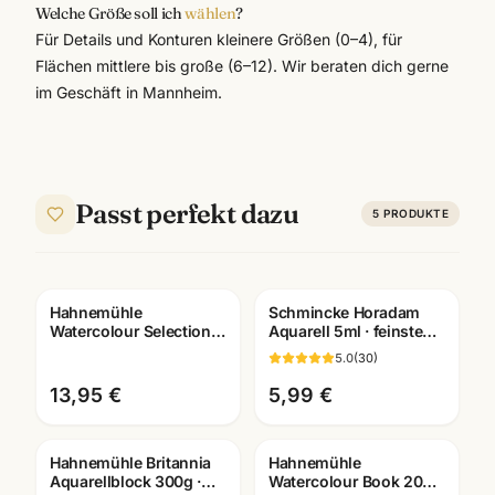
Welche Größe soll ich
wählen
?
Für Details und Konturen kleinere Größen (0–4), für
Flächen mittlere bis große (6–12). Wir beraten dich gerne
im Geschäft in Mannheim.
Passt perfekt dazu
5
PRODUKTE
Hahnemühle
Schmincke Horadam
Watercolour Selection
Aquarell 5ml · feinste
Aquarellblock · 275-640
Künstlerfarben · alle
5.0
(
30
)
g/m² · Künstlerbedarf
Farben Mannheim
Mannheim
13,95 €
5,99 €
Hahnemühle Britannia
Hahnemühle
Aquarellblock 300g ·
Watercolour Book 200g