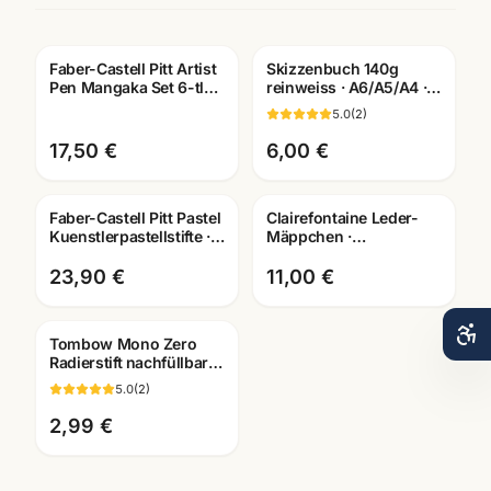
Faber-Castell Pitt Artist
Skizzenbuch 140g
Pen Mangaka Set 6-tlg ·
reinweiss · A6/A5/A4 ·
Tuschestifte
Zeichenpapier für
5.0
(
2
)
dokumentenecht
Studien unterwegs
17,50 €
6,00 €
Faber-Castell Pitt Pastel
Clairefontaine Leder-
Kuenstlerpastellstifte ·
Mäppchen ·
12er/24er/36er Set ·
Federtasche versch.
Mannheim
Farben + Größen ·
23,90 €
11,00 €
Mannheim
Tombow Mono Zero
Radierstift nachfüllbar ·
Präzisions-Radierer ·
5.0
(
2
)
Mannheim
2,99 €