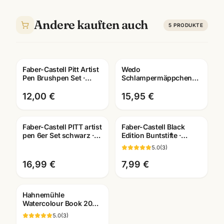
Andere kauften auch
5
PRODUKTE
Faber-Castell Pitt Artist
Wedo
Pen Brushpen Set ·
Schlampermäppchen
Hand Lettering Starter
Cord · robust &
Kit · Mannheim
geräumig ·
12,00 €
15,95 €
Federmäppchen für
Schule
Faber-Castell PITT artist
Faber-Castell Black
pen 6er Set schwarz ·
Edition Buntstifte ·
Tuschestifte
12/24/36er Set ·
5.0
(
3
)
dokumentenecht
Künstlerbedarf
Mannheim
16,99 €
7,99 €
Hahnemühle
Watercolour Book 200g
· 60 Seiten · A4/A5/A6 ·
5.0
(
3
)
Aquarellbuch