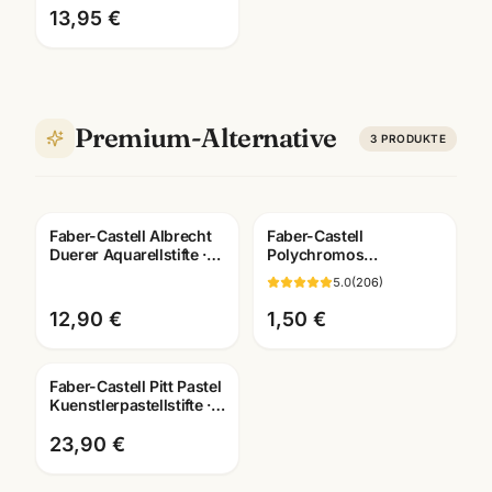
Mannheim
13,95 €
Premium-Alternative
3
PRODUKTE
Faber-Castell Albrecht
Faber-Castell
Duerer Aquarellstifte ·
Polychromos
12/24/36/60/120er Set ·
Künstlerfarbstifte ·
5.0
(
206
)
Künstlerbedarf Man
Einzelstift alle Farben ·
Mannheim
12,90 €
1,50 €
Faber-Castell Pitt Pastel
Kuenstlerpastellstifte ·
12er/24er/36er Set ·
Mannheim
23,90 €