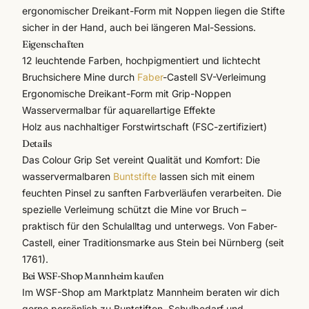
ergonomischer Dreikant-Form mit Noppen liegen die Stifte
sicher in der Hand, auch bei längeren Mal-Sessions.
Eigenschaften
12 leuchtende Farben, hochpigmentiert und lichtecht
Bruchsichere Mine durch
Faber
-Castell SV-Verleimung
Ergonomische Dreikant-Form mit Grip-Noppen
Wasservermalbar für aquarellartige Effekte
Holz aus nachhaltiger Forstwirtschaft (FSC-zertifiziert)
Details
Das Colour Grip Set vereint Qualität und Komfort: Die
wasservermalbaren
Buntstifte
lassen sich mit einem
feuchten Pinsel zu sanften Farbverläufen verarbeiten. Die
spezielle Verleimung schützt die Mine vor Bruch –
praktisch für den
Schulalltag
und unterwegs. Von
Faber-
Castell
, einer Traditionsmarke aus Stein bei Nürnberg (seit
1761).
Bei WSF-Shop Mannheim kaufen
Im WSF-Shop am Marktplatz Mannheim beraten wir dich
gerne persönlich zu Buntstiften, Schulbedarf und