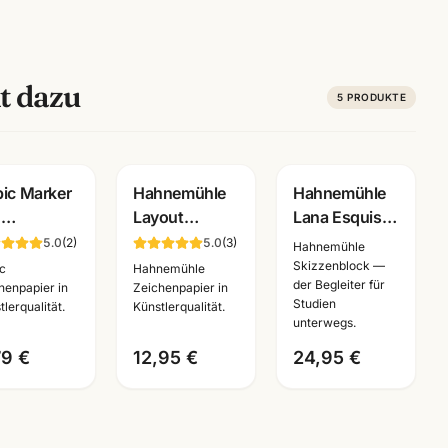
t dazu
5
PRODUKTE
ic Marker
Hahnemühle
Hahnemühle
d
Layout
Lana Esquisse
outblock
Markerblock
Skizzenblock
5.0
(
2
)
5.0
(
3
)
Hahnemühle
A3 · 50
A4 · 75 Blatt
96g · A3/A4 ·
Skizzenblock —
c
Hahnemühle
der Begleiter für
tt 75g/m² ·
für Copic
Künstlerbedarf
henpapier in
Zeichenpapier in
Studien
tlerqualität.
Künstlerqualität.
stlerbedarf
Marker ·
Mannheim
unterwegs.
nnheim
Art.10625040
79 €
12,95 €
24,95 €