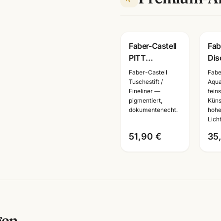
Faber-Castell
Fab
PITT
Dis
Monochrome
· A
Faber-Castell
Fabe
Set gross ·
Tro
Tuschestift /
Aqua
Fineliner —
fein
Metalletui ·
wäh
pigmentiert,
Küns
Zeichenset
Kün
dokumentenecht.
hoh
Künstlerbedarf
Lich
51,90 €
35
gen