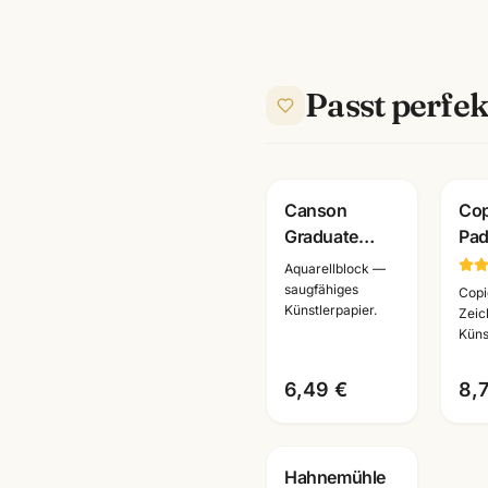
Passt perfek
Canson
Cop
Graduate
Pa
Aquarellblock
Lay
Aquarellblock —
250g · 20
A4/
saugfähiges
Copi
Künstlerpapier.
Blatt ·
Bla
Zeic
Küns
A3/A4/A5 ·
Kün
Künstlerbedarf
Ma
6,49 €
8,
Mannheim
Hahnemühle