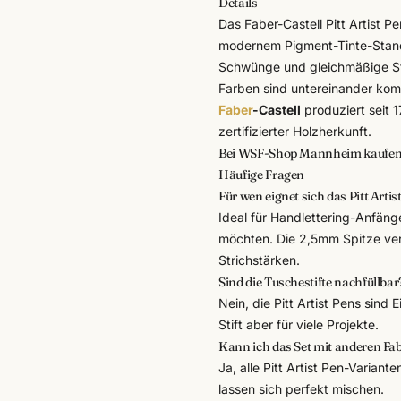
Details
Das
Faber-Castell
Pitt Artist P
modernem Pigment-Tinte-Standa
Schwünge und gleichmäßige St
Farben sind untereinander kom
Faber
-Castell
produziert seit 
zertifizierter Holzherkunft.
Bei WSF-Shop Mannheim kaufe
Häufige Fragen
Für wen eignet sich das Pitt Artis
Ideal für Handlettering-Anfänge
möchten. Die 2,5mm Spitze verze
Strichstärken.
Sind die Tuschestifte nachfüllbar
Nein, die Pitt Artist Pens sind
Stift aber für viele Projekte.
Kann ich das Set mit anderen Fab
Ja, alle Pitt Artist Pen-Variant
lassen sich perfekt mischen.