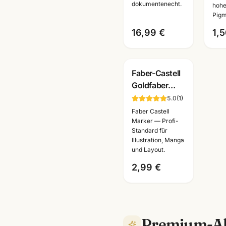
dokumentenecht.
hohe
Pigm
16,99 €
1,5
Faber-Castell
Goldfaber
Aqua Dual
5.0
(
1
)
Brushpen ·
Faber Castell
Einzelstift alle
Marker — Profi-
Standard für
Farben ·
Illustration, Manga
Künstlerbedarf
und Layout.
2,99 €
Premium-Al