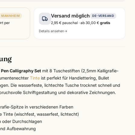
Versand möglich
MANNHEIM
DE-VERSAND
Ort per
2,95 €
pauschal · ab
30,00 €
gratis
Details ansehen
→
bung
t Pen Calligraphy Set
mit 8 Tuschestiften (2,5mm Kalligrafie-
okumentenechter
Tinte
ist perfekt für Handlettering, Bullet
ngen. Die wasserfeste, lichtechte Tusche trocknet schnell und
spruchsvolle Schriftgestaltung und dekorative Zeichnungen.
grafie-Spitze in verschiedenen Farben
Tinte (wischfest, wasserfest, lichtecht)
n oder Durchschlagen
t und Aufbewahrung