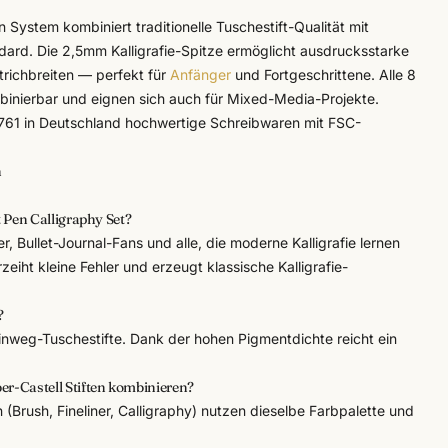
en System kombiniert traditionelle Tuschestift-Qualität mit
rd. Die 2,5mm Kalligrafie-Spitze ermöglicht ausdrucksstarke
richbreiten — perfekt für
Anfänger
und Fortgeschrittene. Alle 8
binierbar und eignen sich auch für Mixed-Media-Projekte.
1761 in Deutschland hochwertige Schreibwaren mit FSC-
n
t Pen Calligraphy Set?
r, Bullet-Journal-Fans und alle, die moderne Kalligrafie lernen
iht kleine Fehler und erzeugt klassische Kalligrafie-
?
 Einweg-Tuschestifte. Dank der hohen Pigmentdichte reicht ein
er-Castell Stiften kombinieren?
en (Brush, Fineliner, Calligraphy) nutzen dieselbe Farbpalette und