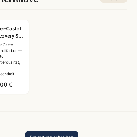
er-Castell
covery Set
quarell oder
r Castell
ckentechnik
rellfarben —
ste
lbar ·
tlerqualität,
stlerbedarf
e
techtheit.
,00 €