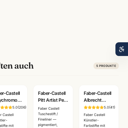
ten auch
5
PRODUKTE
er-Castell
Faber-Castell
Faber-Castell
ychromos
Pitt Artist Pen
Albrecht
stlerfarbstifte
Mangaka Set
Duerer
5.0
(
206
)
5.0
(
41
)
Faber Castell
nzelstift
6-tlg ·
Kuenstlerfarbstift
Tuschestift /
r Castell
Faber Castell
Fineliner —
 Farben ·
Tuschestifte
· Einzelstift
tler-
Künstler-
pigmentiert,
tifte mit
Farbstifte mit
nnheim
dokumentenecht
alle Farben ·