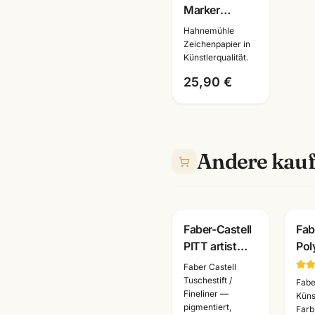
Marker
Layoutblock
Hahnemühle
A3 ·
Zeichenpapier in
Künstlerqualität.
10625060 ·
Copic-
25,90 €
geeignet ·
Künstlerbedarf
Mannheim
Andere kauf
Faber-Castell
Fab
PITT artist
Pol
pen 6er Set
Kün
Faber Castell
schwarz ·
· Ei
Tuschestift /
Fabe
Fineliner —
Tuschestifte
alle
Küns
pigmentiert,
Farbs
dokumentenecht
Ma