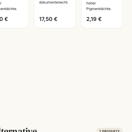
dokumentenecht.
r
hoher
Mannheim
entdichte.
Pigmentdichte.
0 €
17,50 €
2,19 €
ternative
2
PRODUKTE