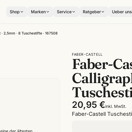
Shop
Marken
Service
Ratgeber
Ueber un
t · 2,5mm · 8 Tuschestifte · 167508
FABER-CASTELL
Faber-Cas
Calligrap
Tuschesti
20,95 €
inkl. MwSt.
Faber-Castell Tuschesti
 eine der ältesten