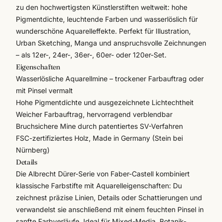
zu den hochwertigsten Künstlerstiften weltweit: hohe
Pigmentdichte, leuchtende Farben und wasserlöslich für
wunderschöne Aquarelleffekte. Perfekt für Illustration,
Urban Sketching, Manga und anspruchsvolle Zeichnungen
– als 12er-, 24er-, 36er-, 60er- oder 120er-Set.
Eigenschaften
Wasserlösliche Aquarellmine – trockener Farbauftrag oder
mit Pinsel vermalt
Hohe Pigmentdichte und ausgezeichnete Lichtechtheit
Weicher Farbauftrag, hervorragend verblendbar
Bruchsichere Mine durch patentiertes SV-Verfahren
FSC-zertifiziertes Holz, Made in Germany (Stein bei
Nürnberg)
Details
Die Albrecht Dürer-Serie von
Faber-Castell
kombiniert
klassische Farbstifte mit Aquarelleigenschaften: Du
zeichnest präzise Linien, Details oder Schattierungen und
verwandelst sie anschließend mit einem feuchten Pinsel in
sanfte Farbverläufe. Ideal für Mixed-Media, Botanik-