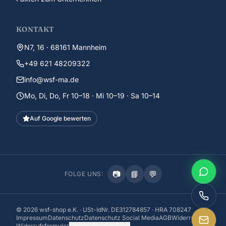
KONTAKT
N7, 16 · 68161 Mannheim
+49 621 48209322
info@wsf-ma.de
Mo, Di, Do, Fr 10–18 · Mi 10–19 · Sa 10–14
Auf Google bewerten
📷
📘
💬
FOLGE UNS:
©
2026
wsf-shop e.K. · USt-IdNr. DE312784857 · HRA 708247
Impressum
Datenschutz
Datenschutz Social Media
AGB
Widerruf
Widerrufsformular
Cookie-Einstellungen