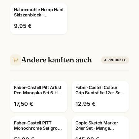
Hahnemühle Hemp Hanf
Skizzenblock ·
A3/A4/A5 ·
Kuenstlerpapier
9,95 €
Mannheim
Andere kauften auch
4
PRODUKTE
Faber-Castell Pitt Artist
Faber-Castell Colour
Pen Mangaka Set 6-tlg ·
Grip Buntstifte 12er Set ·
Tuschestifte
hochpigmentiert ·
dokumentenecht
Schule Mannheim
17,50 €
12,95 €
Faber-Castell PITT
Copic Sketch Marker
Monochrome Set gross
24er Set · Manga
· Metalletui · Zeichenset
Illustration · inkl.
Künstlerbedarf
Farbkarte · Mannheim