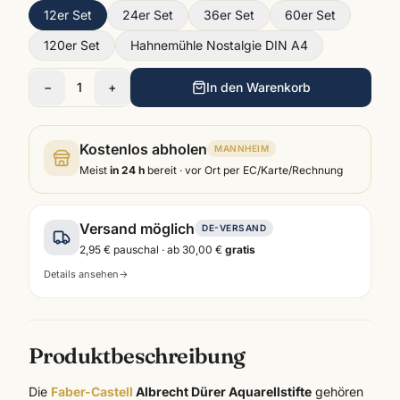
12er Set
24er Set
36er Set
60er Set
120er Set
Hahnemühle Nostalgie DIN A4
−
1
+
In den Warenkorb
Kostenlos abholen
MANNHEIM
Meist
in 24 h
bereit · vor Ort per EC/Karte/Rechnung
Versand möglich
DE-VERSAND
2,95 €
pauschal · ab
30,00 €
gratis
Details ansehen
→
Produktbeschreibung
Die
Faber-Castell
Albrecht Dürer Aquarellstifte
gehören