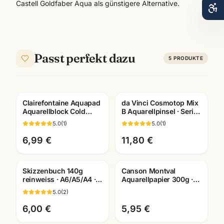
Castell Goldfaber Aqua als günstigere Alternative.
Passt perfekt dazu
5
PRODUKTE
Clairefontaine Aquapad
da Vinci Cosmotop Mix
Aquarellblock Cold
B Aquarellpinsel · Serie
Pressed · A6/A5/A4 ·
5530 · Künstlerbedarf
5.0
(
1
)
5.0
(
1
)
Künstlerbedarf
Mannheim
Mannheim
6,99 €
11,80 €
Skizzenbuch 140g
Canson Montval
reinweiss · A6/A5/A4 ·
Aquarellpapier 300g ·
Zeichenpapier für
10,5x15,5cm · 12 Blatt
5.0
(
2
)
Studien unterwegs
Aquarellblock
6,00 €
5,95 €