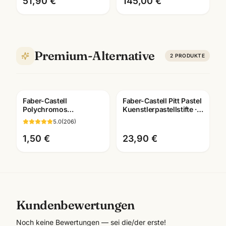
51,90 €
145,00 €
Premium-Alternative
2
PRODUKTE
Faber-Castell
Faber-Castell Pitt Pastel
Polychromos
Kuenstlerpastellstifte ·
Künstlerfarbstifte ·
12er/24er/36er Set ·
5.0
(
206
)
Einzelstift alle Farben ·
Mannheim
Mannheim
1,50 €
23,90 €
Kundenbewertungen
Noch keine Bewertungen — sei die/der erste!