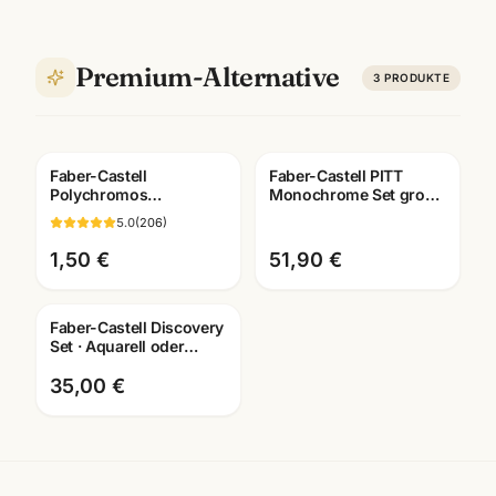
Premium-Alternative
3
PRODUKTE
Faber-Castell
Faber-Castell PITT
Polychromos
Monochrome Set gross
Künstlerfarbstifte ·
· Metalletui · Zeichenset
5.0
(
206
)
Einzelstift alle Farben ·
Künstlerbedarf
Mannheim
1,50 €
51,90 €
Faber-Castell Discovery
Set · Aquarell oder
Trockentechnik wählbar
· Künstlerbedarf
35,00 €