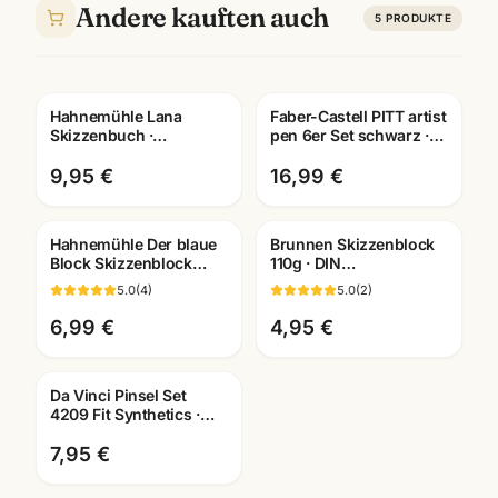
Andere kauften auch
5
PRODUKTE
Hahnemühle Lana
Faber-Castell PITT artist
Skizzenbuch ·
pen 6er Set schwarz ·
A3/A4/A5 wählbar ·
Tuschestifte
Zeichenbuch für
dokumentenecht
9,95 €
16,99 €
Künstler
Hahnemühle Der blaue
Brunnen Skizzenblock
Block Skizzenblock
110g · DIN
190g · A2/A3/A4/A5 ·
A2/A3/A4/A5/A6
5.0
(
4
)
5.0
(
2
)
Künstlerbedarf
wählbar ·
Mannheim
Künstlerbedarf
6,99 €
4,95 €
Mannheim
Da Vinci Pinsel Set
4209 Fit Synthetics ·
Schule & Kindergarten ·
Mannheim
7,95 €