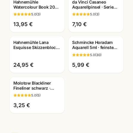
Hahnemühle
da Vinci Casaneo
Watercolour Book 200g
Aquarellpinsel · Serie
· 60 Seiten · A4/A5/A6 ·
5598/5898/498 ·
5.0
(
3
)
5.0
(
3
)
Aquarellbuch
Künstlerbedarf
Mannheim
Mannheim
13,95 €
7,10 €
Hahnemühle Lana
Schmincke Horadam
Esquisse Skizzenblock
Aquarell 5ml · feinste
96g · A3/A4 ·
Künstlerfarben · alle
5.0
(
30
)
Künstlerbedarf
Farben Mannheim
Mannheim
24,95 €
5,99 €
Molotow Blackliner
Fineliner schwarz ·
pigmentiert +
5.0
(
5
)
dokumentenecht ·
Künstlerbedarf
3,25 €