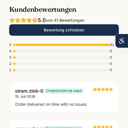
Kundenbewertungen
5.0
von
41
Bewertungen
Bewertung schreiben
5
41
4
0
3
0
2
0
1
0
oiram.zlob-0
VERIFIZIERTER KAUF
15. Juli 2026
Order delivered on time with no issues