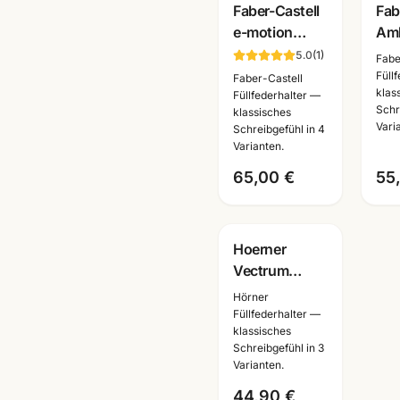
Faber-Castell
Fab
e-motion
Amb
Birnbaum
Sch
5.0
(
1
)
Fabe
Schwarz Füller
Füll
Füll
Faber-Castell
klas
· Federbreite
Tin
Füllfederhalter —
Schr
klassisches
M · mit
Kug
Vari
Schreibgefühl in 4
Lasergravur
· mi
Varianten.
Las
65,00 €
55
Gravur
Hoerner
Vectrum
Schreibset
Hörner
schwarz-gold
Füllfederhalter —
klassisches
·
Schreibgefühl in 3
Füller/Tintenroller/Kugels
Varianten.
wählbar
44,90 €