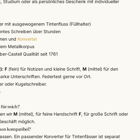
tag, Studium oder als persönliches Geschenk mit
individueller
der mit ausgewogenem Tintenfluss (Füllhalter)
anntes Schreiben über Stunden
onen und
Konverter
lem Metallkorpus
ber-Castell
Qualität seit 1761
):
F
(fein) für Notizen und kleine Schrift,
M
(mittel) für den
tarke Unterschriften. Federtest gerne vor Ort.
ter oder Kugelschreiber.
n
e für mich?
len wir
M
(mittel), für feine Handschrift
F
, für große Schrift oder
 Geschäft möglich.
onen kompatibel?
ssen. Ein passender Konverter für Tintenfässer ist separat