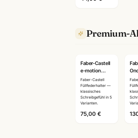
Premium-Al
Faber-Castell
Fab
e-motion
On
Edelharz
Räu
Faber-Castell
Fabe
Parkett Füller ·
Sch
Füllfederhalter —
Füll
klassisches
klas
Tintenroller/Kugelschreibe
Füll
Schreibgefühl in 5
Schr
+ Ku
Varianten.
Vari
Las
75,00 €
13