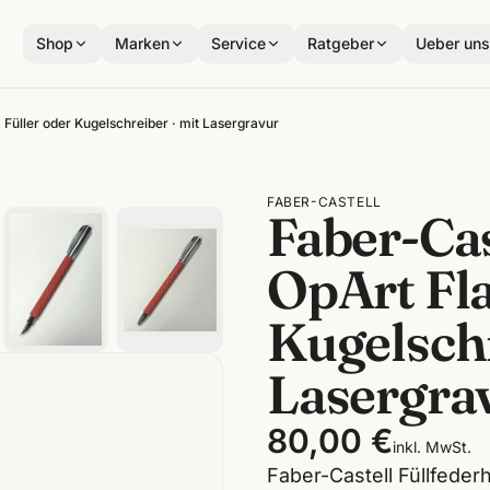
Shop
Marken
Service
Ratgeber
Ueber un
 Füller oder Kugelschreiber · mit Lasergravur
FABER-CASTELL
Faber-Cas
OpArt Fla
Kugelschr
Lasergra
80,00 €
inkl. MwSt.
Faber-Castell Füllfeder