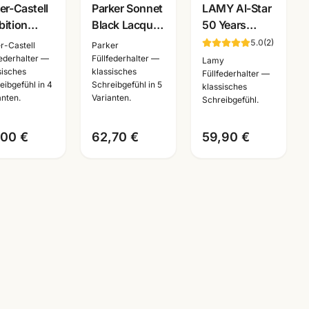
Gravur
Gravur
er-Castell
Parker Sonnet
LAMY Al-Star
ition
Black Lacquer
50 Years
warz ·
GT · Füller +
Edition Füller ·
5.0
(
2
)
r-Castell
Parker
er +
Kugelschreiber
Jubilaeumsmodell
federhalter —
Füllfederhalter —
Lamy
sisches
klassisches
tenroller +
+ Roller ·
· ideal für
Füllfederhalter —
eibgefühl in 4
Schreibgefühl in 5
klassisches
elschreiber
Schreibset
Schule
anten.
Varianten.
Schreibgefühl.
t
ergravur
,00 €
62,70 €
59,90 €
chreiber