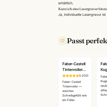
erhältlich.
Kann ich eine Lasergravur hinzu
Ja, individuelle Lasergravur is
Passt perfek
Faber-Castell
Fab
Tintenroller
Kug
Mine
Min
5.0
(
12
)
Fabe
blau/schwarz
Ers
Kuge
Faber-Castell
saub
· Rollerball
Sch
Tintenroller —
allt
weiches
Refill · WSF
Ma
Schr
Schreibgefühl wie
Mannheim
ein Füller.