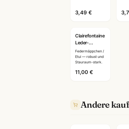
3,49 €
3,
Clairefontaine
Leder-
Mäppchen ·
Federmäppchen /
Federtasche
Etui — robust und
Stauraum-stark.
versch.
Farben +
11,00 €
Größen ·
Mannheim
Andere kauf