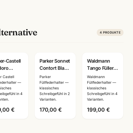
ternative
4
PRODUKTE
Gravur
Gravur
er-Castell
Parker Sonnet
Waldmann
doro
Contort Black
Tango Füller +
chereiche
Cisele PT ·
Rollerball
r Castell
Parker
Waldmann
reibset ·
Füller +
Sterling Silber
federhalter —
Füllfederhalter —
Füllfederhalter —
sisches
klassisches
klassisches
r/Drehbleistif
er + Roller
Kugelschreiber
·
eibgefühl in 4
Schreibgefühl in 2
Schreibgefühl in 4
li · mit
· Special
2300/0005/0004/0
anten.
Varianten.
Varianten.
ergravur
Edition
· mit
0,00 €
170,00 €
199,00 €
Lasergravu