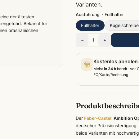
Varianten.
Ausführung
·
Füllhalter
 eine der ältesten
iengeführt. Bekannt für
Füllhalter
Kugelschreibe
nen brasilianischen
−
1
+
Kostenlos abholen
Meist
in 24 h
bereit · vor 
EC/Karte/Rechnung
Produktbeschrei
Der
Faber-Castell
Ambition Op
deutscher Präzisionsfertigung.
beide Varianten mit hochwerti