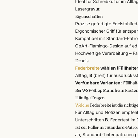
Ideal für Schreibkultur im All
Lasergravur
.
Eigenschaften
Präzise gefertigte Edelstahlfe
Ergonomischer Griff für entsp
Kompatibel mit Standard-Patr
OpArt-Flamingo-Design auf ed
Hochwertige Verarbeitung –
Fa
Details
Federbreite
wählen (Füllhalter
Alltag,
B
(breit) für ausdruckss
Verfügbare Varianten:
Füllhal
Bei WSF-Shop Mannheim kaufe
Häufige Fragen
Welche
Federbreite ist die richtig
Für Alltag und Notizen empfeh
Unterschriften
B
. Federtest im
Ist der Füller mit Standard-Patr
Ja, Standard-Tintenpatronen pa