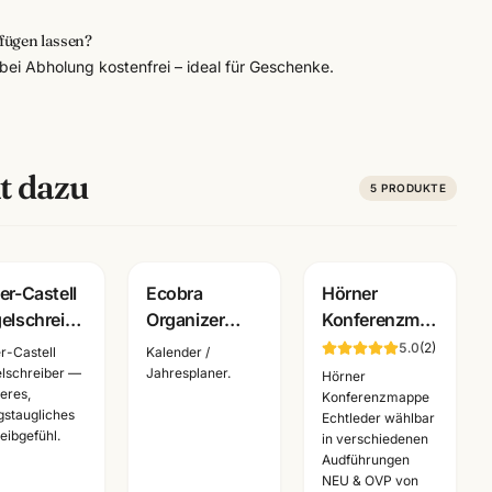
fügen lassen?
t bei Abholung kostenfrei – ideal für Geschenke.
t dazu
5
PRODUKTE
er-Castell
Ecobra
Hörner
elschreiber
Organizer
Konferenzmappe
e M blau ·
Zeitplansystem
Echtleder ·
5.0
(
2
)
r-Castell
Kalender /
atzmine ·
· Echtes Leder
verschiedene
lschreiber —
Jahresplaner.
Hörner
eres,
reibwaren
· Brunnen
Ausfuehrungen
Konferenzmappe
agstaugliches
Echtleder wählbar
nnheim
Einlage 2026
·
eibgefühl.
in verschiedenen
Bueroausstattung
Audführungen
Mannheim
NEU & OVP von