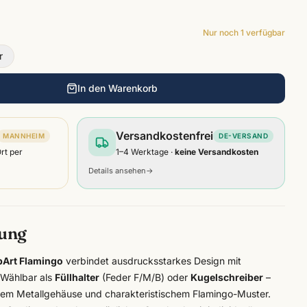
Nur noch
1
verfügbar
r
In den Warenkorb
Versandkostenfrei
MANNHEIM
DE-VERSAND
Ort per
1–4 Werktage ·
keine Versandkosten
Details ansehen
→
bung
Art Flamingo
verbindet ausdrucksstarkes Design mit
 Wählbar als
Füllhalter
(Feder F/M/B) oder
Kugelschreiber
–
gem Metallgehäuse und charakteristischem Flamingo-Muster.