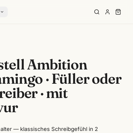
s
tell Ambition
mingo · Füller oder
eiber · mit
vur
halter — klassisches Schreibgefühl in 2