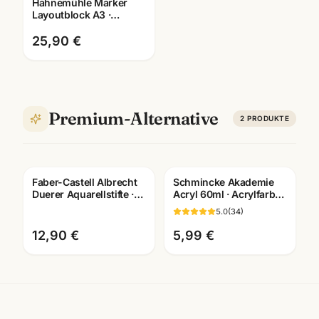
Hahnemühle Marker
Layoutblock A3 ·
10625060 · Copic-
geeignet ·
25,90 €
Künstlerbedarf
Mannheim
Premium-Alternative
2
PRODUKTE
Faber-Castell Albrecht
Schmincke Akademie
Duerer Aquarellstifte ·
Acryl 60ml · Acrylfarben
12/24/36/60/120er Set ·
einzeln · Künstlerbedarf
5.0
(
34
)
Künstlerbedarf Man
Mannheim
12,90 €
5,99 €