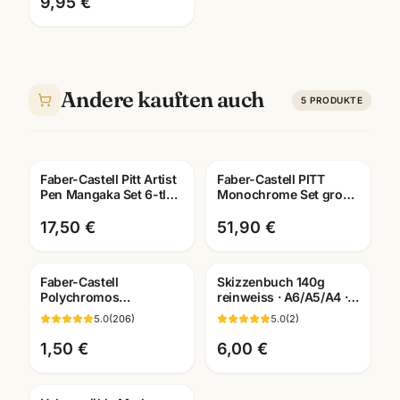
Zeichenbuch für
9,95 €
Künstler
Andere kauften auch
5
PRODUKTE
Faber-Castell Pitt Artist
Faber-Castell PITT
Pen Mangaka Set 6-tlg ·
Monochrome Set gross
Tuschestifte
· Metalletui · Zeichenset
dokumentenecht
Künstlerbedarf
17,50 €
51,90 €
Faber-Castell
Skizzenbuch 140g
Polychromos
reinweiss · A6/A5/A4 ·
Künstlerfarbstifte ·
Zeichenpapier für
5.0
(
206
)
5.0
(
2
)
Einzelstift alle Farben ·
Studien unterwegs
Mannheim
1,50 €
6,00 €