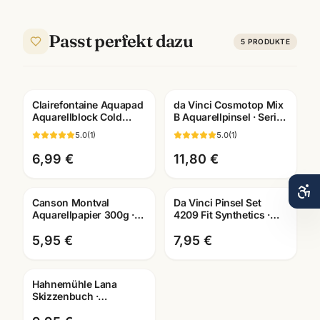
Passt perfekt dazu
5
PRODUKTE
Clairefontaine Aquapad
da Vinci Cosmotop Mix
Aquarellblock Cold
B Aquarellpinsel · Serie
Pressed · A6/A5/A4 ·
5530 · Künstlerbedarf
5.0
(
1
)
5.0
(
1
)
Künstlerbedarf
Mannheim
Mannheim
6,99 €
11,80 €
Canson Montval
Da Vinci Pinsel Set
Aquarellpapier 300g ·
4209 Fit Synthetics ·
10,5x15,5cm · 12 Blatt
Schule & Kindergarten ·
Aquarellblock
Mannheim
5,95 €
7,95 €
Hahnemühle Lana
Skizzenbuch ·
A3/A4/A5 wählbar ·