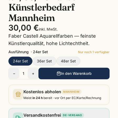
Künstlerbedarf
Mannheim
30,00 €
inkl. MwSt.
Faber Castell Aquarellfarben — feinste
Künstlerqualität, hohe Lichtechtheit.
Ausführung
·
24er Set
Nur noch
1
verfügbar
24er Set
36er Set
48er Set
−
1
+
In den Warenkorb
Kostenlos abholen
MANNHEIM
Meist
in 24 h
bereit · vor Ort per EC/Karte/Rechnung
Versandkostenfrei
DE-VERSAND