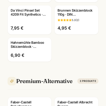
Da Vinci Pinsel Set
Brunnen Skizzenblock
4209 Fit Synthetics ·
110g · DIN
Schule & Kindergarten ·
A2/A3/A4/A5/A6
5.0
(
2
)
Mannheim
wählbar ·
Künstlerbedarf
7,95 €
4,95 €
Mannheim
Hahnemühle Bamboo
Skizzenblock ·
A3/A4/A5 ·
Künstlerbedarf
6,90 €
Mannheim
Premium-Alternative
3
PRODUKTE
Faber-Castell
Faber-Castell Albrecht