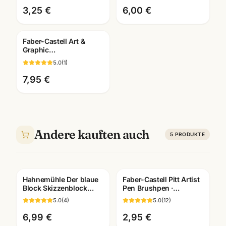
Künstlerbedarf
3,25 €
6,00 €
Faber-Castell Art &
Graphic
Wassertankpinsel ·
5.0
(
1
)
Water Brush · versch.
Groessen
7,95 €
Andere kauften auch
5
PRODUKTE
Hahnemühle Der blaue
Faber-Castell Pitt Artist
Block Skizzenblock
Pen Brushpen ·
190g · A2/A3/A4/A5 ·
pigmentiert
5.0
(
4
)
5.0
(
12
)
Künstlerbedarf
dokumentenecht · alle
Mannheim
Farben
6,99 €
2,95 €