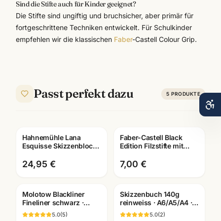
Sind die Stifte auch für Kinder geeignet?
Die Stifte sind ungiftig und bruchsicher, aber primär für
fortgeschrittene Techniken entwickelt. Für Schulkinder
empfehlen wir die klassischen
Faber
-Castell Colour Grip.
Passt perfekt dazu
5
PRODUKTE
Hahnemühle Lana
Faber-Castell Black
Esquisse Skizzenblock
Edition Filzstifte mit
96g · A3/A4 ·
Pinselspitze ·
Künstlerbedarf
Künstlerbedarf
24,95 €
7,00 €
Mannheim
Mannheim
Molotow Blackliner
Skizzenbuch 140g
Fineliner schwarz ·
reinweiss · A6/A5/A4 ·
pigmentiert +
Zeichenpapier für
5.0
(
5
)
5.0
(
2
)
dokumentenecht ·
Studien unterwegs