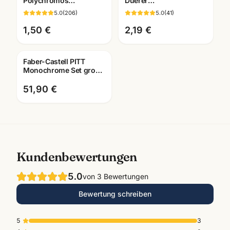
Polychromos
Duerer
Künstlerfarbstifte ·
Kuenstlerfarbstift ·
5.0
(
206
)
5.0
(
41
)
Einzelstift alle Farben ·
Einzelstift alle Farben ·
Mannheim
Mannheim
1,50 €
2,19 €
Faber-Castell PITT
Monochrome Set gross
· Metalletui · Zeichenset
Künstlerbedarf
51,90 €
Kundenbewertungen
5.0
von
3
Bewertungen
Bewertung schreiben
5
3