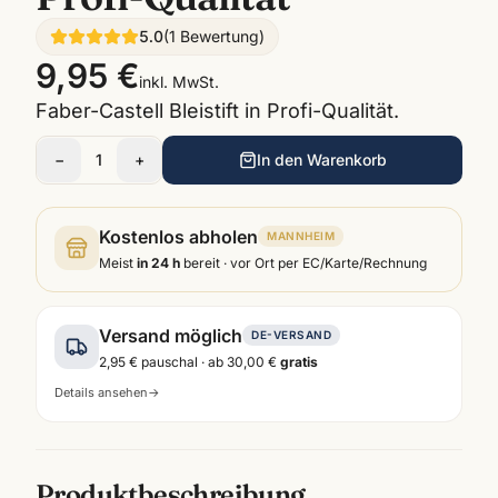
5.0
(
1
Bewertung
)
9,95 €
inkl. MwSt.
Faber-Castell Bleistift in Profi-Qualität.
−
1
+
In den Warenkorb
Kostenlos abholen
MANNHEIM
Meist
in 24 h
bereit · vor Ort per EC/Karte/Rechnung
Versand möglich
DE-VERSAND
2,95 €
pauschal · ab
30,00 €
gratis
Details ansehen
→
Produktbeschreibung