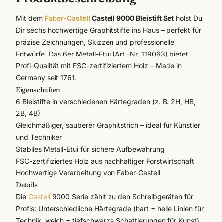
Mit dem
Faber-Castell
Castell 9000 Bleistift Set
holst Du
Dir sechs hochwertige Graphitstifte ins Haus – perfekt für
präzise Zeichnungen, Skizzen und professionelle
Entwürfe. Das 6er Metall-Etui (Art.-Nr. 119063) bietet
Profi-Qualität mit FSC-zertifiziertem Holz – Made in
Germany seit 1761.
Eigenschaften
6 Bleistifte in verschiedenen Härtegraden (z. B. 2H, HB,
2B, 4B)
Gleichmäßiger, sauberer Graphitstrich – ideal für Künstler
und Techniker
Stabiles Metall-Etui für sichere Aufbewahrung
FSC-zertifiziertes Holz aus nachhaltiger Forstwirtschaft
Hochwertige Verarbeitung von
Faber-Castell
Details
Die
Castell
9000 Serie zählt zu den
Schreibgeräten
für
Profis: Unterschiedliche Härtegrade (hart = helle Linien für
Technik, weich = tiefschwarze Schattierungen für Kunst)