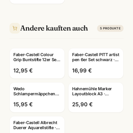
Andere kauften auch
5
PRODUKTE
Faber-Castell Colour
Faber-Castell PITT artist
Grip Buntstifte 12er Set ·
pen 6er Set schwarz ·
hochpigmentiert ·
Tuschestifte
Schule Mannheim
dokumentenecht
12,95 €
16,99 €
Wedo
Hahnemühle Marker
Schlampermäppchen
Layoutblock A3 ·
Cord · robust &
10625060 · Copic-
geräumig ·
geeignet ·
15,95 €
25,90 €
Federmäppchen für
Künstlerbedarf
Schule
Mannheim
Faber-Castell Albrecht
Duerer Aquarellstifte ·
12/24/36/60/120er Set ·