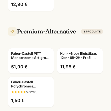
Künstlerbedarf Man
12,90 €
Premium-Alternative
3
PRODUKTE
Faber-Castell PITT
Koh-I-Noor Bleistiftset
Monochrome Set gross
12er · 8B-2H · Profi-
· Metalletui · Zeichenset
Qualität in Metalletui
Künstlerbedarf
51,90 €
11,95 €
Faber-Castell
Polychromos
Künstlerfarbstifte ·
5.0
(
206
)
Einzelstift alle Farben ·
Mannheim
1,50 €