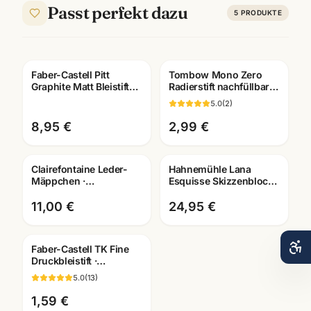
Passt perfekt dazu
5
PRODUKTE
Faber-Castell Pitt
Tombow Mono Zero
Graphite Matt Bleistifte ·
Radierstift nachfüllbar ·
6er + 11er Set ·
Präzisions-Radierer ·
5.0
(
2
)
Weltneuheit
Mannheim
8,95 €
2,99 €
Clairefontaine Leder-
Hahnemühle Lana
Mäppchen ·
Esquisse Skizzenblock
Federtasche versch.
96g · A3/A4 ·
Farben + Größen ·
Künstlerbedarf
11,00 €
24,95 €
Mannheim
Mannheim
Faber-Castell TK Fine
Druckbleistift ·
0,35/0,5/0,7/1,0mm · mit
5.0
(
13
)
passenden Minen
1,59 €