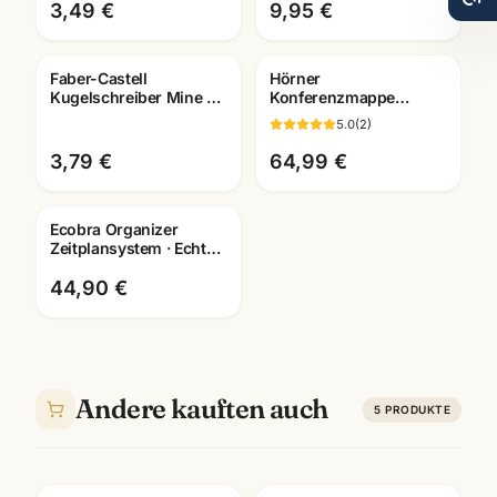
Mannheim
Füller
3,49 €
9,95 €
Faber-Castell
Hörner
Kugelschreiber Mine M
Konferenzmappe
blau · Ersatzmine ·
Echtleder ·
5.0
(
2
)
Schreibwaren
verschiedene
Mannheim
Ausfuehrungen ·
3,79 €
64,99 €
Bueroausstattung
Mannheim
Ecobra Organizer
Zeitplansystem · Echtes
Leder · Brunnen Einlage
2026
44,90 €
Andere kauften auch
5
PRODUKTE