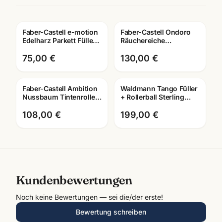
Faber-Castell e-motion
Faber-Castell Ondoro
Edelharz Parkett Füller ·
Räuchereiche
Tintenroller/Kugelschreiber/Drehbleistif
Schreibset · Füller +
Roller + Kuli · mit
75,00 €
130,00 €
Lasergravur
Faber-Castell Ambition
Waldmann Tango Füller
Gravur
Nussbaum Tintenroller ·
+ Rollerball Sterling
Edler Rollerball mit
Silber ·
Lasergravur
2300/0005/0004/0003 ·
108,00 €
199,00 €
mit Lasergravu
Kundenbewertungen
Noch keine Bewertungen — sei die/der erste!
Bewertung schreiben