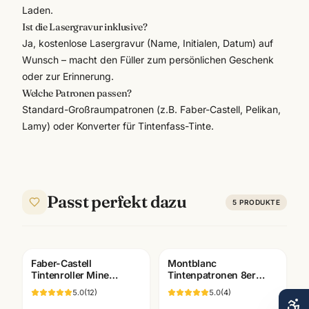
Laden.
Ist die Lasergravur inklusive?
Ja, kostenlose Lasergravur (Name, Initialen, Datum) auf
Wunsch – macht den Füller zum persönlichen Geschenk
oder zur Erinnerung.
Welche Patronen passen?
Standard-Großraumpatronen (z.B. Faber-Castell, Pelikan,
Lamy) oder Konverter für Tintenfass-Tinte.
Passt perfekt dazu
5
PRODUKTE
Faber-Castell
Montblanc
Tintenroller Mine
Tintenpatronen 8er
blau/schwarz ·
Pack · alle Farben ·
5.0
(
12
)
5.0
(
4
)
Rollerball Refill · WSF
passend für Montblanc