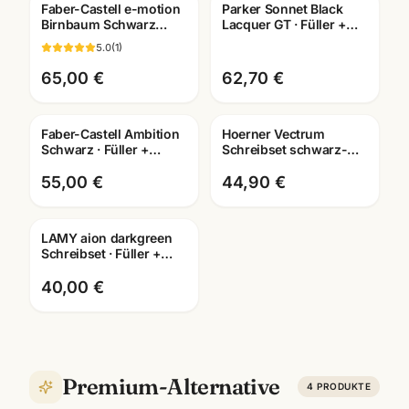
Faber-Castell e-motion
Parker Sonnet Black
Gravur
Birnbaum Schwarz
Lacquer GT · Füller +
Füller · Federbreite M ·
Kugelschreiber + Roller
5.0
(
1
)
mit Lasergravur
· Schreibset
65,00 €
62,70 €
Faber-Castell Ambition
Hoerner Vectrum
Gravur
Schwarz · Füller +
Schreibset schwarz-
Tintenroller +
gold ·
Kugelschreiber · mit
Füller/Tintenroller/Kugelschrei
55,00 €
44,90 €
Lasergravur
wählbar
LAMY aion darkgreen
Gravur
Schreibset · Füller +
Roller + Kuli · mit
Lasergravur Mannheim
40,00 €
Premium-Alternative
4
PRODUKTE