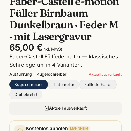
Faber-Castell e-motion
Füller Birnbaum
Dunkelbraun · Feder M
· mit Lasergravur
65,00 €
inkl. MwSt.
Faber-Castell Füllfederhalter — klassisches
Schreibgefühl in 4 Varianten.
Ausführung
·
Kugelschreiber
Aktuell ausverkauft
Kugelschreiber
Tintenroller
Füllfederhalter
Drehbleistift
Aktuell ausverkauft
Kostenlos abholen
MANNHEIM