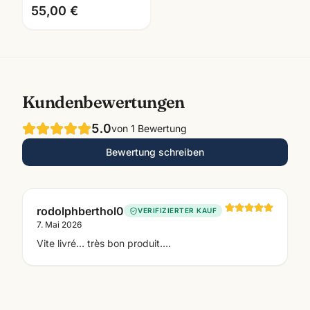
Kugelschreiber · mit
55,00 €
Lasergravur
Kundenbewertungen
5.0
von
1
Bewertung
Bewertung schreiben
rodolphberthol0
VERIFIZIERTER KAUF
7. Mai 2026
Vite livré… très bon produit….