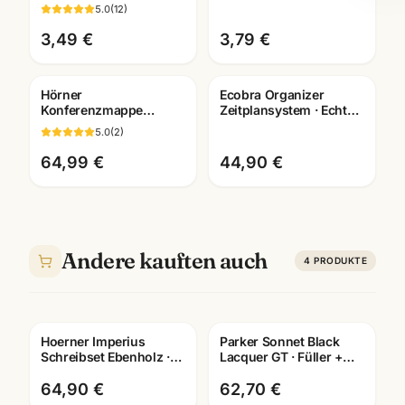
blau/schwarz ·
blau · Ersatzmine ·
5.0
(
12
)
Rollerball Refill · WSF
Schreibwaren
Mannheim
Mannheim
3,49 €
3,79 €
Hörner
Ecobra Organizer
Konferenzmappe
Zeitplansystem · Echtes
Echtleder ·
Leder · Brunnen Einlage
5.0
(
2
)
verschiedene
2026
Ausfuehrungen ·
64,99 €
44,90 €
Bueroausstattung
Mannheim
Andere kauften auch
4
PRODUKTE
Hoerner Imperius
Parker Sonnet Black
Gravur
Gravur
Schreibset Ebenholz ·
Lacquer GT · Füller +
Füller + Roller + Kuli ·
Kugelschreiber + Roller
mit Lasergravur
· Schreibset
64,90 €
62,70 €