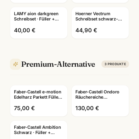
LAMY aion darkgreen
Hoerner Vectrum
Gravur
Gravur
Schreibset · Füller +
Schreibset schwarz-
Roller + Kuli · mit
gold ·
Lasergravur Mannheim
Füller/Tintenroller/Kugelschrei
40,00 €
44,90 €
wählbar
Premium-Alternative
3
PRODUKTE
Faber-Castell e-motion
Faber-Castell Ondoro
Edelharz Parkett Füller ·
Räuchereiche
Tintenroller/Kugelschreiber/Drehbleistif
Schreibset · Füller +
Roller + Kuli · mit
75,00 €
130,00 €
Lasergravur
Faber-Castell Ambition
Schwarz · Füller +
Tintenroller +