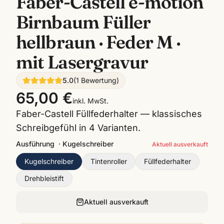
Faber-Castell e-motion
Birnbaum Füller
hellbraun · Feder M ·
mit Lasergravur
5.0
(
1
Bewertung
)
65,00 €
inkl. MwSt.
Faber-Castell Füllfederhalter — klassisches
Schreibgefühl in 4 Varianten.
Ausführung
·
Kugelschreiber
Aktuell ausverkauft
Kugelschreiber
Tintenroller
Füllfederhalter
Drehbleistift
Aktuell ausverkauft