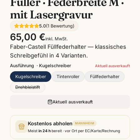
Füller · Federbreite M ·
mit Lasergravur
5.0
(
1
Bewertung
)
65,00 €
inkl. MwSt.
Faber-Castell Füllfederhalter — klassisches
Schreibgefühl in 4 Varianten.
Ausführung
·
Kugelschreiber
Aktuell ausverkauft
Kugelschreiber
Tintenroller
Füllfederhalter
Drehbleistift
Aktuell ausverkauft
Kostenlos abholen
MANNHEIM
Meist
in 24 h
bereit · vor Ort per EC/Karte/Rechnung