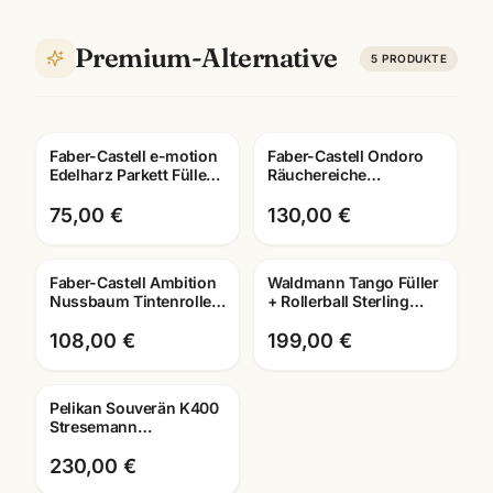
Premium-Alternative
5
PRODUKTE
Faber-Castell e-motion
Faber-Castell Ondoro
Edelharz Parkett Füller ·
Räuchereiche
Tintenroller/Kugelschreiber/Drehbleistif
Schreibset · Füller +
Roller + Kuli · mit
75,00 €
130,00 €
Lasergravur
Faber-Castell Ambition
Waldmann Tango Füller
Gravur
Nussbaum Tintenroller ·
+ Rollerball Sterling
Edler Rollerball mit
Silber ·
Lasergravur
2300/0005/0004/0003 ·
108,00 €
199,00 €
mit Lasergravu
Pelikan Souverän K400
Gravur
Stresemann
Kugelschreiber ·
schwarz-silber · mit
230,00 €
Lasergravur