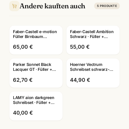
Andere kauften auch
5
PRODUKTE
Faber-Castell e-motion
Faber-Castell Ambition
Füller Birnbaum
Schwarz · Füller +
Dunkelbraun · Feder M ·
Tintenroller +
mit Lasergravur
Kugelschreiber · mit
65,00 €
55,00 €
Lasergravur
Parker Sonnet Black
Hoerner Vectrum
Gravur
Gravur
Lacquer GT · Füller +
Schreibset schwarz-
Kugelschreiber + Roller
gold ·
· Schreibset
Füller/Tintenroller/Kugelschrei
62,70 €
44,90 €
wählbar
LAMY aion darkgreen
Gravur
Schreibset · Füller +
Roller + Kuli · mit
Lasergravur Mannheim
40,00 €