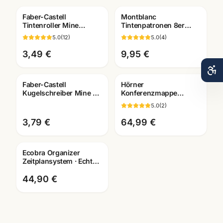
Faber-Castell
Montblanc
Tintenroller Mine
Tintenpatronen 8er
blau/schwarz ·
Pack · alle Farben ·
5.0
(
12
)
5.0
(
4
)
Rollerball Refill · WSF
passend für Montblanc
Mannheim
Füller
3,49 €
9,95 €
Faber-Castell
Hörner
Kugelschreiber Mine M
Konferenzmappe
blau · Ersatzmine ·
Echtleder ·
5.0
(
2
)
Schreibwaren
verschiedene
Mannheim
Ausfuehrungen ·
3,79 €
64,99 €
Bueroausstattung
Mannheim
Ecobra Organizer
Zeitplansystem · Echtes
Leder · Brunnen Einlage
2026
44,90 €