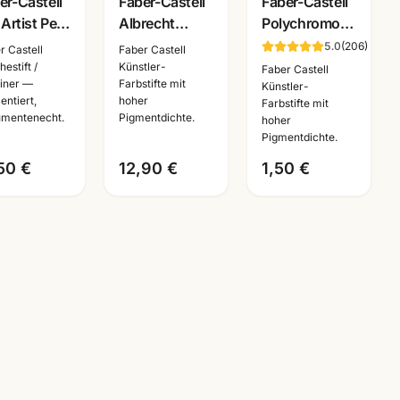
er-Castell
Faber-Castell
Faber-Castell
 Artist Pen
Albrecht
Polychromos
gaka Set
Duerer
Künstlerfarbstifte
5.0
(
206
)
r Castell
Faber Castell
g ·
Aquarellstifte ·
· Einzelstift
estift /
Künstler-
Faber Castell
liner —
Farbstifte mit
chestifte
12/24/36/60/120er
alle Farben ·
Künstler-
entiert,
hoher
Farbstifte mit
umentenecht
Set ·
Mannheim
mentenecht.
Pigmentdichte.
hoher
Künstlerbedarf
Pigmentdichte.
Man
50 €
12,90 €
1,50 €