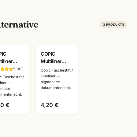
ternative
3
PRODUKTE
PIC
COPIC
tiliner
Multiliner
ssic
Classic
5.0
(
3
)
Copic Tuschestift /
5mm ·
0,3mm ·
Fineliner —
c Tuschestift /
pigmentiert,
mentliner
Pigmentliner
liner —
dokumentenecht.
entiert,
umentenecht
dokumentenecht
mentenecht.
arben
· Farben
20 €
4,20 €
lbar
wählbar