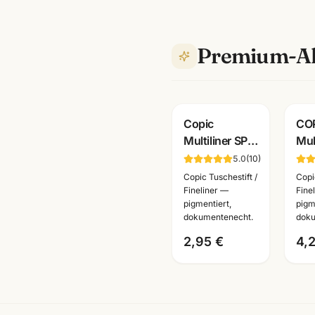
Premium-Al
Copic
CO
Multiliner SP
Mul
Fineliner
Cla
5.0
(
10
)
schwarz ·
0,0
Copic Tuschestift /
Copi
pigmentiert ·
Pig
Fineliner —
Fine
pigmentiert,
pigm
nachfüllbar ·
dok
dokumentenecht.
doku
wählbare
· F
2,95 €
4,
Stärken
wäh