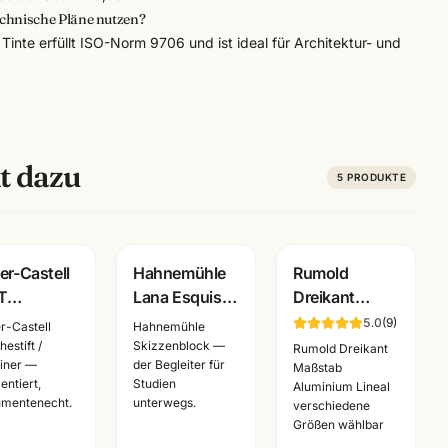
technische Pläne nutzen?
inte erfüllt ISO-Norm 9706 und ist ideal für Architektur- und
t dazu
5
PRODUKTE
er-Castell
Hahnemühle
Rumold
T
Lana Esquisse
Dreikant
nochrome
Skizzenblock
Massstab
5.0
(
9
)
r-Castell
Hahnemühle
 gross ·
96g · A3/A4 ·
Aluminium ·
estift /
Skizzenblock —
Rumold Dreikant
liner —
der Begleiter für
lletui ·
Künstlerbedarf
Lineal in
Maßstab
entiert,
Studien
Aluminium Lineal
chenset
Mannheim
mehreren
mentenecht.
unterwegs.
verschiedene
stlerbedarf
Groessen ·
Größen wählbar
Technisches