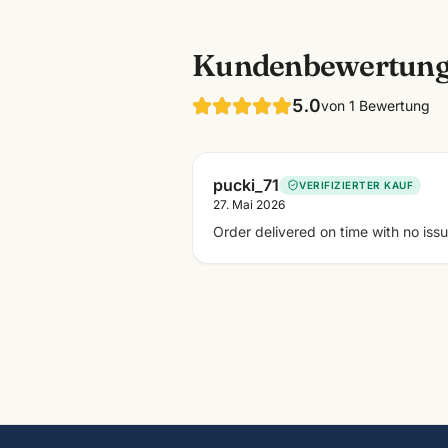
Kundenbewertun
5.0
von
1
Bewertung
pucki_71
VERIFIZIERTER KAUF
27. Mai 2026
Order delivered on time with no iss