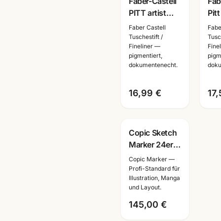
Faber-Castell
Fab
PITT artist
Pitt
pen 6er Set
Man
Faber Castell
Fabe
schwarz ·
6-tl
Tuschestift /
Tusch
Fineliner —
Fine
Tuschestifte
Tus
pigmentiert,
pigm
dokumentenecht
dok
dokumentenecht.
doku
16,99 €
17,
Copic Sketch
Marker 24er
Set · Manga
Copic Marker —
Illustration ·
Profi-Standard für
Illustration, Manga
inkl. Farbkarte
und Layout.
· Mannheim
145,00 €