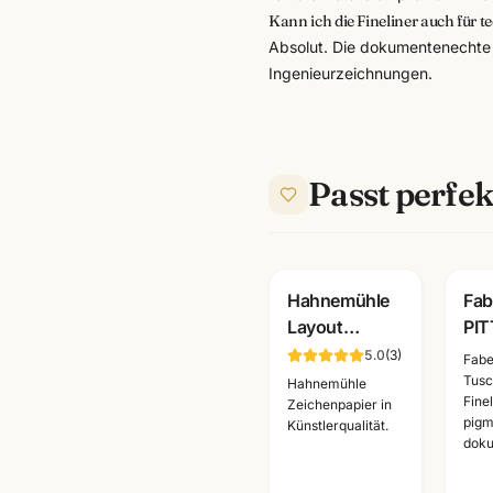
Kann ich die Fineliner auch für 
Absolut. Die dokumentenechte T
Ingenieurzeichnungen.
Passt perfek
Hahnemühle
Fab
Layout
PIT
Markerblock
Mo
5.0
(
3
)
Fabe
A4 · 75 Blatt
Set
Tusch
Hahnemühle
Fine
für Copic
Meta
Zeichenpapier in
pigm
Künstlerqualität.
Marker ·
Zei
doku
Art.10625040
Kün