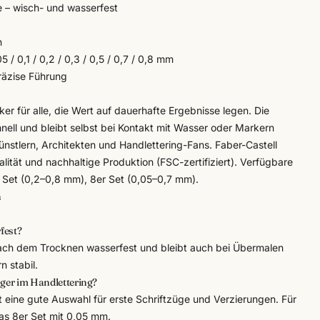
 – wisch- und wasserfest
n
 / 0,1 / 0,2 / 0,3 / 0,5 / 0,7 / 0,8 mm
räzise Führung
ker für alle, die Wert auf dauerhafte Ergebnisse legen. Die
hnell und bleibt selbst bei Kontakt mit Wasser oder Markern
Künstlern, Architekten und Handlettering-Fans.
Faber-Castell
alität und nachhaltige Produktion (FSC-zertifiziert). Verfügbare
r Set (0,2–0,8 mm), 8er Set (0,05–0,7 mm).
n
fest?
 nach dem Trocknen wasserfest und bleibt auch bei Übermalen
n stabil.
nger im Handlettering?
t eine gute Auswahl für erste Schriftzüge und Verzierungen. Für
das 8er Set mit 0,05 mm.