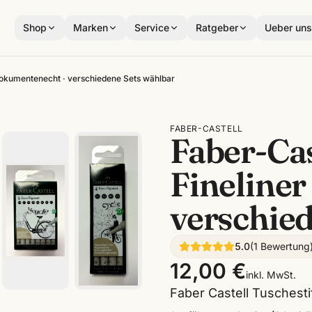
Shop
Marken
Service
Ratgeber
Ueber un
 dokumentenecht · verschiedene Sets wählbar
FABER-CASTELL
Faber-Ca
Fineliner
verschie
5.0
(
1
Bewertung
12,00 €
inkl. MwSt.
Faber Castell Tuschesti