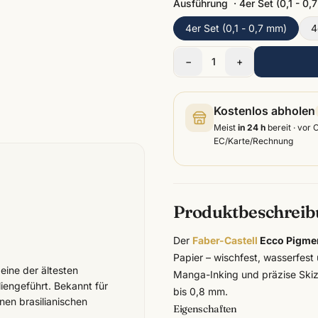
Ausführung
·
4er Set (0,1 - 0,
4er Set (0,1 - 0,7 mm)
4
−
1
+
Kostenlos abholen
Meist
in 24 h
bereit · vor 
EC/Karte/Rechnung
Produktbeschrei
Der
Faber-Castell
Ecco Pigmen
Papier – wischfest, wasserfest 
 eine der ältesten
Manga-Inking und präzise Skizze
iengeführt. Bekannt für
bis 0,8 mm.
nen brasilianischen
Eigenschaften