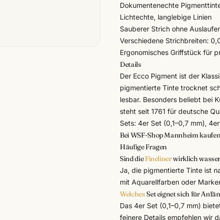
Dokumentenechte Pigmenttinte
Lichtechte, langlebige Linien
Sauberer Strich ohne Auslaufe
Verschiedene Strichbreiten: 0,05
Ergonomisches Griffstück für p
Details
Der Ecco Pigment ist der Klassi
pigmentierte Tinte trocknet sc
lesbar. Besonders beliebt bei 
steht seit 1761 für deutsche Qu
Sets: 4er Set (0,1–0,7 mm), 4e
Bei WSF-Shop Mannheim kaufe
Häufige Fragen
Sind die
Fineliner
wirklich wasser
Ja, die pigmentierte Tinte ist
mit Aquarellfarben oder Marker
Welches
Set eignet sich für Anfä
Das 4er Set (0,1–0,7 mm) biete
feinere Details empfehlen wir 