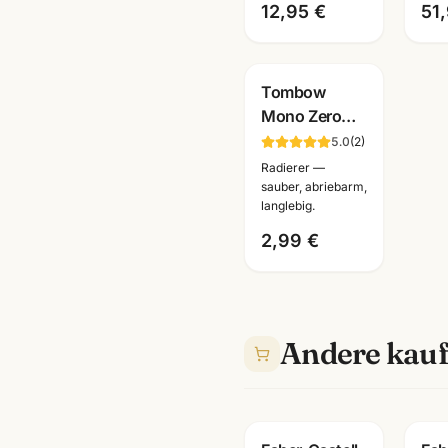
12,95 €
51
Tombow
Mono Zero
Radierstift
5.0
(
2
)
nachfüllbar ·
Radierer —
Präzisions-
sauber, abriebarm,
langlebig.
Radierer ·
Mannheim
2,99 €
Andere kauf