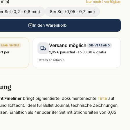
7 mm)
Nur noch
1
verfügbar
er Set (0,2 - 0,8 mm)
8er Set (0,05 - 0,7 mm)
In den Warenkorb
Versand möglich
MANNHEIM
DE-VERSAND
Ort per
2,95 €
pauschal · ab
30,00 €
gratis
Details ansehen
→
bung
t Fineliner
bringt pigmentierte, dokumentenechte
Tinte
auf
und lichtecht. Ideal für Bullet Journal, technische Zeichnungen,
n. Erhältlich als 4er oder 8er Set mit Strichbreiten von 0,05