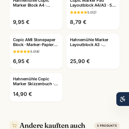
Hahnemühle Copic
Copic Marker Pad
Marker Block A4 ·
Layoutblock A4/A3 · 50
Manga Layout Papier ·
Blatt 75g/m² ·
5.0
(
2
)
10628580 · Mannheim
Künstlerbedarf
Mannheim
9,95 €
8,79 €
Copic AMI Stonepaper
Hahnemühle Marker
Block · Marker-Papier
Layoutblock A3 ·
aus Steinmehl ·
10625060 · Copic-
5.0
(
4
)
A6/A5/A4/A3 ·
geeignet ·
Mannheim
Künstlerbedarf
6,95 €
25,90 €
Mannheim
Hahnemühle Copic
Marker Skizzenbuch ·
Manga Layout Papier ·
A4/A5 · Mannheim
14,90 €
Andere kauften auch
5
PRODUKTE