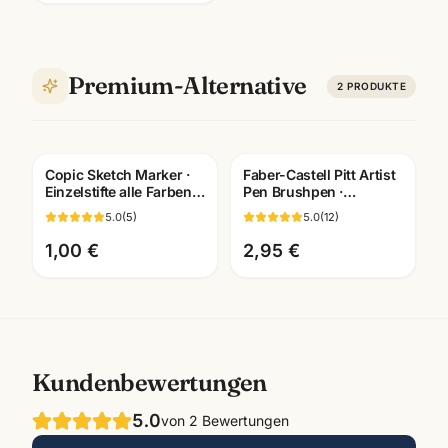
Premium-Alternative
2
PRODUKTE
Copic Sketch Marker ·
Faber-Castell Pitt Artist
Einzelstifte alle Farben
Pen Brushpen ·
E0000-110 ·
pigmentiert
5.0
(
5
)
5.0
(
12
)
Künstlerbedarf
dokumentenecht · alle
Mannheim
Farben
1,00 €
2,95 €
Kundenbewertungen
5.0
von
2
Bewertungen