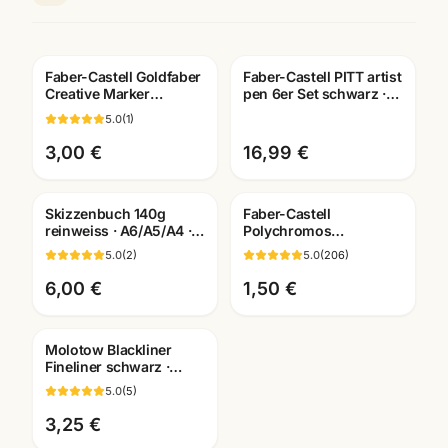
Faber-Castell Goldfaber
Faber-Castell PITT artist
Creative Marker
pen 6er Set schwarz ·
Einzelstift · alle Farben ·
Tuschestifte
5.0
(
1
)
Künstlerbedarf
dokumentenecht
3,00 €
16,99 €
Skizzenbuch 140g
Faber-Castell
reinweiss · A6/A5/A4 ·
Polychromos
Zeichenpapier für
Künstlerfarbstifte ·
5.0
(
2
)
5.0
(
206
)
Studien unterwegs
Einzelstift alle Farben ·
Mannheim
6,00 €
1,50 €
Molotow Blackliner
Fineliner schwarz ·
pigmentiert +
5.0
(
5
)
dokumentenecht ·
Künstlerbedarf
3,25 €