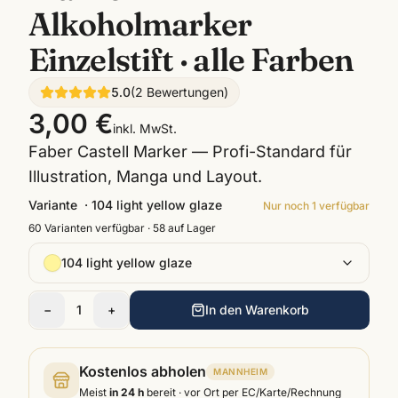
Alkoholmarker
Einzelstift · alle Farben
5.0
(
2
Bewertungen
)
3,00 €
inkl. MwSt.
Faber Castell Marker — Profi-Standard für
Illustration, Manga und Layout.
Variante
·
104 light yellow glaze
Nur noch
1
verfügbar
60
Varianten verfügbar ·
58
auf Lager
104 light yellow glaze
−
1
+
In den Warenkorb
Kostenlos abholen
MANNHEIM
Meist
in 24 h
bereit · vor Ort per EC/Karte/Rechnung