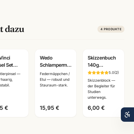
t dazu
4
PRODUKTE
Vinci
Wedo
Skizzenbuch
sel Set
Schlampermäppchen
140g
9 Fit
Cord · robust
reinweiss ·
5.0
(
2
)
tlerpinsel —
Federmäppchen /
thetics ·
& geräumig ·
A6/A5/A4 ·
rhaarig,
Etui — robust und
Skizzenblock —
stabil.
Stauraum-stark.
ule &
Federmäppchen
Zeichenpapier
der Begleiter für
Studien
dergarten ·
für Schule
für Studien
unterwegs.
nnheim
unterwegs
5 €
15,95 €
6,00 €