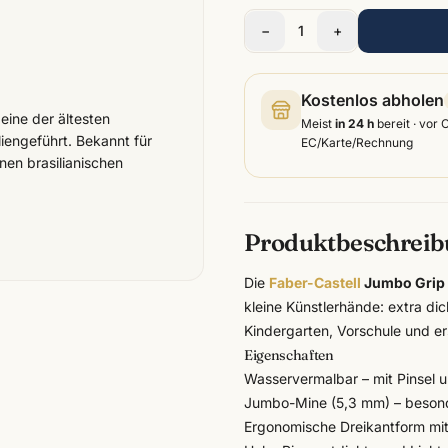
−
1
+
Kostenlos abholen
 eine der ältesten
Meist
in 24 h
bereit · vor 
iengeführt. Bekannt für
EC/Karte/Rechnung
nen brasilianischen
Produktbeschrei
Die
Faber-Castell
Jumbo Grip 
kleine Künstlerhände: extra di
Kindergarten, Vorschule und e
Eigenschaften
Wasservermalbar – mit Pinsel 
Jumbo-Mine (5,3 mm) – besond
Ergonomische Dreikantform mit 