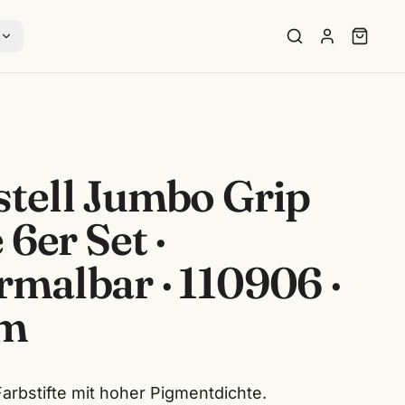
s
stell Jumbo Grip
 6er Set ·
malbar · 110906 ·
im
Farbstifte mit hoher Pigmentdichte.