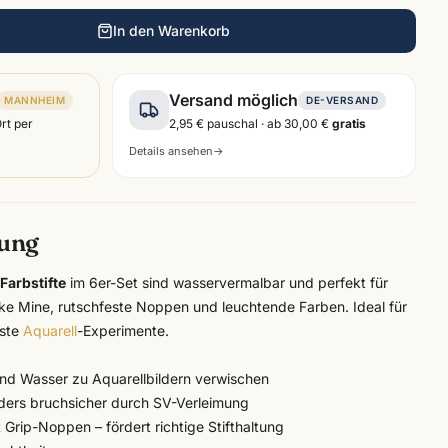
In den Warenkorb
Versand möglich
MANNHEIM
DE-VERSAND
Ort per
2,95 €
pauschal · ab
30,00 €
gratis
Details ansehen
→
bung
Farbstifte
im 6er-Set sind wasservermalbar und perfekt für
cke Mine, rutschfeste Noppen und leuchtende Farben. Ideal für
rste
Aquarell
-Experimente.
und Wasser zu Aquarellbildern verwischen
ers bruchsicher durch SV-Verleimung
Grip-Noppen – fördert richtige Stifthaltung