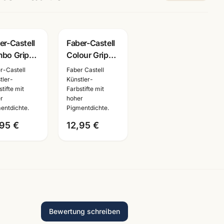
er-Castell
Faber-Castell
bo Grip
Colour Grip
bstifte 10er
Buntstifte 12er
r-Castell
Faber Castell
 · 280922 ·
Set ·
tler-
Künstler-
tifte mit
Farbstifte mit
 Schule
hochpigmentiert
r
hoher
nnheim
· Schule
entdichte.
Pigmentdichte.
Mannheim
,95 €
12,95 €
Bewertung schreiben