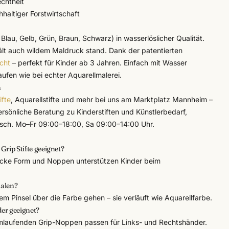
chtheit
hhaltiger Forstwirtschaft
Blau, Gelb, Grün, Braun, Schwarz) in wasserlöslicher Qualität.
lt auch wildem Maldruck stand. Dank der patentierten
icht
– perfekt für Kinder ab 3 Jahren. Einfach mit Wasser
ufen wie bei echter Aquarellmalerei.
n
ifte
, Aquarellstifte und mehr bei uns am Marktplatz Mannheim –
ersönliche Beratung zu Kinderstiften und Künstlerbedarf,
ch. Mo–Fr 09:00–18:00, Sa 09:00–14:00 Uhr.
Grip Stifte geeignet?
icke Form und Noppen unterstützen Kinder beim
malen?
em Pinsel über die Farbe gehen – sie verläuft wie Aquarellfarbe.
der geeignet?
umlaufenden Grip-Noppen passen für Links- und Rechtshänder.