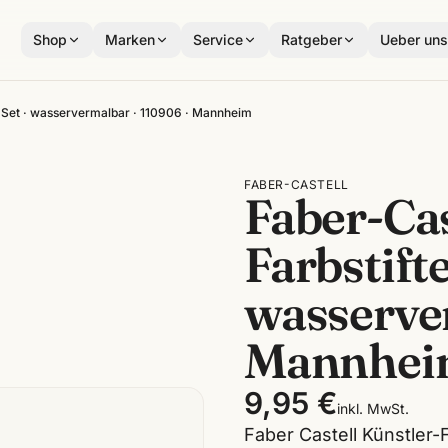
Shop
Marken
Service
Ratgeber
Ueber un
r Set · wasservermalbar · 110906 · Mannheim
FABER-CASTELL
Faber-Ca
Farbstifte
wasserver
Mannhe
9,95 €
inkl. MwSt.
Faber Castell Künstler-