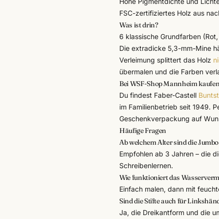
Hohe Pigmentdichte und Lichte
FSC-zertifiziertes Holz aus nac
Was ist drin?
6 klassische Grundfarben (Rot, 
Die extradicke 5,3-mm-Mine hä
Verleimung splittert das Holz
n
übermalen und die Farben verla
Bei WSF-Shop Mannheim kaufe
Du findest
Faber-Castell
Buntst
im Familienbetrieb seit 1949. P
Geschenkverpackung
auf Wuns
Häufige Fragen
Ab welchem Alter sind die Jumbo 
Empfohlen ab 3 Jahren – die d
Schreibenlernen.
Wie funktioniert das Wasserver
Einfach malen, dann mit feucht
Sind die Stifte auch für Linkshän
Ja, die Dreikantform und die 