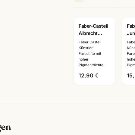
Faber-Castell
Fab
Albrecht
Jum
Duerer
Far
Faber Castell
Fabe
Aquarellstifte ·
Set
Künstler-
Küns
Farbstifte mit
Farbs
12/24/36/60/120er
für
hoher
hohe
Set ·
Ma
Pigmentdichte.
Pigm
Künstlerbedarf
12,90 €
15
Man
gen