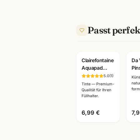
Passt perfek
Clairefontaine
Da 
Aquapad
Pin
Aquarellblock
420
5.0
(
1
)
Küns
Cold Pressed ·
Syn
natu
Tinte — Premium-
form
A6/A5/A4 ·
Sch
Qualität für Ihren
Füllhalter.
Künstlerbedarf
Kin
Mannheim
Ma
6,99 €
7,9