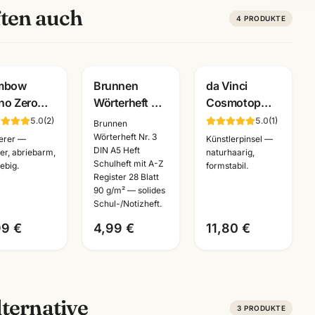
ten auch
4
PRODUKTE
mbow
Brunnen
da Vinci
o Zero
Wörterheft Nr.
Cosmotop
erstift
3 · DIN A5 mit
Mix B
5.0
(
2
)
5.0
(
1
)
Brunnen
hfüllbar ·
A-Z Register ·
Aquarellpinsel
Wörterheft Nr. 3
erer —
Künstlerpinsel —
DIN A5 Heft
zisions-
28 Blatt 90g ·
· Serie 5530 ·
er, abriebarm,
naturhaarig,
Schulheft mit A-Z
ebig.
formstabil.
ierer ·
Schulheft
Künstlerbedarf
Register 28 Blatt
nnheim
Mannheim
Mannheim
90 g/m² — solides
Schul-/Notizheft.
99 €
4,99 €
11,80 €
ternative
3
PRODUKTE