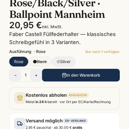
Rose/Black/Silver ·
Ballpoint Mannheim
20,95 €
inkl. MwSt.
Faber Castell Füllfederhalter — klassisches
Schreibgefühl in 3 Varianten.
Ausführung
·
Rose
Nur noch
1
verfügbar
Rose
Black
Silver
−
1
+
In den Warenkorb
Kostenlos abholen
MANNHEIM
Meist
in 24 h
bereit · vor Ort per EC/Karte/Rechnung
Versand möglich
DE-VERSAND
2,95 €
pauschal · ab
30,00 €
gratis