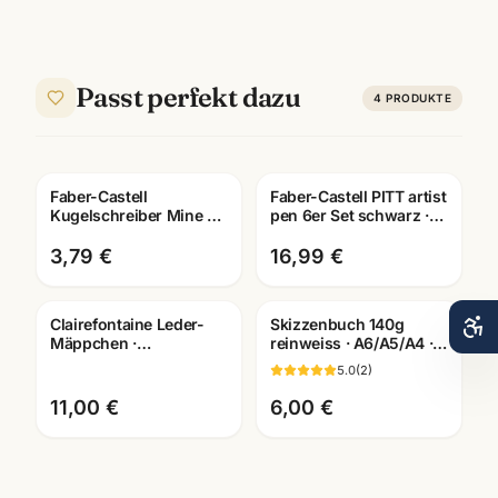
Passt perfekt dazu
4
PRODUKTE
Faber-Castell
Faber-Castell PITT artist
Kugelschreiber Mine M
pen 6er Set schwarz ·
blau · Ersatzmine ·
Tuschestifte
Schreibwaren
dokumentenecht
3,79 €
16,99 €
Mannheim
Clairefontaine Leder-
Skizzenbuch 140g
Mäppchen ·
reinweiss · A6/A5/A4 ·
Federtasche versch.
Zeichenpapier für
5.0
(
2
)
Farben + Größen ·
Studien unterwegs
Mannheim
11,00 €
6,00 €