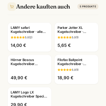
Andere kauften auch
5
PRODUKTE
LAMY safari
Parker Jotter XL
Gravur
Gravur
Kugelschreiber · alle
Kugelschreiber ·
Farben +
silber/gold/rosegold/schwarz
5.0
(
2
)
5.0
(
1
)
Sondereditionen ·
· Schreibgeräte
Schreibwaren
Mannheim
14,00 €
5,65 €
Mannheim
Hörner Boscus
Filofax Ballpoint
Gravur
Kugelschreiber
Kugelschreiber ·
Wallnussholz · Premium
verschiedene Motive ·
5.0
(
1
)
Holz-Kuli · Mannheim
Schreibgeräte
Mannheim
49,90 €
18,90 €
LAMY Logo LX
Gravur
Kugelschreiber Special
Edition · verschiedene
Farben wählbar
29,90 €