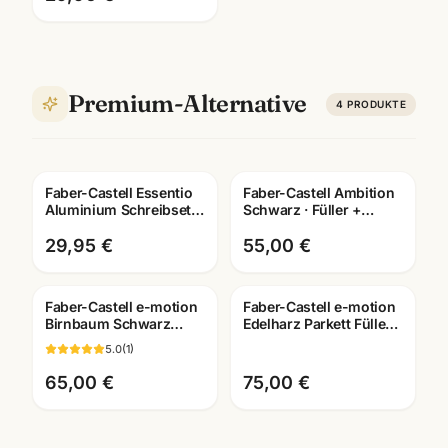
Premium-Alternative
4
PRODUKTE
Faber-Castell Essentio
Faber-Castell Ambition
Aluminium Schreibset ·
Schwarz · Füller +
Füller + Roller + Kuli ·
Tintenroller +
Mannheim
Kugelschreiber · mit
29,95 €
55,00 €
Lasergravur
Faber-Castell e-motion
Faber-Castell e-motion
Birnbaum Schwarz
Edelharz Parkett Füller ·
Füller · Federbreite M ·
Tintenroller/Kugelschreiber/Dre
5.0
(
1
)
mit Lasergravur
65,00 €
75,00 €