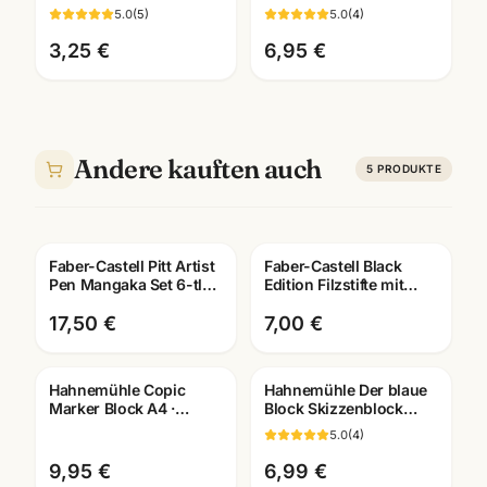
pigmentiert +
aus Steinmehl ·
5.0
(
5
)
5.0
(
4
)
dokumentenecht ·
A6/A5/A4/A3 ·
Künstlerbedarf
Mannheim
3,25 €
6,95 €
Andere kauften auch
5
PRODUKTE
Faber-Castell Pitt Artist
Faber-Castell Black
Pen Mangaka Set 6-tlg ·
Edition Filzstifte mit
Tuschestifte
Pinselspitze ·
dokumentenecht
Künstlerbedarf
17,50 €
7,00 €
Mannheim
Hahnemühle Copic
Hahnemühle Der blaue
Marker Block A4 ·
Block Skizzenblock
Manga Layout Papier ·
190g · A2/A3/A4/A5 ·
5.0
(
4
)
10628580 · Mannheim
Künstlerbedarf
Mannheim
9,95 €
6,99 €