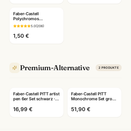
Faber-Castell
Polychromos
Künstlerfarbstifte ·
5.0
(
206
)
Einzelstift alle Farben ·
Mannheim
1,50 €
Premium-Alternative
2
PRODUKTE
Faber-Castell PITT artist
Faber-Castell PITT
pen 6er Set schwarz ·
Monochrome Set gross
Tuschestifte
· Metalletui · Zeichenset
dokumentenecht
Künstlerbedarf
16,99 €
51,90 €