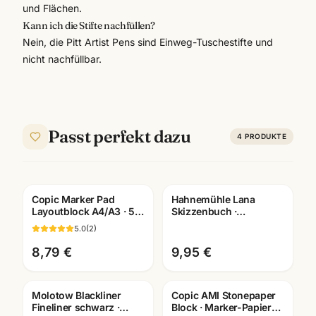
und Flächen.
Kann ich die Stifte nachfüllen?
Nein, die Pitt Artist Pens sind Einweg-Tuschestifte und
nicht nachfüllbar.
Passt perfekt dazu
4
PRODUKTE
Copic Marker Pad
Hahnemühle Lana
Layoutblock A4/A3 · 50
Skizzenbuch ·
Blatt 75g/m² ·
A3/A4/A5 wählbar ·
5.0
(
2
)
Künstlerbedarf
Zeichenbuch für
Mannheim
Künstler
8,79 €
9,95 €
Molotow Blackliner
Copic AMI Stonepaper
Fineliner schwarz ·
Block · Marker-Papier