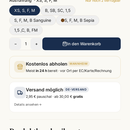
Ausführung
·
XS, S, F, M
Nur noch
2
verfügbar
XS, S, F, M
B, SB, SC, 1,5
S, F, M, B Sanguine
S, F, M, B Sepia
1,5 ,C, B, FM
−
1
+
In den Warenkorb
Kostenlos abholen
MANNHEIM
Meist
in 24 h
bereit · vor Ort per EC/Karte/Rechnung
Versand möglich
DE-VERSAND
2,95 €
pauschal · ab
30,00 €
gratis
Details ansehen
→