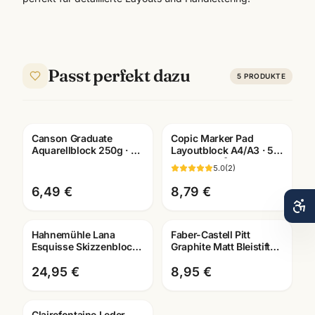
Passt perfekt dazu
5
PRODUKTE
Canson Graduate
Copic Marker Pad
Aquarellblock 250g · 20
Layoutblock A4/A3 · 50
Blatt · A3/A4/A5 ·
Blatt 75g/m² ·
5.0
(
2
)
Künstlerbedarf
Künstlerbedarf
Mannheim
Mannheim
6,49 €
8,79 €
Hahnemühle Lana
Faber-Castell Pitt
Esquisse Skizzenblock
Graphite Matt Bleistifte ·
96g · A3/A4 ·
6er + 11er Set ·
Künstlerbedarf
Weltneuheit
24,95 €
8,95 €
Mannheim
Clairefontaine Leder-