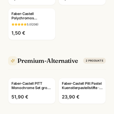
Faber-Castell
Polychromos
Künstlerfarbstifte ·
5.0
(
206
)
Einzelstift alle Farben ·
Mannheim
1,50 €
Premium-Alternative
2
PRODUKTE
Faber-Castell PITT
Faber-Castell Pitt Pastel
Monochrome Set gross
Kuenstlerpastellstifte ·
· Metalletui · Zeichenset
12er/24er/36er Set ·
Künstlerbedarf
Mannheim
51,90 €
23,90 €