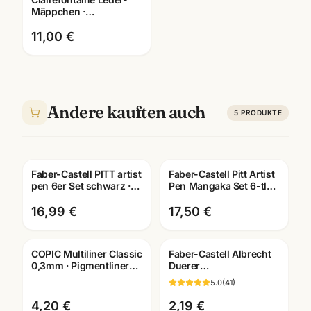
Mäppchen ·
Federtasche versch.
Farben + Größen ·
11,00 €
Mannheim
Andere kauften auch
5
PRODUKTE
Faber-Castell PITT artist
Faber-Castell Pitt Artist
pen 6er Set schwarz ·
Pen Mangaka Set 6-tlg ·
Tuschestifte
Tuschestifte
dokumentenecht
dokumentenecht
16,99 €
17,50 €
COPIC Multiliner Classic
Faber-Castell Albrecht
0,3mm · Pigmentliner
Duerer
dokumentenecht ·
Kuenstlerfarbstift ·
5.0
(
41
)
Farben wählbar
Einzelstift alle Farben ·
Mannheim
4,20 €
2,19 €