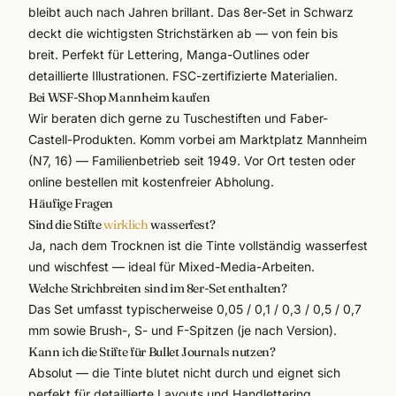
bleibt auch nach Jahren brillant. Das 8er-Set in Schwarz
deckt die wichtigsten Strichstärken ab — von fein bis
breit. Perfekt für Lettering, Manga-Outlines oder
detaillierte Illustrationen. FSC-zertifizierte Materialien.
Bei WSF-Shop Mannheim kaufen
Wir beraten dich gerne zu Tuschestiften und
Faber-
Castell
-Produkten. Komm vorbei am Marktplatz Mannheim
(N7, 16) — Familienbetrieb seit 1949. Vor Ort testen oder
online bestellen mit kostenfreier Abholung.
Häufige Fragen
Sind die Stifte
wirklich
wasserfest?
Ja, nach dem Trocknen ist die Tinte vollständig wasserfest
und wischfest — ideal für Mixed-Media-Arbeiten.
Welche Strichbreiten sind im 8er-Set enthalten?
Das Set umfasst typischerweise 0,05 / 0,1 / 0,3 / 0,5 / 0,7
mm sowie Brush-, S- und F-Spitzen (je nach Version).
Kann ich die Stifte für Bullet Journals nutzen?
Absolut — die Tinte blutet nicht durch und eignet sich
perfekt für detaillierte Layouts und Handlettering.